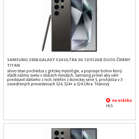
SAMSUNG S928 GALAXY S24 ULTRA 5G 12/512GB DUOS ČIERNY
TITAN
slovo titan pochádza z gréckej mytológie, a popisuje bohov ktorý
vládli nášmu svetu v dobách minulých, Samsung prišiel aby vám
predstavil ďalšieho z nich, telefón z ikonickej serie S, prichádza v 3
osvedčených prevedeniach S24, S24+ a S24 Ultra. Titánový
HLS