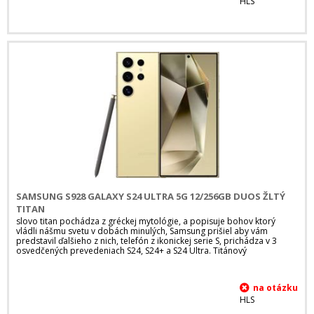
HLS
SAMSUNG S928 GALAXY S24 ULTRA 5G 12/256GB DUOS ŽLTÝ
TITAN
slovo titan pochádza z gréckej mytológie, a popisuje bohov ktorý
vládli nášmu svetu v dobách minulých, Samsung prišiel aby vám
predstavil ďalšieho z nich, telefón z ikonickej serie S, prichádza v 3
osvedčených prevedeniach S24, S24+ a S24 Ultra. Titánový
HLS