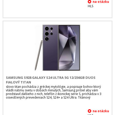
HLS
SAMSUNG S928 GALAXY S24 ULTRA 5G 12/256GB DUOS
FIALOVÝ TITAN
slovo titan pochádza z gréckej mytológie, a popisuje bohov ktorý
vládli nášmu svetu v dobách minulých, Samsung prišiel aby vám
predstavil ďalšieho z nich, telefón z ikonickej serie S, prichádza v 3
osvedčených prevedeniach S24, S24+ a S24 Ultra. Titánový