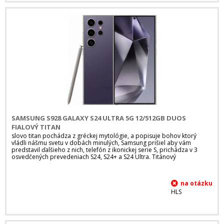
SAMSUNG S928 GALAXY S24 ULTRA 5G 12/512GB DUOS
FIALOVÝ TITAN
slovo titan pochádza z gréckej mytológie, a popisuje bohov ktorý
vládli nášmu svetu v dobách minulých, Samsung prišiel aby vám
predstavil ďalšieho z nich, telefón z ikonickej serie S, prichádza v 3
osvedčených prevedeniach S24, S24+ a S24 Ultra. Titánový
HLS