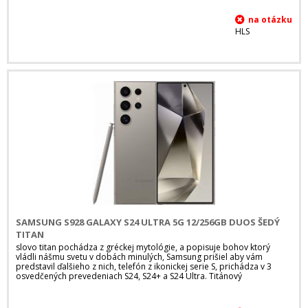
HLS
SAMSUNG S928 GALAXY S24 ULTRA 5G 12/256GB DUOS ŠEDÝ
TITAN
slovo titan pochádza z gréckej mytológie, a popisuje bohov ktorý
vládli nášmu svetu v dobách minulých, Samsung prišiel aby vám
predstavil ďalšieho z nich, telefón z ikonickej serie S, prichádza v 3
osvedčených prevedeniach S24, S24+ a S24 Ultra. Titánový