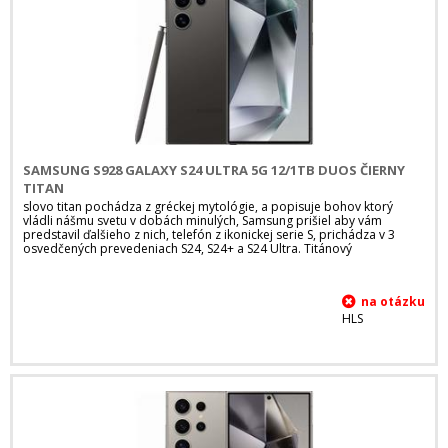
SAMSUNG S928 GALAXY S24 ULTRA 5G 12/1TB DUOS ČIERNY
TITAN
slovo titan pochádza z gréckej mytológie, a popisuje bohov ktorý
vládli nášmu svetu v dobách minulých, Samsung prišiel aby vám
predstavil ďalšieho z nich, telefón z ikonickej serie S, prichádza v 3
osvedčených prevedeniach S24, S24+ a S24 Ultra. Titánový
HLS