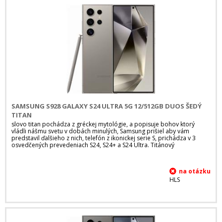
SAMSUNG S928 GALAXY S24 ULTRA 5G 12/512GB DUOS ŠEDÝ
TITAN
slovo titan pochádza z gréckej mytológie, a popisuje bohov ktorý
vládli nášmu svetu v dobách minulých, Samsung prišiel aby vám
predstavil ďalšieho z nich, telefón z ikonickej serie S, prichádza v 3
osvedčených prevedeniach S24, S24+ a S24 Ultra. Titánový
HLS