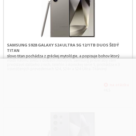
SAMSUNG S928 GALAXY S24 ULTRA 5G 12/1TB DUOS ŠEDÝ
TITAN
slovo titan pochádza z gréckej mytológie, a popisuje bohov ktorý
vládli nášmu svetu v dobách minulých, Samsung prišiel aby vám
predstavil ďalšieho z nich, telefón z ikonickej serie S, prichádza v 3
osvedčených prevedeniach S24, S24+ a S24 Ultra. Titánový
HLS