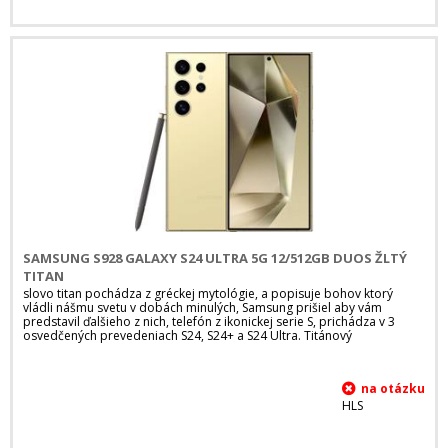
SAMSUNG S928 GALAXY S24 ULTRA 5G 12/512GB DUOS ŽLTÝ
TITAN
slovo titan pochádza z gréckej mytológie, a popisuje bohov ktorý
vládli nášmu svetu v dobách minulých, Samsung prišiel aby vám
predstavil ďalšieho z nich, telefón z ikonickej serie S, prichádza v 3
osvedčených prevedeniach S24, S24+ a S24 Ultra. Titánový
HLS