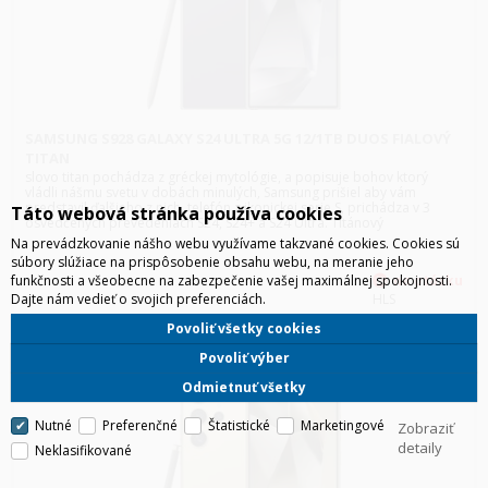
SAMSUNG S928 GALAXY S24 ULTRA 5G 12/1TB DUOS FIALOVÝ
TITAN
slovo titan pochádza z gréckej mytológie, a popisuje bohov ktorý
vládli nášmu svetu v dobách minulých, Samsung prišiel aby vám
predstavil ďalšieho z nich, telefón z ikonickej serie S, prichádza v 3
Táto webová stránka používa cookies
osvedčených prevedeniach S24, S24+ a S24 Ultra. Titánový
Na prevádzkovanie nášho webu využívame takzvané cookies. Cookies sú
súbory slúžiace na prispôsobenie obsahu webu, na meranie jeho
funkčnosti a všeobecne na zabezpečenie vašej maximálnej spokojnosti.
Dajte nám vedieť o svojich preferenciách.
HLS
Povoliť všetky cookies
Povoliť výber
Odmietnuť všetky
Nutné
Preferenčné
Štatistické
Marketingové
Zobraziť
detaily
Neklasifikované