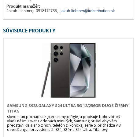
Produkt manažér:
Jakub Lichtner, 0918112735,
jakub.lichtner@irdistribution.sk
SÚVISIACE PRODUKTY
SAMSUNG S928 GALAXY S24 ULTRA 5G 12/256GB DUOS ČIERNY
TITAN
slovo titan pochádza z gréckej mytológie, a popisuje bohov ktorý
vládli nášmu svetu v dobách minulých, Samsung prišiel aby vám
predstavil ďalšieho z nich, telefón z ikonickej serie S, prichádza v 3
osvedčených prevedeniach S24, S24+ a S24 Ultra. Titánový