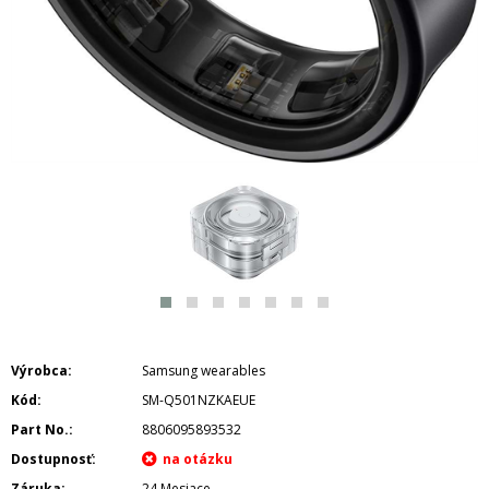
Výrobca
Samsung wearables
Kód
SM-Q501NZKAEUE
Part No.
8806095893532
Dostupnosť
Záruka
24 Mesiace