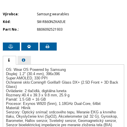
Výrobca
Samsung wearables
Kód
SM-R860NZKAEUE
Part No.
8806092521933
OS: Wear OS Powered by Samsung
Displej: 1.2" (30.4 mm), 396x396
Super AMOLED, 330 PPI
Ochranné sklo:Corning® Gorilla® Glass DX+ (2.5D Front + 3D Back
Glass)
Ovládanie: 2 tlačidlá, digitálna luneta
Rozmery:40.4 x 39.3 x 9.8 mm, 25.9 g
Pamäť: 1.5 GB + 16 GB
Procesor: Exynos W920 (5nm), 1.18GHz Dual-Core, 64bit
Materiál: Hliník
Senzory: Optický snímač srdcového tepu, Meranie EKG a krvného
tlaku, Okyslyčenie krvi (SpO2), Akcelerometer (až 32 G), Gyroskop,
Barometer, Hallov senzor, Svetelný senzor, Geomagnetický senzor,
Senzor bioelektrickej impedancie pre meranie zloženia tela (BIA)