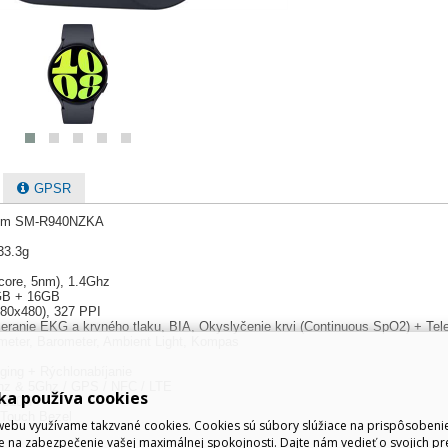
GPSR
4mm SM-R940NZKA
33.3g
core, 5nm), 1.4Ghz
GB + 16GB
(480x480), 327 PPI
Meranie EKG a krvného tlaku, BIA, Okyslyčenie krvi (Continuous SpO2) + Tele
meter, Barometer, Ambient Light, Kompas
ging + Rýchlonabíjanie
4Ghz & 5Ghz / GPS / NFC / LTE
ka používa cookies
-810H
 Touch Bezel
ebu využívame takzvané cookies. Cookies sú súbory slúžiace na prispôsoben
e na zabezpečenie vašej maximálnej spokojnosti. Dajte nám vedieť o svojich pr