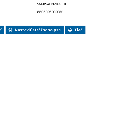
SM-R940NZKAEUE
8806095039381
ť
Nastaviť strážneho psa
Tlač