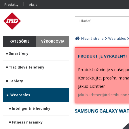
Produkty
Akcie
Hlavná strana
Wearables
KATEGÓRIE
VÝROBCOVIA
Smartfóny
PRODUKT JE VYRADENÝ!
Tlačidlové telefóny
Produkt už nie je v našej 
Kontaktujte, prosím, mana
Tablety
Jakub Lichtner
jakub.lichtner@irdistribution.
Wearables
Inteligentné hodinky
SAMSUNG GALAXY WAT
Fitness náramky