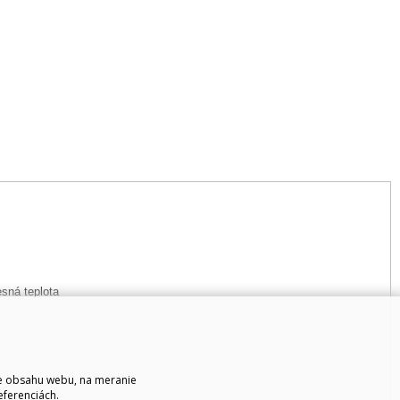
sná teplota
ie obsahu webu, na meranie
eferenciách.