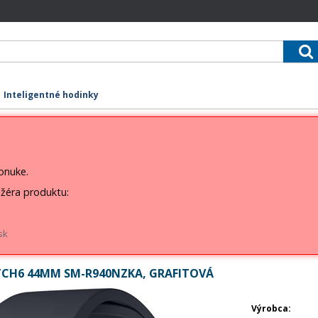
Inteligentné hodinky
ponuke.
žéra produktu:
sk
CH6 44MM SM-R940NZKA, GRAFITOVÁ
Výrobca