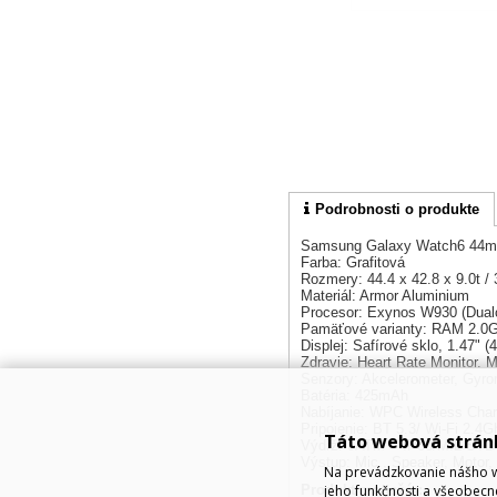
Podrobnosti o produkte
Samsung Galaxy Watch6 4
Farba: Grafitová
Rozmery: 44.4 x 42.8 x 9.0t / 
Materiál: Armor Aluminium
Procesor: Exynos W930 (Dual
Pamäťové varianty: RAM 2.0
Displej: Safírové sklo, 1.47" 
Zdravie: Heart Rate Monitor. 
Senzory: Akcelerometer, Gyro
Batéria: 425mAh
Nabíjanie: WPC Wireless Char
Pripojenie: BT 5.3/ Wi-Fi 2.
Táto webová strán
Výdrž: 5ATM + IP68/MIL-STD
Výstup: Mic., Speaker, Motor,
Na prevádzkovanie nášho w
Produkt manažér:
jeho funkčnosti a všeobecn