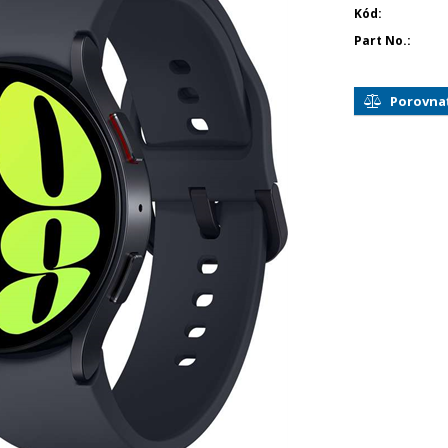
Kód
Part No.
Porovna