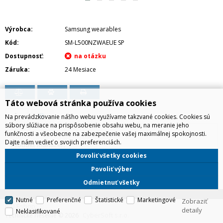
Výrobca
Samsung wearables
Kód
SM-L500NZWAEUE SP
Dostupnosť
Záruka
24 Mesiace
Táto webová stránka používa cookies
Na prevádzkovanie nášho webu využívame takzvané cookies. Cookies sú
súbory slúžiace na prispôsobenie obsahu webu, na meranie jeho
funkčnosti a všeobecne na zabezpečenie vašej maximálnej spokojnosti.
Dajte nám vedieť o svojich preferenciách.
Produkt manažér:
Jakub Lichtner, 0918112735,
jakub.lichtner@irdistribution.sk
Povoliť všetky cookies
Povoliť výber
Odmietnuť všetky
Nutné
Preferenčné
Štatistické
Marketingové
Zobraziť
IRD Eshop
detaily
Neklasifikované
CyberSoft s.r.o.
Technické riešenie © 2026