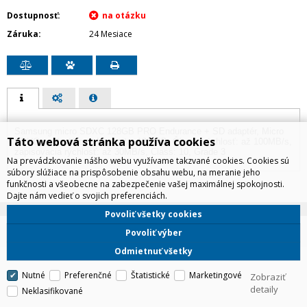
Dostupnosť
Záruka
24 Mesiace
Samsung micro SDXC 128GB PRO Endurance + SD adaptér, Micro
Táto webová stránka používa cookies
SDHC s adaptérom. Kapacita: 128 GB, Čítacia rýchlosť: až 100MB/s,
zapisovacia rýchlosť: až 30MB/s, Class: 10, Grade 3
Na prevádzkovanie nášho webu využívame takzvané cookies. Cookies sú
súbory slúžiace na prispôsobenie obsahu webu, na meranie jeho
funkčnosti a všeobecne na zabezpečenie vašej maximálnej spokojnosti.
Dajte nám vedieť o svojich preferenciách.
Povoliť všetky cookies
IRD Eshop
Povoliť výber
CyberSoft s.r.o.
Technické riešenie © 2026
Odmietnuť všetky
Nutné
Preferenčné
Štatistické
Marketingové
Zobraziť
detaily
Neklasifikované