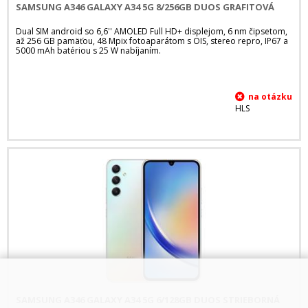
SAMSUNG A346 GALAXY A34 5G 8/256GB DUOS GRAFITOVÁ
Dual SIM android so 6,6'' AMOLED Full HD+ displejom, 6 nm čipsetom,
až 256 GB pamäťou, 48 Mpix fotoaparátom s OIS, stereo repro, IP67 a
5000 mAh batériou s 25 W nabíjaním.
HLS
SAMSUNG A346 GALAXY A34 5G 6/128GB DUOS STRIEBORNÁ