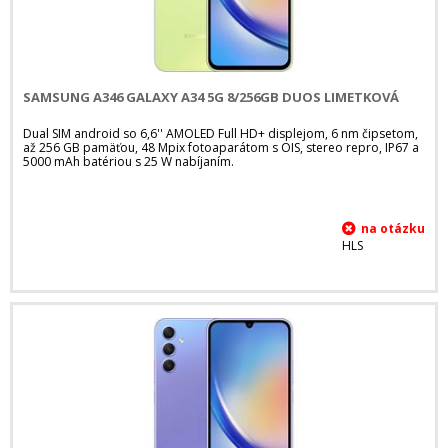
SAMSUNG A346 GALAXY A34 5G 8/256GB DUOS LIMETKOVÁ
Dual SIM android so 6,6'' AMOLED Full HD+ displejom, 6 nm čipsetom,
až 256 GB pamäťou, 48 Mpix fotoaparátom s OIS, stereo repro, IP67 a
5000 mAh batériou s 25 W nabíjaním.
HLS