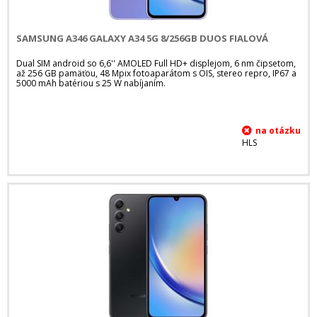
SAMSUNG A346 GALAXY A34 5G 8/256GB DUOS FIALOVÁ
Dual SIM android so 6,6'' AMOLED Full HD+ displejom, 6 nm čipsetom,
až 256 GB pamäťou, 48 Mpix fotoaparátom s OIS, stereo repro, IP67 a
5000 mAh batériou s 25 W nabíjaním.
HLS