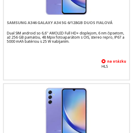
SAMSUNG A346 GALAXY A34 5G 6/128GB DUOS FIALOVÁ
Dual SIM android so 6,6'' AMOLED Full HD+ displejom, 6 nm čipsetom,
až 256 GB pamäťou, 48 Mpix fotoaparátom s OIS, stereo repro, IP67 a
5000 mAh batériou s 25 W nabíjaním.
HLS