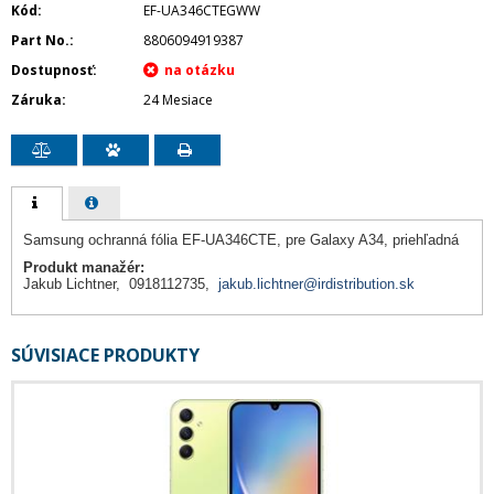
Kód
EF-UA346CTEGWW
Part No.
8806094919387
Dostupnosť
Záruka
24 Mesiace
Samsung ochranná fólia EF-UA346CTE, pre Galaxy A34, priehľadná
Produkt manažér:
Jakub Lichtner, 0918112735,
jakub.lichtner@irdistribution.sk
SÚVISIACE PRODUKTY