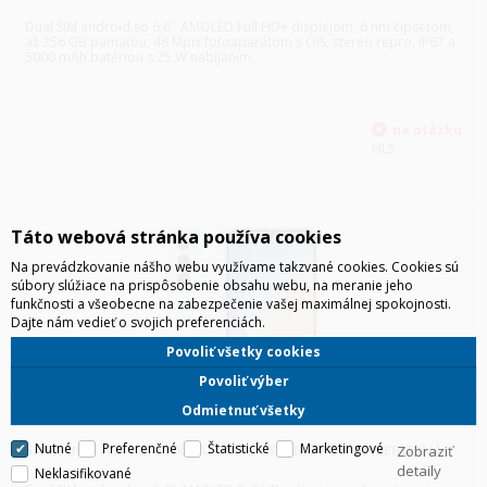
Dual SIM android so 6,6'' AMOLED Full HD+ displejom, 6 nm čipsetom,
až 256 GB pamäťou, 48 Mpix fotoaparátom s OIS, stereo repro, IP67 a
5000 mAh batériou s 25 W nabíjaním.
HLS
Táto webová stránka používa cookies
Na prevádzkovanie nášho webu využívame takzvané cookies. Cookies sú
súbory slúžiace na prispôsobenie obsahu webu, na meranie jeho
funkčnosti a všeobecne na zabezpečenie vašej maximálnej spokojnosti.
Dajte nám vedieť o svojich preferenciách.
Povoliť všetky cookies
Povoliť výber
Odmietnuť všetky
Nutné
Preferenčné
Štatistické
Marketingové
SAMSUNG A346 GALAXY A34 5G 8/256GB DUOS STRIEBORNÁ
Zobraziť
detaily
Neklasifikované