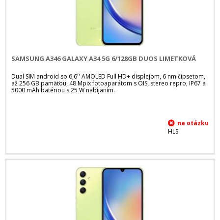
SAMSUNG A346 GALAXY A34 5G 6/128GB DUOS LIMETKOVÁ
Dual SIM android so 6,6'' AMOLED Full HD+ displejom, 6 nm čipsetom,
až 256 GB pamäťou, 48 Mpix fotoaparátom s OIS, stereo repro, IP67 a
5000 mAh batériou s 25 W nabíjaním.
HLS