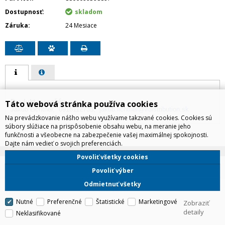
Dostupnosť
skladom
Záruka
24 Mesiace
Produkt manažér:
Táto webová stránka používa cookies
Jakub Lichtner, 0918112735,
jakub.lichtner@irdistribution.sk
Na prevádzkovanie nášho webu využívame takzvané cookies. Cookies sú
súbory slúžiace na prispôsobenie obsahu webu, na meranie jeho
funkčnosti a všeobecne na zabezpečenie vašej maximálnej spokojnosti.
Dajte nám vedieť o svojich preferenciách.
Povoliť všetky cookies
IRD Eshop
Povoliť výber
CyberSoft s.r.o.
Technické riešenie © 2026
Odmietnuť všetky
Nutné
Preferenčné
Štatistické
Marketingové
Zobraziť
detaily
Neklasifikované