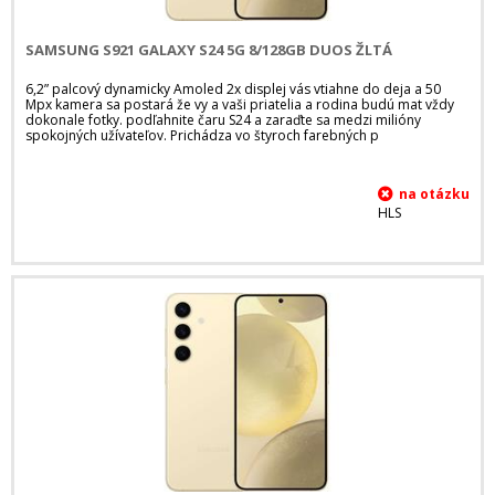
SAMSUNG S921 GALAXY S24 5G 8/128GB DUOS ŽLTÁ
6,2” palcový dynamicky Amoled 2x displej vás vtiahne do deja a 50
Mpx kamera sa postará že vy a vaši priatelia a rodina budú mat vždy
dokonale fotky. podľahnite čaru S24 a zaraďte sa medzi milióny
spokojných užívateľov. Prichádza vo štyroch farebných p
HLS