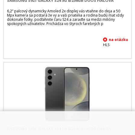
SAMSUNG S921 GALAXY S24 5G 8/256GB DUOS FIALOVÁ
6,2” palcový dynamicky Amoled 2x displej vás vtiahne do deja a 50
Mpx kamera sa postará že vy a vaši priatelia a rodina budú mat vždy
dokonale fotky. podľahnite čaru S24 a zaraďte sa medzi milióny
spokojných užívateľov. Prichádza vo štyroch farebných p
HLS
SAMSUNG S921 GALAXY S24 5G 8/256GB DUOS ČIERNA