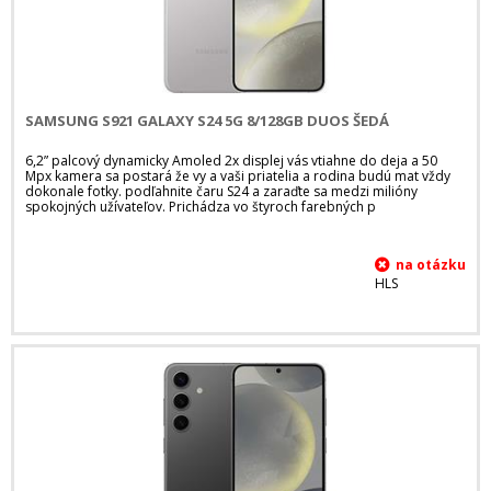
SAMSUNG S921 GALAXY S24 5G 8/128GB DUOS ŠEDÁ
6,2” palcový dynamicky Amoled 2x displej vás vtiahne do deja a 50
Mpx kamera sa postará že vy a vaši priatelia a rodina budú mat vždy
dokonale fotky. podľahnite čaru S24 a zaraďte sa medzi milióny
spokojných užívateľov. Prichádza vo štyroch farebných p
HLS