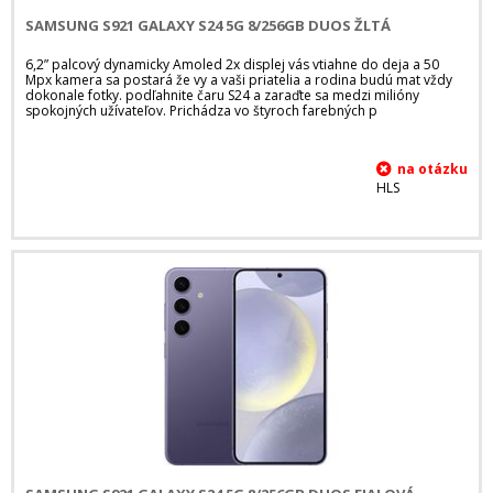
SAMSUNG S921 GALAXY S24 5G 8/256GB DUOS ŽLTÁ
6,2” palcový dynamicky Amoled 2x displej vás vtiahne do deja a 50
Mpx kamera sa postará že vy a vaši priatelia a rodina budú mat vždy
dokonale fotky. podľahnite čaru S24 a zaraďte sa medzi milióny
spokojných užívateľov. Prichádza vo štyroch farebných p
HLS