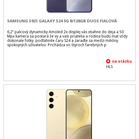
SAMSUNG S921 GALAXY S24 5G 8/128GB DUOS FIALOVÁ
6,2” palcový dynamicky Amoled 2x displej vás vtiahne do deja a 50
Mpx kamera sa postará že vy a vaši priatelia a rodina budú mat vždy
dokonale fotky. podľahnite čaru S24 a zaraďte sa medzi milióny
spokojných užívateľov. Prichádza vo štyroch farebných p
HLS