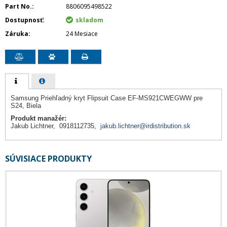
Part No.
8806095498522
Dostupnosť
skladom
Záruka
24 Mesiace
Samsung Priehľadný kryt Flipsuit Case EF-MS921CWEGWW pre
S24, Biela
Produkt manažér:
Jakub Lichtner, 0918112735,
jakub.lichtner@irdistribution.sk
SÚVISIACE PRODUKTY