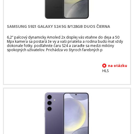
SAMSUNG S921 GALAXY S24 5G 8/128GB DUOS ČIERNA
6,2” palcový dynamicky Amoled 2x displej vás vtiahne do deja a 50
Mpx kamera sa postará že vy a vaši priatelia a rodina budú mat vždy
dokonale fotky. podľahnite čaru S24 a zaraďte sa medzi milióny
spokojných užívateľov. Prichádza vo štyroch farebných p
HLS