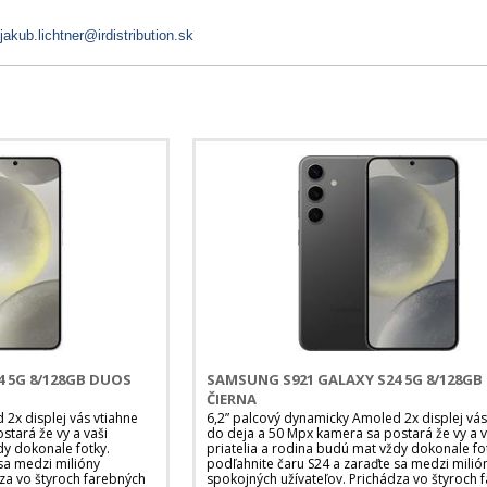
jakub.lichtner@irdistribution.sk
 5G 8/128GB DUOS
SAMSUNG S921 GALAXY S24 5G 8/128G
ČIERNA
2x displej vás vtiahne
6,2” palcový dynamicky Amoled 2x displej vás
tará že vy a vaši
do deja a 50 Mpx kamera sa postará že vy a v
dy dokonale fotky.
priatelia a rodina budú mat vždy dokonale fo
sa medzi milióny
podľahnite čaru S24 a zaraďte sa medzi milió
za vo štyroch farebných
spokojných užívateľov. Prichádza vo štyroch 