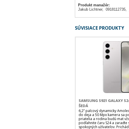
Produkt manažér:
Jakub Lichtner, 0918112735,
SÚVISIACE PRODUKTY
SAMSUNG S921 GALAXY S24
ŠEDÁ
6,2” palcový dynamicky Amoled 
do deja a 50 Mpx kamera sa pos
priatelia a rodina budú mat vž
podľahnite čaru S24 a zaraďte 
spokojných užívateľov. Prichád