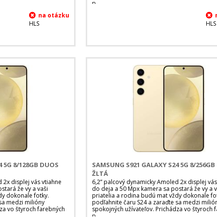
p
HLS
HLS
 5G 8/128GB DUOS
SAMSUNG S921 GALAXY S24 5G 8/256G
ŽLTÁ
2x displej vás vtiahne
6,2” palcový dynamicky Amoled 2x displej vás
tará že vy a vaši
do deja a 50 Mpx kamera sa postará že vy a v
dy dokonale fotky.
priatelia a rodina budú mat vždy dokonale fo
sa medzi milióny
podľahnite čaru S24 a zaraďte sa medzi milió
za vo štyroch farebných
spokojných užívateľov. Prichádza vo štyroch 
p