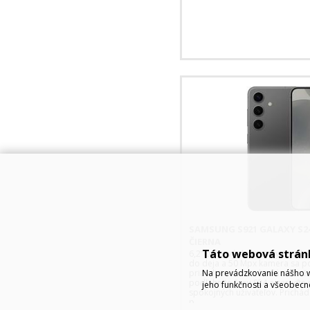
SAMSUNG S921 GALAXY S24
ČIERNA
Táto webová strán
6,2” palcový dynamicky Amoled 
do deja a 50 Mpx kamera sa pos
Na prevádzkovanie nášho w
priatelia a rodina budú mat vž
podľahnite čaru S24 a zaraďte 
jeho funkčnosti a všeobecn
spokojných užívateľov. Prichád
p