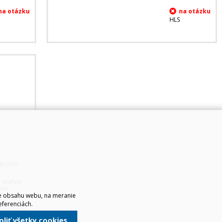
HLS
B DUOS
 vtiahne
aši
ie obsahu webu, na meranie
tky.
ny
eferenciách.
farebných
voliť všetky cookies