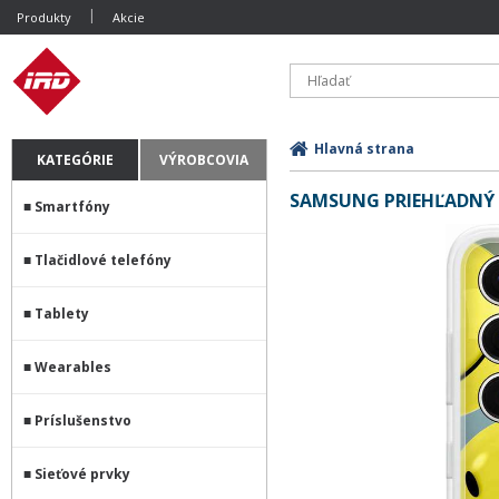
Produkty
Akcie
Hlavná strana
KATEGÓRIE
VÝROBCOVIA
SAMSUNG PRIEHĽADNÝ K
Smartfóny
Tlačidlové telefóny
Tablety
Wearables
Príslušenstvo
Sieťové prvky