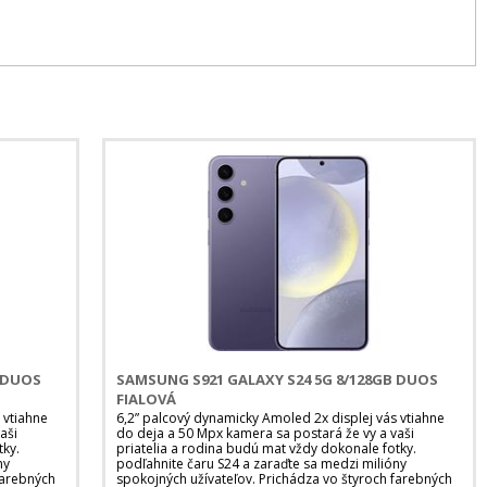
B DUOS
SAMSUNG S921 GALAXY S24 5G 8/128GB DUOS
FIALOVÁ
 vtiahne
6,2” palcový dynamicky Amoled 2x displej vás vtiahne
aši
do deja a 50 Mpx kamera sa postará že vy a vaši
tky.
priatelia a rodina budú mat vždy dokonale fotky.
ny
podľahnite čaru S24 a zaraďte sa medzi milióny
farebných
spokojných užívateľov. Prichádza vo štyroch farebných