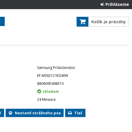
Prihlásenie
Košík je prázdny
Samsung Príslušenstvo
EF-MS921CYEGWW
8806095498515
skladom
24 Mesiace
ť
Nastaviť strážneho psa
Tlač