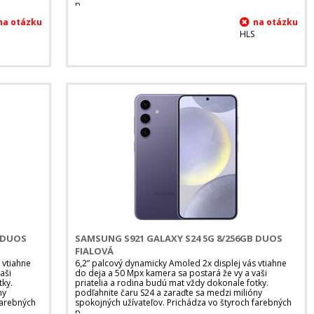
p
HLS
B DUOS
SAMSUNG S921 GALAXY S24 5G 8/256GB DUOS
FIALOVÁ
 vtiahne
6,2” palcový dynamicky Amoled 2x displej vás vtiahne
aši
do deja a 50 Mpx kamera sa postará že vy a vaši
tky.
priatelia a rodina budú mat vždy dokonale fotky.
ny
podľahnite čaru S24 a zaraďte sa medzi milióny
farebných
spokojných užívateľov. Prichádza vo štyroch farebných
p