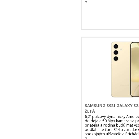
p
SAMSUNG S921 GALAXY S24
ŽLTÁ
6,2” palcový dynamicky Amoled 
do deja a 50 Mpx kamera sa pos
priatelia a rodina budú mat vž
podľahnite čaru S24 a zaraďte 
spokojných užívateľov. Prichád
p