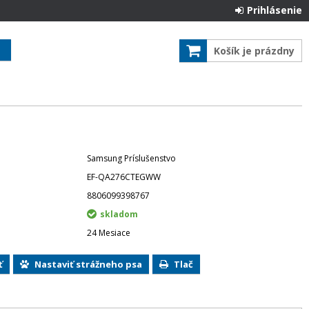
Prihlásenie
Košík je prázdny
Samsung Príslušenstvo
EF-QA276CTEGWW
8806099398767
skladom
24 Mesiace
ť
Nastaviť strážneho psa
Tlač