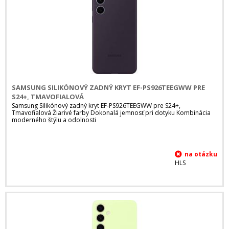
SAMSUNG SILIKÓNOVÝ ZADNÝ KRYT EF-PS926TEEGWW PRE
S24+, TMAVOFIALOVÁ
Samsung Silikónový zadný kryt EF-PS926TEEGWW pre S24+,
Tmavofialová Žiarivé farby Dokonalá jemnosť pri dotyku Kombinácia
moderného štýlu a odolnosti
HLS