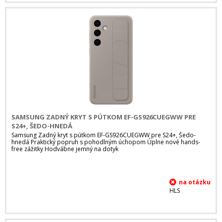
SAMSUNG ZADNÝ KRYT S PÚTKOM EF-GS926CUEGWW PRE
S24+, ŠEDO-HNEDÁ
Samsung Zadný kryt s pútkom EF-GS926CUEGWW pre S24+, Šedo-
hnedá Praktický popruh s pohodlným úchopom Úplne nové hands-
free zážitky Hodvábne jemný na dotyk
HLS