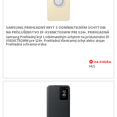
SAMSUNG PRIEHĽADNÝ KRYT S ODNÍMATEĽNÝM ÚCHYTOM
NA PRÍSLUŠENSTVO EF-XS926CTEGWW PRE S24+, PRIEHĽADNÁ
Samsung Priehľadný kryt s odnímateľným úchytom na príslušenstvo EF-
XS926CTEGWW pre S24+, Priehľadná Všestranný úchyt alebo stojan
Priehľadná ochranná vrstva
HLS