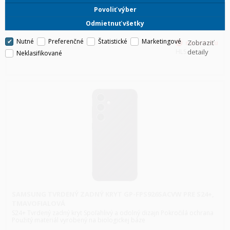
Použitý materiál vyrobený na biologickej báze
Povoliť výber
Odmietnuť všetky
Nutné
Preferenčné
Štatistické
Marketingové
Zobraziť
HLS
detaily
Neklasifikované
SAMSUNG TVRDENÝ ZADNÝ KRYT GP-FPS926SACVW PRE S24+,
TMAVOFIALOVÁ
S24+ Tvrdený zadný kryt Spoľahlivý a odolný dizajn Pokročilá ochrana
Použitý materiál vyrobený na biologickej báze