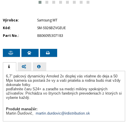
Výrobca
Samsung MT
Kód
SM-S926BZVGEUE
Part No.
8806095307183
6,7” palcový dynamicky Amoled 2x displej vás vtiahne do deja a 50
Mpx kamera sa postará že vy a vaši priatelia a rodina budú mat vždy
dokonale fotky.
podľahnite čaru S24+ a zaraďte sa medzi milióny spokojných
užívateľov. Prichádza vo štyroch farebných prevedeniach z ktorých si
vyberie každý.
Produkt manažér:
Martin Ďurďovič,
martin.durdovic@irdistribution.sk