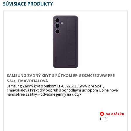
SÚVISIACE PRODUKTY
SAMSUNG ZADNÝ KRYT S PÚTKOM EF-GS926CEEGWW PRE
S24+, TMAVOFIALOVÁ
Samsung Zadný kryt s pútkom EF-GS926CEEGWW pre S24+,
Tmavofialová Praktický popruh s pohodlným úchopom Úplne nové
hands-free zážitky Hodvábne jemný na dotyk
HLS