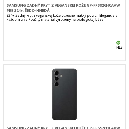
SAMSUNG ZADNÝ KRYT Z VEGANSKEJ KOŽE GP-FPS926HCAAW
PRE S24+, ŠEDO-HNEDÁ
S24+ Zadný kryt z veganskej kože Luxusne mäkký povrch Elegancia v
každom uhle Použitý materiál vyrobený na biologickej báze
HLS
SAMSUNG ZADNÝ KRYT Z VEGANSKEJ KOŽE GP-FPS926HCABW