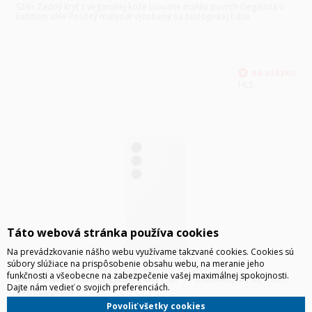
S24+ Zadný kryt z veganskej kože Luxusne mäkký povrch Elegancia v
každom uhle Použitý materiál vyrobený na biologickej báze
HLS
Táto webová stránka používa cookies
Na prevádzkovanie nášho webu využívame takzvané cookies. Cookies sú
súbory slúžiace na prispôsobenie obsahu webu, na meranie jeho
funkčnosti a všeobecne na zabezpečenie vašej maximálnej spokojnosti.
SAMSUNG TVRDENÝ ZADNÝ KRYT GP-FPS926SACJW PRE S24+,
Dajte nám vedieť o svojich preferenciách.
SVETLOŠEDÁ
S24+ Tvrdený zadný kryt Spoľahlivý a odolný dizajn Pokročilá ochrana
Povoliť všetky cookies