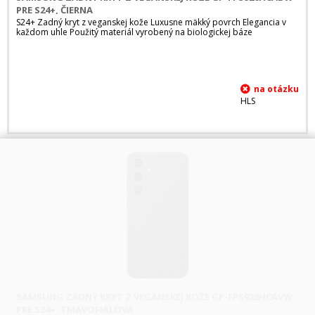
PRE S24+, ČIERNA
S24+ Zadný kryt z veganskej kože Luxusne mäkký povrch Elegancia v
každom uhle Použitý materiál vyrobený na biologickej báze
HLS
SAMSUNG ZADNÝ KRYT Z VEGANSKEJ KOŽE GP-FPS926HCAVW
PRE S24+, TMAVOFIALOVÁ