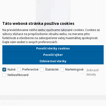
Táto webová stránka používa cookies
Na prevádzkovanie nášho webu využívame takzvané cookies. Cookies sú
súbory slúžiace na prispôsobenie obsahu webu, na meranie jeho
funkčnosti a všeobecne na zabezpečenie vašej maximálnej spokojnosti.
SAMSUNG S731 GALAXY S25 FE 5G 8GB/128GB DUOS
Dajte nám vedieť o svojich preferenciách.
TMAVOMODRÁ
Tenší, ľahší a pripravený zaujať. Zoznám sa s oslnivou sériou.
Povoliť všetky cookies
Navrhnutý na zdolanie každej výzvy
Povoliť výber
Odmietnuť všetky
Nutné
Preferenčné
Štatistické
Marketingové
Zobraziť
HLS
detaily
Neklasifikované
IRD Eshop