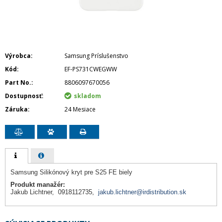
Výrobca
Samsung Príslušenstvo
Kód
EF-PS731CWEGWW
Part No.
8806097670056
Dostupnosť
skladom
Záruka
24 Mesiace
Samsung Silikónový kryt pre S25 FE biely
Produkt manažér:
Jakub Lichtner, 0918112735,
jakub.lichtner@irdistribution.sk