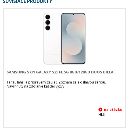
SÚVISIACE PRODUKTY
SAMSUNG S731 GALAXY S25 FE 5G 8GB/128GB DUOS BIELA
Tenší, ľahší a pripravený zaujať. Zoznám sa s oslnivou sériou.
Navrhnutý na zdolanie každej výzvy
HLS