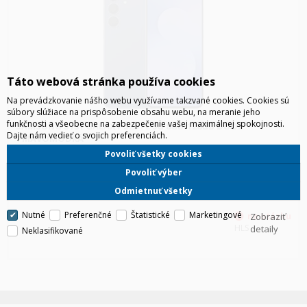
Táto webová stránka používa cookies
Na prevádzkovanie nášho webu využívame takzvané cookies. Cookies sú
súbory slúžiace na prispôsobenie obsahu webu, na meranie jeho
funkčnosti a všeobecne na zabezpečenie vašej maximálnej spokojnosti.
SAMSUNG S731 GALAXY S25 FE 5G 8GB/128GB DUOS
Dajte nám vedieť o svojich preferenciách.
TMAVOMODRÁ
Tenší, ľahší a pripravený zaujať. Zoznám sa s oslnivou sériou.
Povoliť všetky cookies
Navrhnutý na zdolanie každej výzvy
Povoliť výber
Odmietnuť všetky
Nutné
Preferenčné
Štatistické
Marketingové
Zobraziť
HLS
detaily
Neklasifikované