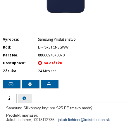
Výrobca
Samsung Príslušenstvo
Kód
EF-PS731CNEGWW
Part No.
8806097670070
Dostupnosť
Záruka
24 Mesiace
Samsung Silikónový kryt pre S25 FE tmavo modrý
Produkt manažér:
Jakub Lichtner, 0918112735,
jakub.lichtner@irdistribution.sk