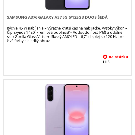
SAMSUNG A376 GALAXY A37 5G 6/128GB DUOS ŠEDÁ
Rýchle 45 W nabíjanie – Výrazne kratší čas na nabíjačke. Vysoký výkon –
Čip Exynos 1480. Prémiová odolnosť – Vodoodolnosť IP68 a odolné
sklo Gorilla Glass Victus+. Skvelý AMOLED – 6,7" displej so 120 Hz pre
živé farby a hladký obraz.
HLS