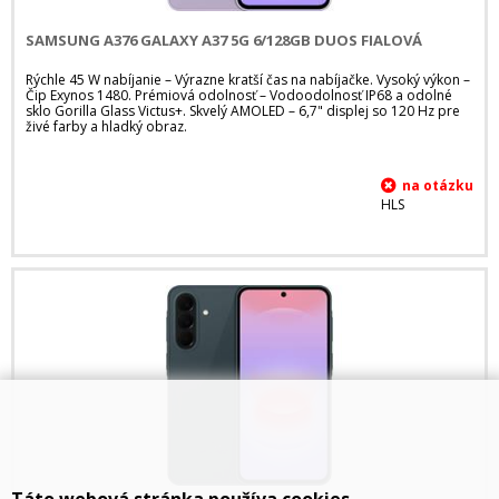
SAMSUNG A376 GALAXY A37 5G 6/128GB DUOS FIALOVÁ
Rýchle 45 W nabíjanie – Výrazne kratší čas na nabíjačke. Vysoký výkon –
Čip Exynos 1480. Prémiová odolnosť – Vodoodolnosť IP68 a odolné
sklo Gorilla Glass Victus+. Skvelý AMOLED – 6,7" displej so 120 Hz pre
živé farby a hladký obraz.
HLS