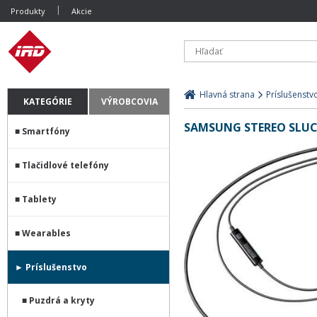
Produkty
Akcie
Hlavná strana
Príslušenstv
KATEGÓRIE
VÝROBCOVIA
SAMSUNG STEREO SLUCH
Smartfóny
Tlačidlové telefóny
Tablety
Wearables
Príslušenstvo
Puzdrá a kryty