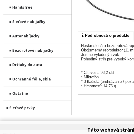
Handsfree
Sieťové nabíjačky
Podrobnosti o produkte
Autonabíjačky
Neskreslená a bezstratová re
Obojsmerný reproduktor (11 
Bezdrôtové nabíjačky
Jemne vyladený zvuk
Pohodlný strih pre vysoký kom
Držiaky do auta
* Citlivosť: 93,2 dB
* Mikrofón
Ochranné fólie, sklá
* 3 tlačidlá (prehrávanie / poza
* Hmotnosť: 14,76 g
Ostatné
Sieťové prvky
Táto webová strán