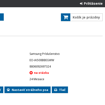
Prihlásenie
Košík je prázdny
Samsung Príslušenstvo
EO-IA500BBEGWW
8806092697324
24 Mesiace
ť
Nastaviť strážneho psa
Tlač