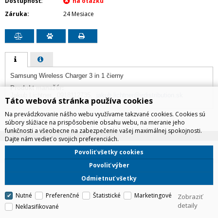
Dostupnosť
Záruka
24 Mesiace
Samsung Wireless Charger 3 in 1 čierny
Produkt manažér:
Jakub Lichtner, 0918112735,
jakub.lichtner@irdistribution.sk
Táto webová stránka používa cookies
Na prevádzkovanie nášho webu využívame takzvané cookies. Cookies sú
súbory slúžiace na prispôsobenie obsahu webu, na meranie jeho
funkčnosti a všeobecne na zabezpečenie vašej maximálnej spokojnosti.
Dajte nám vedieť o svojich preferenciách.
IRD Eshop
Povoliť všetky cookies
CyberSoft s.r.o.
Technické riešenie © 2026
Povoliť výber
Odmietnuť všetky
Nutné
Preferenčné
Štatistické
Marketingové
Zobraziť
detaily
Neklasifikované