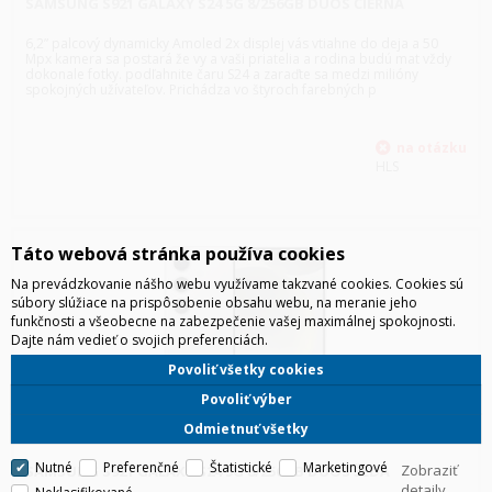
SAMSUNG S921 GALAXY S24 5G 8/256GB DUOS ČIERNA
6,2” palcový dynamicky Amoled 2x displej vás vtiahne do deja a 50
Mpx kamera sa postará že vy a vaši priatelia a rodina budú mat vždy
dokonale fotky. podľahnite čaru S24 a zaraďte sa medzi milióny
spokojných užívateľov. Prichádza vo štyroch farebných p
HLS
Táto webová stránka používa cookies
Na prevádzkovanie nášho webu využívame takzvané cookies. Cookies sú
súbory slúžiace na prispôsobenie obsahu webu, na meranie jeho
funkčnosti a všeobecne na zabezpečenie vašej maximálnej spokojnosti.
Dajte nám vedieť o svojich preferenciách.
Povoliť všetky cookies
Povoliť výber
Odmietnuť všetky
Nutné
Preferenčné
Štatistické
Marketingové
Zobraziť
SAMSUNG S921 GALAXY S24 5G 8/256GB DUOS ŠEDÁ
detaily