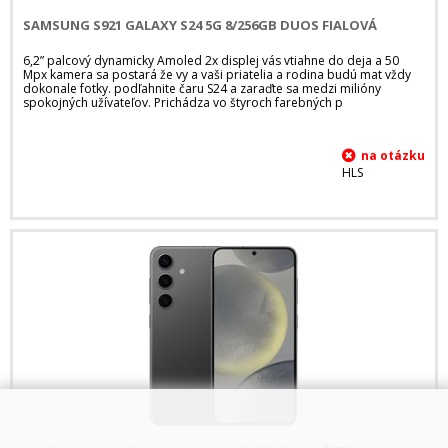
SAMSUNG S921 GALAXY S24 5G 8/256GB DUOS FIALOVÁ
6,2” palcový dynamicky Amoled 2x displej vás vtiahne do deja a 50
Mpx kamera sa postará že vy a vaši priatelia a rodina budú mat vždy
dokonale fotky. podľahnite čaru S24 a zaraďte sa medzi milióny
spokojných užívateľov. Prichádza vo štyroch farebných p
HLS