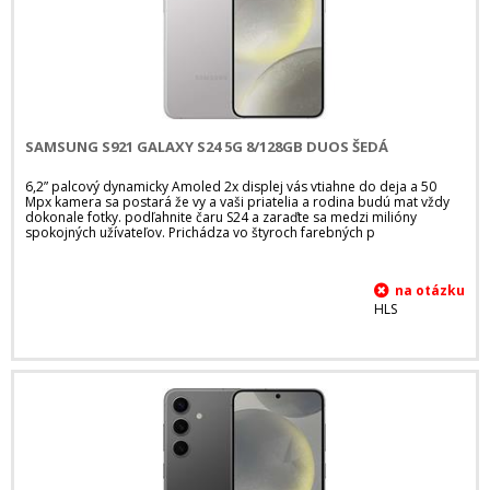
SAMSUNG S921 GALAXY S24 5G 8/128GB DUOS ŠEDÁ
6,2” palcový dynamicky Amoled 2x displej vás vtiahne do deja a 50
Mpx kamera sa postará že vy a vaši priatelia a rodina budú mat vždy
dokonale fotky. podľahnite čaru S24 a zaraďte sa medzi milióny
spokojných užívateľov. Prichádza vo štyroch farebných p
HLS