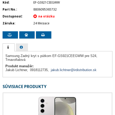
Kód
EF-GS921CEEGWW
Part No.
8806095365732
Dostupnosť
Záruka
24 Mesiace
Samsung Zadný kryt s pútkom EF-GS921CEEGWW pre S24,
Tmavofialová
Produkt manažér:
Jakub Lichtner, 0918112735,
jakub.lichtner@irdistribution.sk
SÚVISIACE PRODUKTY