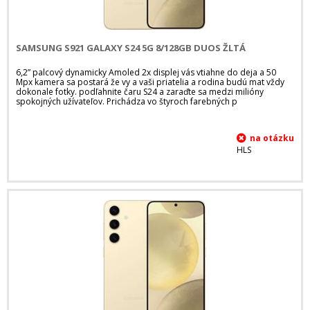
SAMSUNG S921 GALAXY S24 5G 8/128GB DUOS ŽLTÁ
6,2” palcový dynamicky Amoled 2x displej vás vtiahne do deja a 50
Mpx kamera sa postará že vy a vaši priatelia a rodina budú mat vždy
dokonale fotky. podľahnite čaru S24 a zaraďte sa medzi milióny
spokojných užívateľov. Prichádza vo štyroch farebných p
HLS