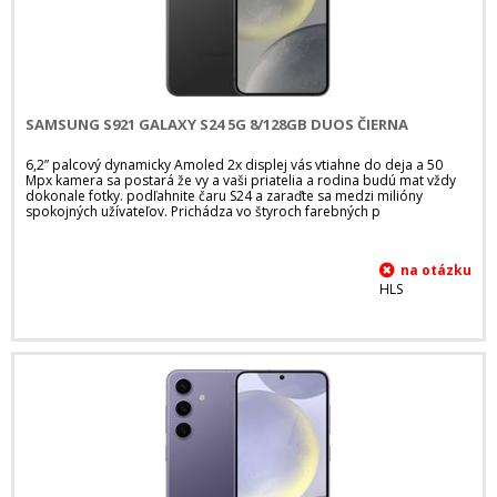
SAMSUNG S921 GALAXY S24 5G 8/128GB DUOS ČIERNA
6,2” palcový dynamicky Amoled 2x displej vás vtiahne do deja a 50
Mpx kamera sa postará že vy a vaši priatelia a rodina budú mat vždy
dokonale fotky. podľahnite čaru S24 a zaraďte sa medzi milióny
spokojných užívateľov. Prichádza vo štyroch farebných p
HLS