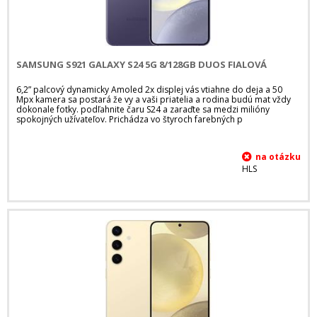
SAMSUNG S921 GALAXY S24 5G 8/128GB DUOS FIALOVÁ
6,2” palcový dynamicky Amoled 2x displej vás vtiahne do deja a 50
Mpx kamera sa postará že vy a vaši priatelia a rodina budú mat vždy
dokonale fotky. podľahnite čaru S24 a zaraďte sa medzi milióny
spokojných užívateľov. Prichádza vo štyroch farebných p
HLS