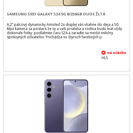
SAMSUNG S921 GALAXY S24 5G 8/256GB DUOS ŽLTÁ
6,2” palcový dynamicky Amoled 2x displej vás vtiahne do deja a 50
Mpx kamera sa postará že vy a vaši priatelia a rodina budú mat vždy
dokonale fotky. podľahnite čaru S24 a zaraďte sa medzi milióny
spokojných užívateľov. Prichádza vo štyroch farebných p
HLS