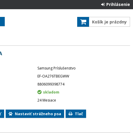
Prihlásenie
Košík je prázdny
A
Samsung Príslušenstvo
EF-OA276TBEGWW
8806099398774
skladom
24 Mesiace
ť
Nastaviť strážneho psa
Tlač