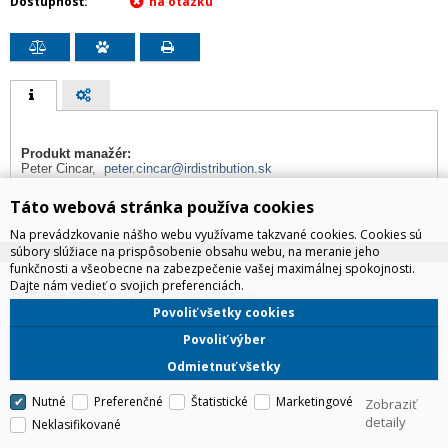
Dostupnosť
Produkt manažér:
Peter Cincar,
peter.cincar@irdistribution.sk
Táto webová stránka používa cookies
Na prevádzkovanie nášho webu využívame takzvané cookies. Cookies sú
súbory slúžiace na prispôsobenie obsahu webu, na meranie jeho
funkčnosti a všeobecne na zabezpečenie vašej maximálnej spokojnosti.
IRD Eshop
Dajte nám vedieť o svojich preferenciách.
CyberSoft s.r.o.
Technické riešenie © 2026
Povoliť všetky cookies
Povoliť výber
Odmietnuť všetky
Nutné
Preferenčné
Štatistické
Marketingové
Zobraziť
detaily
Neklasifikované