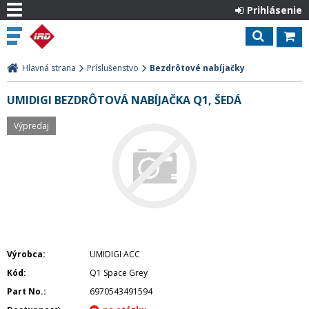
Prihlásenie
Hlavná strana
Príslušenstvo
Bezdrôtové nabíjačky
UMIDIGI BEZDRÔTOVÁ NABÍJAČKA Q1, ŠEDÁ
Výpredaj
Výrobca
UMIDIGI ACC
Kód
Q1 Space Grey
Part No.
6970543491594