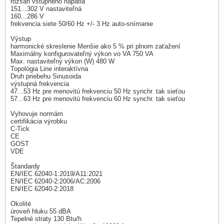
rozsah vstupného napätia
151...302 V nastaviteľná
160...286 V
frekvencia siete 50/60 Hz +/- 3 Hz auto-snímanie
Výstup
harmonické skreslenie Menšie ako 5 % pri plnom zaťažení
Maximálny konfigurovateľný výkon vo VA 750 VA
Max. nastaviteľný výkon (W) 480 W
Topológia Line interaktívna
Druh priebehu Sinusoida
výstupná frekvencia
47...53 Hz pre menovitú frekvenciu 50 Hz synchr. tak sieťou
57...63 Hz pre menovitú frekvenciu 60 Hz synchr. tak sieťou
Vyhovuje normám
certifikácia výrobku
C-Tick
CE
GOST
VDE
Štandardy
EN/IEC 62040-1:2019/A11:2021
EN/IEC 62040-2:2006/AC:2006
EN/IEC 62040-2:2018
Okolité
úroveň hluku 55 dBA
Tepelné straty 130 Btu/h