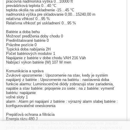
pracovná nadmorská výška 0...10000 ft
prevádzková teplota 0…40 °C
teplota okolia na uskladnenie -15…45 °C
nadmorská výška pre skladovanie 0,00…15240,00 m
relatívna vlhkosť 0…95 %
Relatívna vlhkosť pri uskladnení 0…95 %
Batérie a doba behu
Možnosť predĺženia doby chodu 0
Predinštalované batérie 0
Prázdne pozície 0
Typická doba nabíjania 2H
Počet batériových modulov 1
Napájanie z batérie v dobe chodu VAH 216 Váh
Nabíjací výkon batérie (W) 107 W men
Komunikácia a správa
Zvukové upozornenie : Upozornenie na stav, kedy je systém
napájaný z batérie : Upozornenie na batériu : nastavená doba
funkcie alarmu: Luminiscenčné diódy zobrazujú stav zariadenia,
napätie a stav batérie: pripojenie zo siete : na z batérie: vymeniť
batériu: napájanie
voľné sloty 1
alarm : Alarm pri napájaní z batérie : výrazný alarm slabej batérie :
konfigurovateľné oneskorenia
Prepäťová ochrana a filtrácia
Energia rázu 480 J
Filtrácia Nepretržitá viacpólová filtrácia šumu : prepustené prepätie
podľa ieee 0,3 % : nulová doba odozvy na kľúčovanie : zodpovedá ul