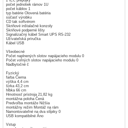
2 IEC prepojky
počet jednotiek rámov 1U
počet káblov 1
typ batérie Olovená batéria
súčasť výrobku
CD tak softvérom
Skriňové inštalačné konzoly
Skriňové podperné lišty
Signalizačný kábel Smart UPS RS-232
Užívateľská príručka
Kábel USB
Všeobecné
Počet naplnených slotov napájacieho modulu 0
Počet voľných slotov napájacieho modulu 0
Nadbytočné č
Fyzický
farba Čierna
výška 4,4 cm
šírka 43,2 cm
hĺbka 66 cm
Hmotnosť prístroja 21,82 kg
montážna poloha Čená
Predvoľba montáže Nižšia
montážny režim Montáž na rám
Namontovateľné na dva stĺpiky 0
USB kompatibilné Áno
Vstup