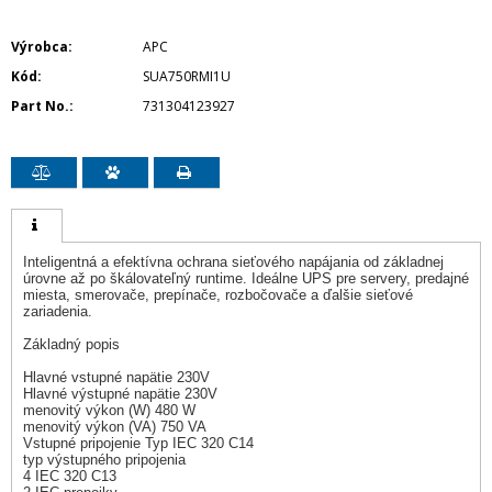
Výrobca
APC
Kód
SUA750RMI1U
Part No.
731304123927
Inteligentná a efektívna ochrana sieťového napájania od základnej
úrovne až po škálovateľný runtime. Ideálne UPS pre servery, predajné
miesta, smerovače, prepínače, rozbočovače a ďalšie sieťové
zariadenia.
Základný popis
Hlavné vstupné napätie 230V
Hlavné výstupné napätie 230V
menovitý výkon (W) 480 W
menovitý výkon (VA) 750 VA
Vstupné pripojenie Typ IEC 320 C14
typ výstupného pripojenia
4 IEC 320 C13