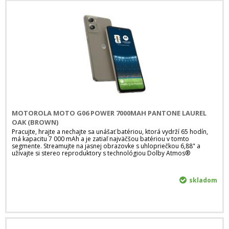
MOTOROLA MOTO G06 POWER 7000MAH PANTONE LAUREL
OAK (BROWN)
Pracujte, hrajte a nechajte sa unášať batériou, ktorá vydrží 65 hodín,
má kapacitu 7 000 mAh a je zatiaľ najväčšou batériou v tomto
segmente. Streamujte na jasnej obrazovke s uhlopriečkou 6,88" a
užívajte si stereo reproduktory s technológiou Dolby Atmos®
skladom