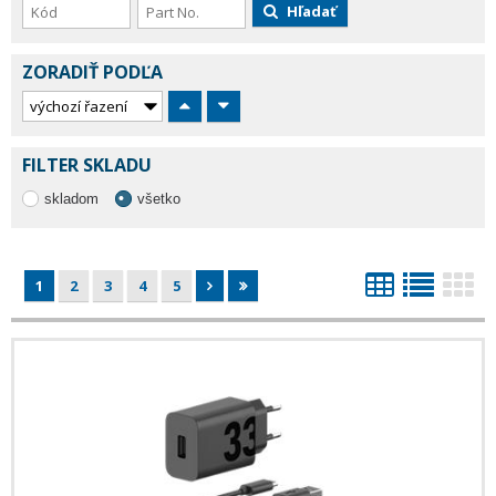
Hľadať
ZORADIŤ PODĽA
FILTER SKLADU
skladom
všetko
1
2
3
4
5