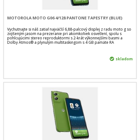
MOTOROLA MOTO G06 4/128 PANTONE TAPESTRY (BLUE)
Vychutnajte si náš zatiaľ najväčší 6,88-palcový displej z radu moto g so
zvýšeným jasom na prezeranie pri akomkoľvek osvetlení, spolu s
pohlcujúcimi stereo reproduktormi s 2-krát výkonnejšími basmi a
Dolby Atmos® a plynulým multitaskingom s 4 GB pamäte RA
skladom