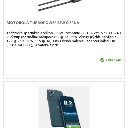
MOTOROLA TURBOPOWER 33W ČIERNA
Technická špecifikácia Výkon - 33W Rozhranie - USB-A Vstup / 100 - 240
V Výstup (normálne nabíjanie) 5V @ 3A, 15W Výstup (rýchle nabíjanie)
12V @ 2.5A, 30W; 11V @ 3A, 33W Obsah balenia : adaptér,kábel 1m
(USBA-A/USB-C), užívateľská prir
skladom