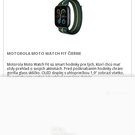
MOTOROLA MOTO WATCH FIT ČIERNE
Motorola Moto Watch Fit sú smart hodinky pre tých, ktorí chcú mať
vždy prehľad o svojich aktivitách. Pred poškriabaním hodinky chráni
gorilla glass sklíčko. OLED displej s uhlopriečkou 1,9" zobrazí všetko,
čo potrebujete vedieť. Ich vzhľad primárne dotvár
skladom