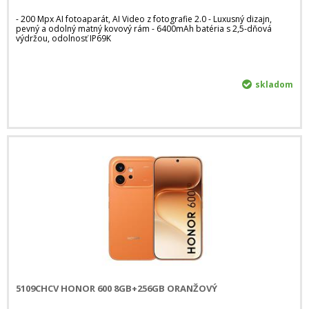
- 200 Mpx AI fotoaparát, AI Video z fotografie 2.0 - Luxusný dizajn,
pevný a odolný matný kovový rám - 6400mAh batéria s 2,5-dňová
výdržou, odolnosť IP69K
skladom
5109CHCV HONOR 600 8GB+256GB ORANŽOVÝ