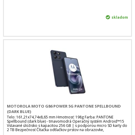
skladom
MOTOROLA MOTO G86 POWER 5G PANTONE SPELLBOUND
(DARK BLUE)
Telo: 161,21x74,74x8,65 mm Hmotnosť: 198g Farba: PANTONE
Spellbound (dark blue) - tmavomodrá Operačný systém Android™15
Vstavané úložisko s kapacitou 256 GB | s podporou micro SD karty do
2 TB Bezpečnosť Čítačka odtlačkov prstov na obrazovke,