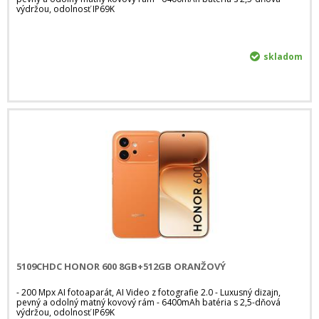
výdržou, odolnosť IP69K
skladom
5109CHDC HONOR 600 8GB+512GB ORANŽOVÝ
- 200 Mpx AI fotoaparát, AI Video z fotografie 2.0 - Luxusný dizajn,
pevný a odolný matný kovový rám - 6400mAh batéria s 2,5-dňová
výdržou, odolnosť IP69K