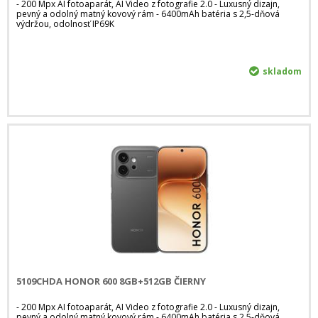
- 200 Mpx AI fotoaparát, AI Video z fotografie 2.0 - Luxusný dizajn,
pevný a odolný matný kovový rám - 6400mAh batéria s 2,5-dňová
výdržou, odolnosť IP69K
skladom
5109CHDA HONOR 600 8GB+512GB ČIERNY
- 200 Mpx AI fotoaparát, AI Video z fotografie 2.0 - Luxusný dizajn,
pevný a odolný matný kovový rám - 6400mAh batéria s 2,5-dňová