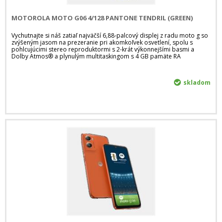
MOTOROLA MOTO G06 4/128 PANTONE TENDRIL (GREEN)
Vychutnajte si náš zatiaľ najväčší 6,88-palcový displej z radu moto g so
zvýšeným jasom na prezeranie pri akomkoľvek osvetlení, spolu s
pohlcujúcimi stereo reproduktormi s 2-krát výkonnejšími basmi a
Dolby Atmos® a plynulým multitaskingom s 4 GB pamäte RA
skladom