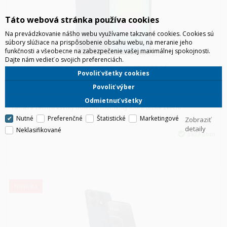
Táto webová stránka používa cookies
Na prevádzkovanie nášho webu využívame takzvané cookies. Cookies sú
súbory slúžiace na prispôsobenie obsahu webu, na meranie jeho
funkčnosti a všeobecne na zabezpečenie vašej maximálnej spokojnosti.
Dajte nám vedieť o svojich preferenciách.
SAMSUNG A276 GALAXY A27 5G 6/128GB MODRÁ
Povoliť všetky cookies
Samsung A27, so svojim 6,7" Full HD+ Super AMOLED displejom ktorý
Povoliť výber
svieti živými farbami a ostrými detailami. Ako stvorený pre
streamovanie, surfovanie a hranie na najvyššej úrovni. 50 MP hlavná
Odmietnuť všetky
kamera zachytí všetky dôležité momenty ktoré túžite zvečni
Nutné
Preferenčné
Štatistické
Marketingové
Zobraziť
detaily
Neklasifikované
skladom
Novinka