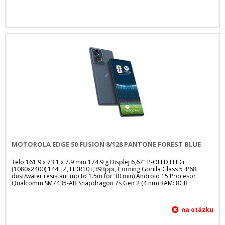
MOTOROLA EDGE 50 FUSION 8/128 PANTONE FOREST BLUE
Telo 161.9 x 73.1 x 7.9 mm 174.9 g Displej 6,67" P-OLED,FHD+
(1080x2400),144HZ, HDR10+,393ppi, Corning Gorilla Glass 5 IP68
dust/water resistant (up to 1.5m for 30 min) Android 15 Procesor
Qualcomm SM7435-AB Snapdragon 7s Gen 2 (4 nm) RAM: 8GB