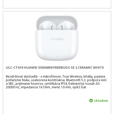
ULC-CT010 HUAWEI 55036939 FREEBUDS SE 2 CERAMIC WHITE
Bezdrôtové slúchadlá – s mikrofónom, True Wireless, kôstky, pasívne
potlačenie hluku, uzatvorená konštrukcia, Bluetooth 5.3, podpora AAC
a SBC, prijímanie hovorov, certifikácia IP54, frekvenčný rozsah 20–
20000 Hz, impedancia 16 Ohm, menič 10 mm, výdrž bat
skladom