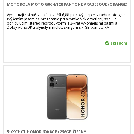
MOTOROLA MOTO G06 4/128 PANTONE ARABESQUE (ORANGE)
Vychutnajte si náš zatiaľ najväčší 6,88-palcový displej z radu moto g so
zvýšeným jasom na prezeranie pri akomkoľvek osvetlení, spolu s
pohlcujúcimi stereo reproduktormi s 2-krát výkonnejšími basmi a
Dolby Atmos® a plynulým multitaskingom s 4 GB pamäte RA
skladom
5109CHCT HONOR 600 8GB+256GB ČIERNY