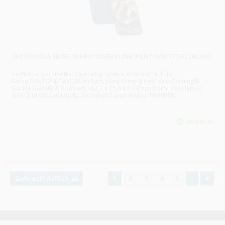
MOTOROLA EDGE 70 PRO 12GB/512GB PANTONE TITAL (BLUE)
Technické parametre: Operačný systém Android 16 Telo:
Farba:PANTONE Tital (Blue) Rám: plast Predná časť: sklo Corning®
Gorilla Glass® 7i Rozmery 162,7 x 75,6 x 7,19 mm Porty: Port typu C
(USB 2.0) Ochrana vody: Ochrana15 pod vodou IP69/IP68;
skladom
Zobraziť ďalších 20
1
2
3
4
5