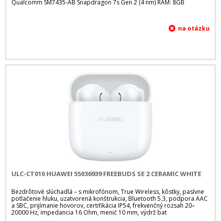
Qualcomm SM7435-AB Snapdragon 7s Gen 2 (4 nm) RAM: 8GB
ULC-CT010 HUAWEI 55036939 FREEBUDS SE 2 CERAMIC WHITE
Bezdrôtové slúchadlá – s mikrofónom, True Wireless, kôstky, pasívne
potlačenie hluku, uzatvorená konštrukcia, Bluetooth 5.3, podpora AAC
a SBC, prijímanie hovorov, certifikácia IP54, frekvenčný rozsah 20–
20000 Hz, impedancia 16 Ohm, menič 10 mm, výdrž bat