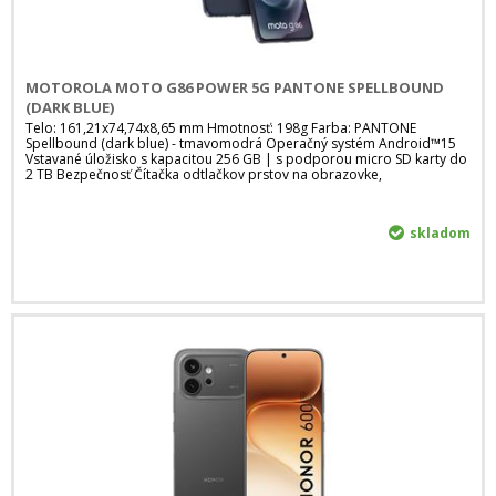
MOTOROLA MOTO G86 POWER 5G PANTONE SPELLBOUND
(DARK BLUE)
Telo: 161,21x74,74x8,65 mm Hmotnosť: 198g Farba: PANTONE
Spellbound (dark blue) - tmavomodrá Operačný systém Android™15
Vstavané úložisko s kapacitou 256 GB | s podporou micro SD karty do
2 TB Bezpečnosť Čítačka odtlačkov prstov na obrazovke,
skladom