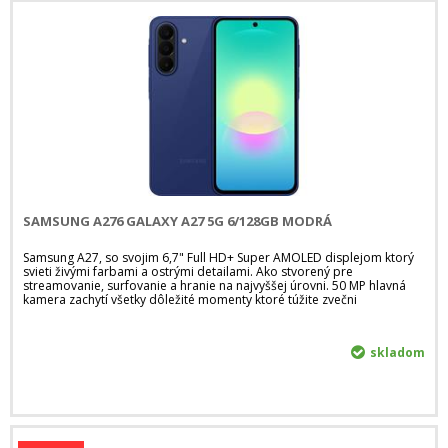
SAMSUNG A276 GALAXY A27 5G 6/128GB MODRÁ
Samsung A27, so svojim 6,7" Full HD+ Super AMOLED displejom ktorý
svieti živými farbami a ostrými detailami. Ako stvorený pre
streamovanie, surfovanie a hranie na najvyššej úrovni. 50 MP hlavná
kamera zachytí všetky dôležité momenty ktoré túžite zvečni
skladom