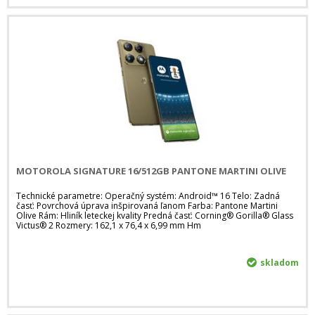
MOTOROLA SIGNATURE 16/512GB PANTONE MARTINI OLIVE
Technické parametre: Operačný systém: Android™ 16 Telo: Zadná
časť: Povrchová úprava inšpirovaná ľanom Farba: Pantone Martini
Olive Rám: Hliník leteckej kvality Predná časť: Corning® Gorilla® Glass
Victus® 2 Rozmery: 162,1 x 76,4 x 6,99 mm Hm
skladom