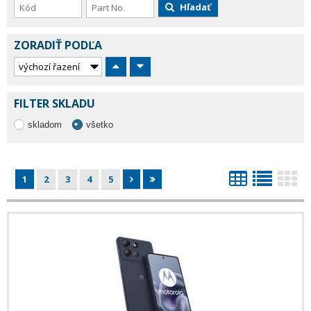
Hľadať
ZORADIŤ PODĽA
FILTER SKLADU
skladom
všetko
1
2
3
4
5