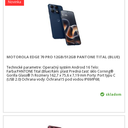
Novinka
MOTOROLA EDGE 70 PRO 12GB/512GB PANTONE TITAL (BLUE)
Technické parametre: Operačný systém Android 16 Telo:
Farba:PANTONE Tital (Blue) Rám: plast Predná časť: sklo Corning®
Gorilla Glass® 7i Rozmery 162,7 x 75,6 x 7,19 mm Porty: Port typu C
(USB 2.0) Ochrana vody: Ochrana15 pod vodou IP69/IP68;
skladom