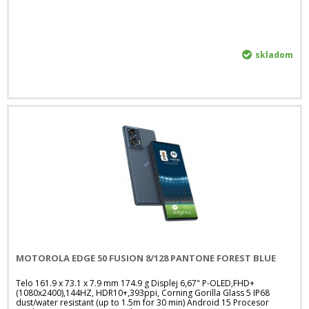
skladom
MOTOROLA EDGE 50 FUSION 8/128 PANTONE FOREST BLUE
Telo 161.9 x 73.1 x 7.9 mm 174.9 g Displej 6,67" P-OLED,FHD+
(1080x2400),144HZ, HDR10+,393ppi, Corning Gorilla Glass 5 IP68
dust/water resistant (up to 1.5m for 30 min) Android 15 Procesor