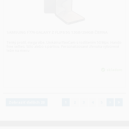
SAMSUNG F776 GALAXY Z FLIP8 5G 12GB/256GB ČIERNA
Tenký profil, mega vibe. Unikátna FlexCam s rozlíšením 50 Mpx. Hands-
free selfies. Sólo alebo s partiou. Personalizované zhrnutia vytvorené
tebe na mieru
skladom
Zobraziť ďalších 20
1
2
3
4
5