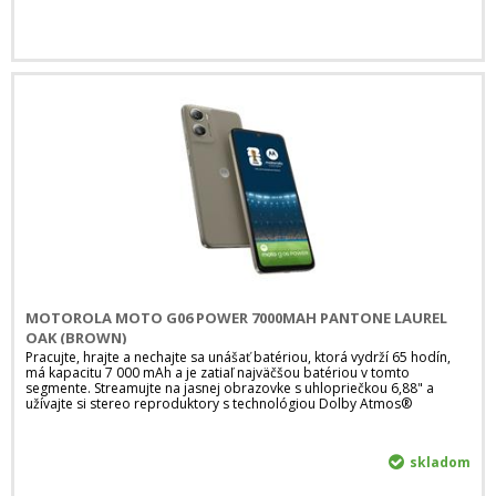
MOTOROLA MOTO G06 POWER 7000MAH PANTONE LAUREL
OAK (BROWN)
Pracujte, hrajte a nechajte sa unášať batériou, ktorá vydrží 65 hodín,
má kapacitu 7 000 mAh a je zatiaľ najväčšou batériou v tomto
segmente. Streamujte na jasnej obrazovke s uhlopriečkou 6,88" a
užívajte si stereo reproduktory s technológiou Dolby Atmos®
skladom