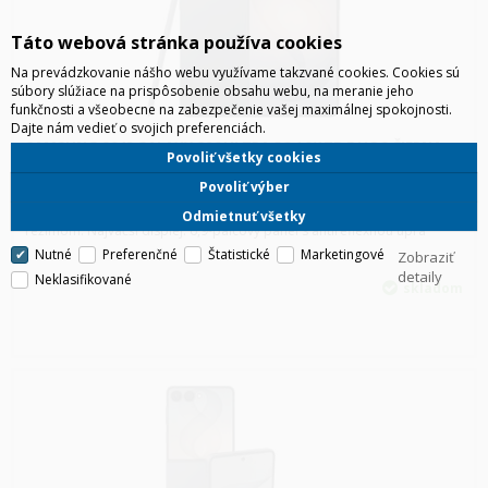
Táto webová stránka používa cookies
Na prevádzkovanie nášho webu využívame takzvané cookies. Cookies sú
súbory slúžiace na prispôsobenie obsahu webu, na meranie jeho
funkčnosti a všeobecne na zabezpečenie vašej maximálnej spokojnosti.
Dajte nám vedieť o svojich preferenciách.
SAMSUNG S948 GALAXY S26 ULTRA 5G 16/1TB DUOS ČIERNA
Povoliť všetky cookies
Najlepší procesor: Exkluzívne Snapdragon 8 Elite Gen 5 pre
Povoliť výber
nekompromisný výkon a efektivitu. Špičkové fotoaparáty: 200 Mpx
hlavný senzor a nový 50 Mpx ultraširoký objektív s lepším nočným
Odmietnuť všetky
režimom. Najväčší displej: 6,9-palcový panel s antireflexnou úpra
Nutné
Preferenčné
Štatistické
Marketingové
Zobraziť
detaily
Neklasifikované
skladom