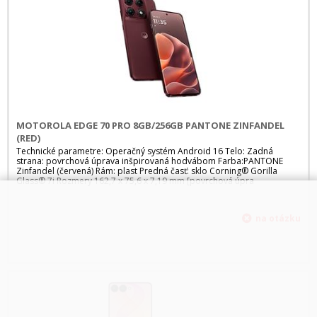
MOTOROLA EDGE 70 PRO 8GB/256GB PANTONE ZINFANDEL
(RED)
Technické parametre: Operačný systém Android 16 Telo: Zadná
strana: povrchová úprava inšpirovaná hodvábom Farba:PANTONE
Zinfandel (červená) Rám: plast Predná časť: sklo Corning® Gorilla
Glass® 7i Rozmery 162,7 x 75,6 x 7,19 mm [povrchová úpra