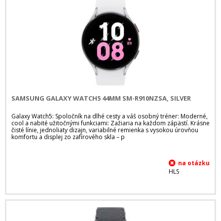
SAMSUNG GALAXY WATCH5 44MM SM-R910NZSA, SILVER
Galaxy Watch5: Spoločník na dlhé cesty a váš osobný tréner: Moderné,
cool a nabité užitočnými funkciami: Zažiaria na každom zápästí. Krásne
čisté línie, jednoliaty dizajn, variabilné remienka s vysokou úrovňou
komfortu a displej zo zafírového skla – p
HLS