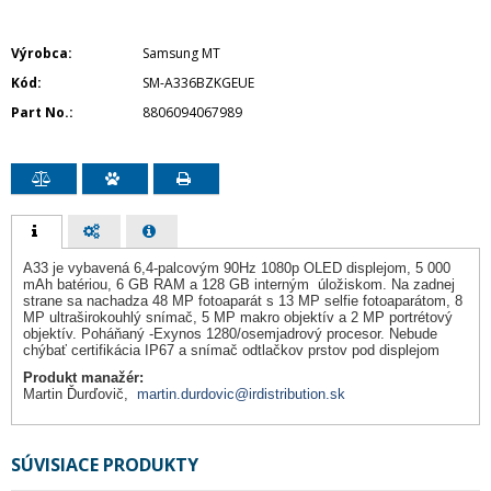
Výrobca
Samsung MT
Kód
SM-A336BZKGEUE
Part No.
8806094067989
A33 je vybavená 6,4-palcovým 90Hz 1080p OLED displejom, 5 000
mAh batériou, 6 GB RAM a 128 GB interným úložiskom. Na zadnej
strane sa nachadza 48 MP fotoaparát s 13 MP selfie fotoaparátom, 8
MP ultraširokouhlý snímač, 5 MP makro objektív a 2 MP portrétový
objektív. Poháňaný -Exynos 1280/osemjadrový procesor. Nebude
chýbať certifikácia IP67 a snímač odtlačkov prstov pod displejom
Produkt manažér:
Martin Ďurďovič,
martin.durdovic@irdistribution.sk
SÚVISIACE PRODUKTY