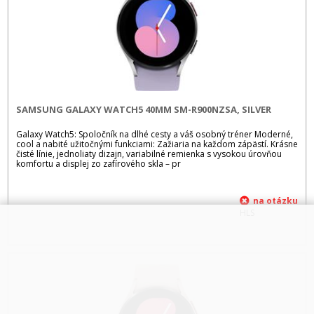
SAMSUNG GALAXY WATCH5 40MM SM-R900NZSA, SILVER
Galaxy Watch5: Spoločník na dlhé cesty a váš osobný tréner Moderné,
cool a nabité užitočnými funkciami: Zažiaria na každom zápästí. Krásne
čisté línie, jednoliaty dizajn, variabilné remienka s vysokou úrovňou
komfortu a displej zo zafírového skla – pr
HLS