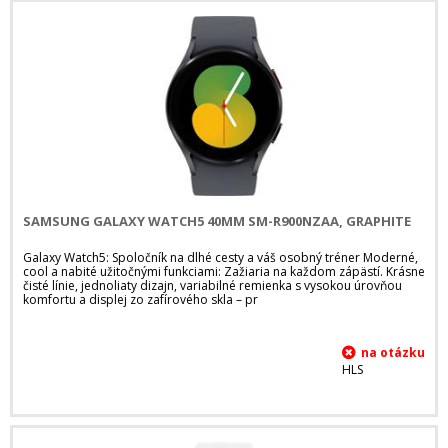
SAMSUNG GALAXY WATCH5 40MM SM-R900NZAA, GRAPHITE
Galaxy Watch5: Spoločník na dlhé cesty a váš osobný tréner Moderné,
cool a nabité užitočnými funkciami: Zažiaria na každom zápästí. Krásne
čisté línie, jednoliaty dizajn, variabilné remienka s vysokou úrovňou
komfortu a displej zo zafírového skla – pr
HLS