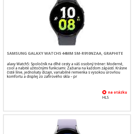
SAMSUNG GALAXY WATCH5 44MM SM-R910NZAA, GRAPHITE
alaxy Watch5: Spoločník na dlhé cesty a váš osobný tréner: Moderné,
cool a nabité užitočnými funkciami: Zažiaria na každom zápästí. Krásne
čisté línie, jednoliaty dizajn, variabilné remienka s vysokou úrovňou
komfortu a displej zo zafírového skla – pr
HLS