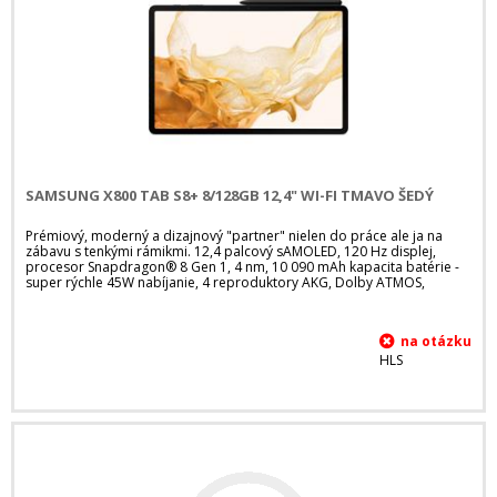
SAMSUNG X800 TAB S8+ 8/128GB 12,4" WI-FI TMAVO ŠEDÝ
Prémiový, moderný a dizajnový "partner" nielen do práce ale ja na
zábavu s tenkými rámikmi. 12,4 palcový sAMOLED, 120 Hz displej,
procesor Snapdragon® 8 Gen 1, 4 nm, 10 090 mAh kapacita batérie -
super rýchle 45W nabíjanie, 4 reproduktory AKG, Dolby ATMOS,
HLS