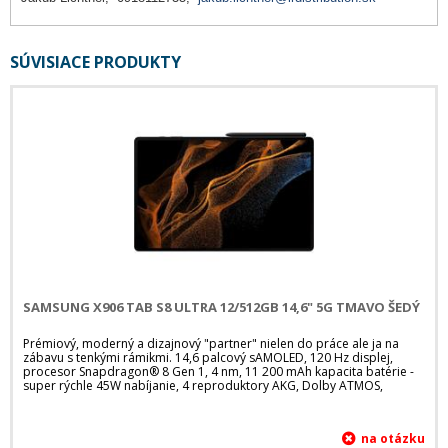
SÚVISIACE PRODUKTY
SAMSUNG X906 TAB S8 ULTRA 12/512GB 14,6" 5G TMAVO ŠEDÝ
Prémiový, moderný a dizajnový "partner" nielen do práce ale ja na
zábavu s tenkými rámikmi. 14,6 palcový sAMOLED, 120 Hz displej,
procesor Snapdragon® 8 Gen 1, 4 nm, 11 200 mAh kapacita batérie -
super rýchle 45W nabíjanie, 4 reproduktory AKG, Dolby ATMOS,