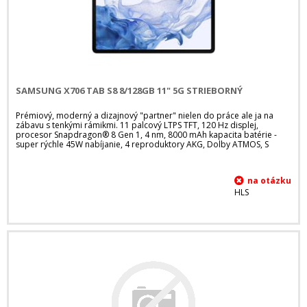
SAMSUNG X706 TAB S8 8/128GB 11" 5G STRIEBORNÝ
Prémiový, moderný a dizajnový "partner" nielen do práce ale ja na
zábavu s tenkými rámikmi. 11 palcový LTPS TFT, 120 Hz displej,
procesor Snapdragon® 8 Gen 1, 4 nm, 8000 mAh kapacita batérie -
super rýchle 45W nabíjanie, 4 reproduktory AKG, Dolby ATMOS, S
HLS