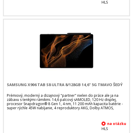
HLS
SAMSUNG X906 TAB S8 ULTRA 8/128GB 14,6" 5G TMAVO ŠEDÝ
Prémiový, moderný a dizajnový "partner" nielen do práce ale ja na
zábavu s tenkými rámikmi. 14,6 palcový sAMOLED, 120 Hz displej,
procesor Snapdragon® 8 Gen 1, 4 nm, 11 200 mAh kapacita batérie -
super rýchle 45W nabíjanie, 4 reproduktory AKG, Dolby ATMOS,
HLS