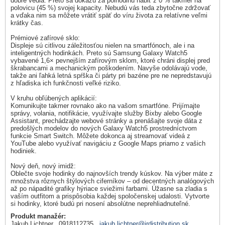
dobre vedia. Preto sa dokážu za polhodinu nabiť z 0 % takmer na
polovicu (45 %) svojej kapacity. Nebudú vás teda zbytočne zdržovať
a vďaka nim sa môžete vrátiť späť do víru života za relatívne veľmi
krátky čas.
Prémiové zafírové sklo:
Displeje sú citlivou záležitosťou nielen na smartfónoch, ale i na
inteligentných hodinkách. Preto sú Samsung Galaxy Watch5
vybavené 1,6× pevnejším zafírovým sklom, ktoré chráni displej pred
škrabancami a mechanickým poškodením. Navyše odolávajú vode,
takže ani ľahká letná spŕška či párty pri bazéne pre ne nepredstavujú
z hľadiska ich funkčnosti veľké riziko.
V kruhu obľúbených aplikácií:
Komunikujte takmer rovnako ako na vašom smartfóne. Prijímajte
správy, volania, notifikácie, využívajte služby Bixby alebo Google
Assistant, prechádzajte webové stránky a prenášajte svoje dáta z
predošlých modelov do nových Galaxy Watch5 prostredníctvom
funkcie Smart Switch. Môžete dokonca aj streamovať videá z
YouTube alebo využívať navigáciu z Google Maps priamo z vašich
hodiniek.
Nový deň, nový imidž:
Oblečte svoje hodinky do najnovších trendy kúskov. Na výber máte z
množstva rôznych štýlových ciferníkov – od decentných analógových
až po nápadité grafiky hýriace sviežimi farbami. Úžasne sa zladia s
vaším outfitom a prispôsobia každej spoločenskej udalosti. Vytvorte
si hodinky, ktoré budú pri nosení absolútne neprehliadnuteľné.
Produkt manažér:
Jakub Lichtner, 0918112735,
jakub.lichtner@irdistribution.sk