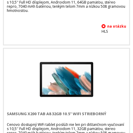
s 10,5'' Full HD displejom, Androidom 11, 64GB pamäťou, stereo
repro, 7040 mAh batériou, tenkým telom 7mm a nízkou 508 gramovou
hmotnosťou.
HLS
SAMSUNG X200 TAB A8 32GB 10.5" WIFI STRIEBORNÝ
Cenovo dostupný WiFi tablet poslúži nie len pri dištančnom vyučovaní
s 10,5'' Full HD displejom, Androidom 11, 32GB pamäťou, stereo
repro, 7040 mAh batériou, tenkým telom 7mm a nízkou 508 gramovou