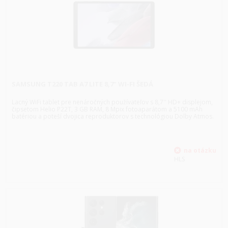
SAMSUNG T220 TAB A7 LITE 8,7" WI-FI ŠEDÁ
Lacný WiFi tablet pre nenáročných používateľov s 8,7'' HD+ displejom,
čipsetom Helio P22T, 3 GB RAM, 8 Mpix fotoaparátom a 5100 mAh
batériou a poteší dvojica reproduktorov s technológiou Dolby Atmos.
HLS