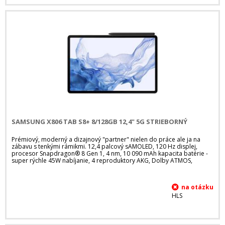
SAMSUNG X806 TAB S8+ 8/128GB 12,4" 5G STRIEBORNÝ
Prémiový, moderný a dizajnový "partner" nielen do práce ale ja na
zábavu s tenkými rámikmi. 12,4 palcový sAMOLED, 120 Hz displej,
procesor Snapdragon® 8 Gen 1, 4 nm, 10 090 mAh kapacita batérie -
super rýchle 45W nabíjanie, 4 reproduktory AKG, Dolby ATMOS,
HLS