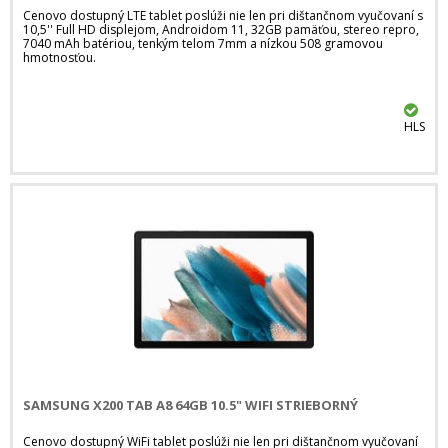
Cenovo dostupný LTE tablet poslúži nie len pri dištančnom vyučovaní s
10,5'' Full HD displejom, Androidom 11, 32GB pamäťou, stereo repro,
7040 mAh batériou, tenkým telom 7mm a nízkou 508 gramovou
hmotnosťou.
HLS
SAMSUNG X200 TAB A8 64GB 10.5" WIFI STRIEBORNÝ
Cenovo dostupný WiFi tablet poslúži nie len pri dištančnom vyučovaní