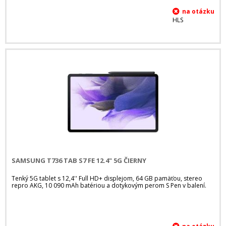
HLS
SAMSUNG T736 TAB S7 FE 12.4" 5G ČIERNY
Tenký 5G tablet s 12,4'' Full HD+ displejom, 64 GB pamäťou, stereo
repro AKG, 10 090 mAh batériou a dotykovým perom S Pen v balení.