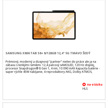
SAMSUNG X806 TAB S8+ 8/128GB 12,4" 5G TMAVO ŠEDÝ
Prémiový, moderný a dizajnový "partner" nielen do práce ale ja na
zábavu s tenkými rámikmi. 12,4 palcový sAMOLED, 120 Hz displej,
procesor Snapdragon® 8 Gen 1, 4 nm, 10 090 mAh kapacita batérie -
super rýchle 45W nabíjanie, 4 reproduktory AKG, Dolby ATMOS,
HLS