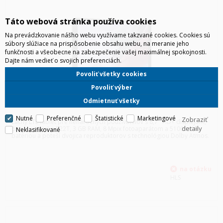
Táto webová stránka používa cookies
Na prevádzkovanie nášho webu využívame takzvané cookies. Cookies sú
súbory slúžiace na prispôsobenie obsahu webu, na meranie jeho
funkčnosti a všeobecne na zabezpečenie vašej maximálnej spokojnosti.
Dajte nám vedieť o svojich preferenciách.
Povoliť všetky cookies
Povoliť výber
Odmietnuť všetky
SAMSUNG T225 TAB A7 LITE 8,7" LTE ŠEDÁ
Nutné
Preferenčné
Štatistické
Marketingové
Zobraziť
Lacný LTE tablet pre nenáročných používateľov s 8,7'' HD+ displejom,
detaily
čipsetom Helio P22T, 3 GB RAM, 8 Mpix fotoaparátom a 5100 mAh
Neklasifikované
batériou a poteší dvojica reproduktorov s technológiou Dolby Atmos.
HLS