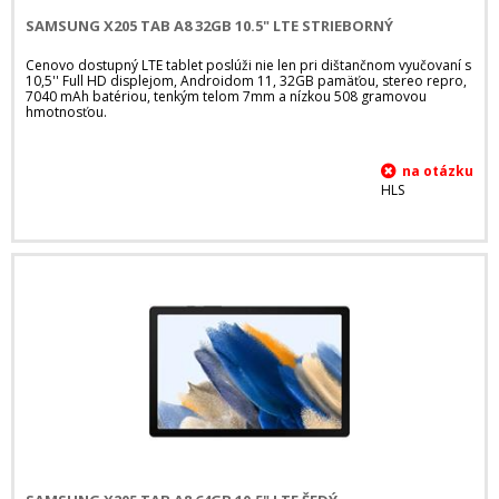
SAMSUNG X205 TAB A8 32GB 10.5" LTE STRIEBORNÝ
Cenovo dostupný LTE tablet poslúži nie len pri dištančnom vyučovaní s
10,5'' Full HD displejom, Androidom 11, 32GB pamäťou, stereo repro,
7040 mAh batériou, tenkým telom 7mm a nízkou 508 gramovou
hmotnosťou.
HLS