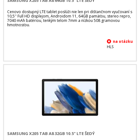
SAMSUNG X205 TAB A8 64GB 10.5" LTE ŠEDÝ
Cenovo dostupný LTE tablet poslúži nie len pri dištančnom vyučovaní s
10,5'' Full HD displejom, Androidom 11, 64GB pamäťou, stereo repro,
7040 mAh batériou, tenkým telom 7mm a nízkou 508 gramovou
hmotnosťou.
HLS
SAMSUNG X205 TAB A8 32GB 10.5" LTE ŠEDÝ