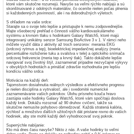
ktoré vám skutočne rozumejú. Navyše sa veľmi rýchlo nabíjajú a sú
skonštruované z odolných materiálov, čo oceníte nielen počas plnenia
si každodenných povinností, ale i na dobrodružných výletoch.
S ohľadom na vaše srdce:
Starajte sa o svoje telo lepšie a pristupujte k nemu zodpovednejšie.
Majte všeobecný prehľad o činnosti vášho kardiovaskulárneho
systému a krvnom tlaku s hodinkami Galaxy Watch5, ktoré majú
integrovaný unikátny senzor Samsung BioActive 3 v 1. V rámci neho
môžete využiť dáta z aktivity až troch senzorov: merania EKG
(srdcový rytmus a tep), bioelektrickej impedančnej analýzy (meria
percentuálne rozloženie tuku a svalstva v tele) a optického snímača
srdcovej frekvencie (meria tep a krvný tlak). Takto dokážete lepšie
navigovať svoj životný štýl, zaznamenať prípadne nezvyčajné výkyvy
v obvyklých hodnotách a prinášať zdravšie rozhodnutia pre lepšiu
kondíciu vášho srdca
Motivácia na každý deň:
Tajomstvom dosiahnutia reálnych výsledkov a efektívneho progresu
je nielen disciplína a vytrvalosť, ale i svedomité numerické
zaznamenávanie vašich pokrokov. Úlohu prísneho kouča hravo
zastúpia vaše hodinky Galaxy Watch5, ktoré vám spočítajú doslova
každý krok. Dokážu rozoznať až 90 druhov cvičení, takže sa
skutočne nemusíte pohybovo obmedzovať. Každá stratená kalória,
rýchlosť a množstvo ďalších užitočných dát pristane rovno do vašich
hodiniek, aby ste mohli každý deň vyhodnocovať svoj pokrok.
Superrýchle nabíjanie:
Kto má dnes času navyše? Nikto z nás. A vaše hodinky to veľmi