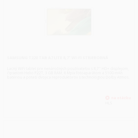
SAMSUNG T220 TAB A7 LITE 8,7" WI-FI STRIEBORNÁ
Lacný WiFi tablet pre nenáročných používateľov s 8,7'' HD+ displejom,
čipsetom Helio P22T, 3 GB RAM, 8 Mpix fotoaparátom a 5100 mAh
batériou a poteší dvojica reproduktorov s technológiou Dolby Atmos.
HLS