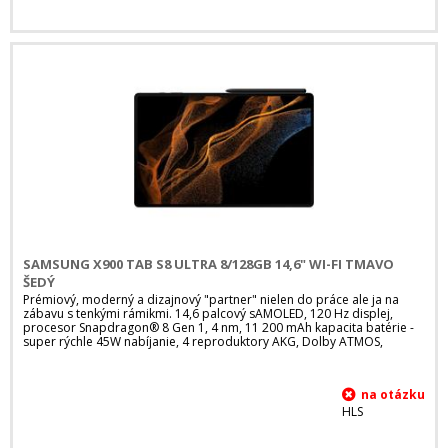
SAMSUNG X900 TAB S8 ULTRA 8/128GB 14,6" WI-FI TMAVO
ŠEDÝ
Prémiový, moderný a dizajnový "partner" nielen do práce ale ja na
zábavu s tenkými rámikmi. 14,6 palcový sAMOLED, 120 Hz displej,
procesor Snapdragon® 8 Gen 1, 4 nm, 11 200 mAh kapacita batérie -
super rýchle 45W nabíjanie, 4 reproduktory AKG, Dolby ATMOS,
HLS