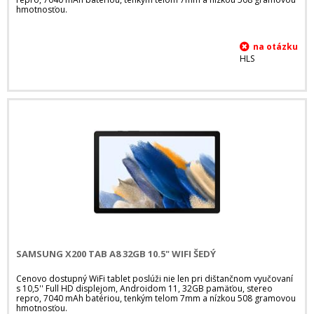
hmotnosťou.
HLS
SAMSUNG X200 TAB A8 32GB 10.5" WIFI ŠEDÝ
Cenovo dostupný WiFi tablet poslúži nie len pri dištančnom vyučovaní
s 10,5'' Full HD displejom, Androidom 11, 32GB pamäťou, stereo
repro, 7040 mAh batériou, tenkým telom 7mm a nízkou 508 gramovou
hmotnosťou.