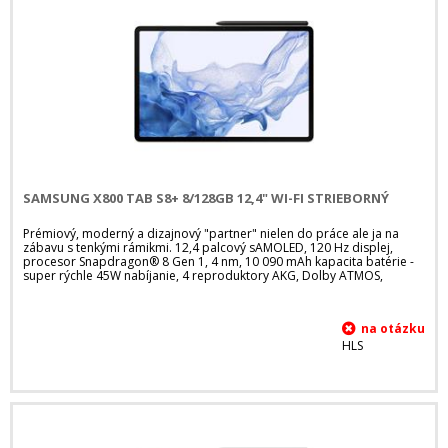
SAMSUNG X800 TAB S8+ 8/128GB 12,4" WI-FI STRIEBORNÝ
Prémiový, moderný a dizajnový "partner" nielen do práce ale ja na
zábavu s tenkými rámikmi. 12,4 palcový sAMOLED, 120 Hz displej,
procesor Snapdragon® 8 Gen 1, 4 nm, 10 090 mAh kapacita batérie -
super rýchle 45W nabíjanie, 4 reproduktory AKG, Dolby ATMOS,
HLS