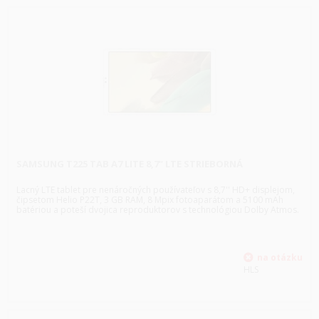
SAMSUNG T225 TAB A7 LITE 8,7" LTE STRIEBORNÁ
Lacný LTE tablet pre nenáročných používateľov s 8,7'' HD+ displejom,
čipsetom Helio P22T, 3 GB RAM, 8 Mpix fotoaparátom a 5100 mAh
batériou a poteší dvojica reproduktorov s technológiou Dolby Atmos.
HLS