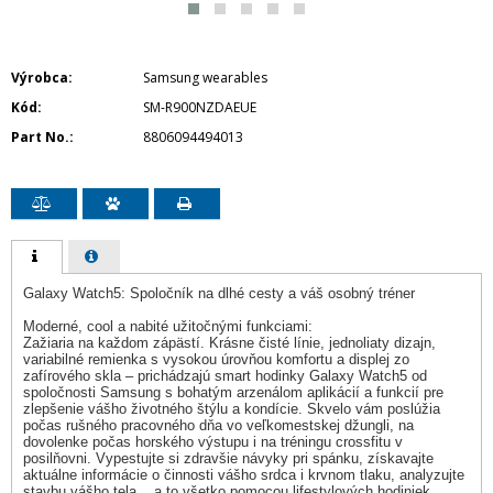
Výrobca
Samsung wearables
Kód
SM-R900NZDAEUE
Part No.
8806094494013
Galaxy Watch5: Spoločník na dlhé cesty a váš osobný tréner
Moderné, cool a nabité užitočnými funkciami:
Zažiaria na každom zápästí. Krásne čisté línie, jednoliaty dizajn,
variabilné remienka s vysokou úrovňou komfortu a displej zo
zafírového skla – prichádzajú smart hodinky Galaxy Watch5 od
spoločnosti Samsung s bohatým arzenálom aplikácií a funkcií pre
zlepšenie vášho životného štýlu a kondície. Skvelo vám poslúžia
počas rušného pracovného dňa vo veľkomestskej džungli, na
dovolenke počas horského výstupu i na tréningu crossfitu v
posilňovni. Vypestujte si zdravšie návyky pri spánku, získavajte
aktuálne informácie o činnosti vášho srdca i krvnom tlaku, analyzujte
stavbu vášho tela... a to všetko pomocou lifestylových hodiniek,