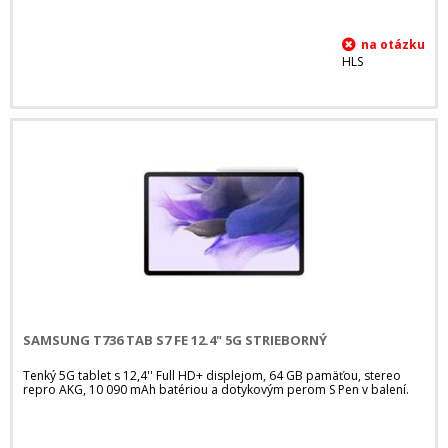
HLS
SAMSUNG T736 TAB S7 FE 12.4" 5G STRIEBORNÝ
Tenký 5G tablet s 12,4'' Full HD+ displejom, 64 GB pamäťou, stereo
repro AKG, 10 090 mAh batériou a dotykovým perom S Pen v balení.