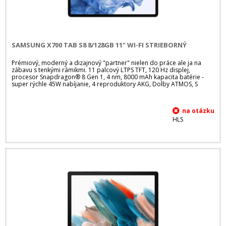
SAMSUNG X700 TAB S8 8/128GB 11" WI-FI STRIEBORNÝ
Prémiový, moderný a dizajnový "partner" nielen do práce ale ja na
zábavu s tenkými rámikmi. 11 palcový LTPS TFT, 120 Hz displej,
procesor Snapdragon® 8 Gen 1, 4 nm, 8000 mAh kapacita batérie -
super rýchle 45W nabíjanie, 4 reproduktory AKG, Dolby ATMOS, S
HLS