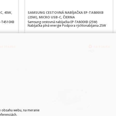
C, 45W,
SAMSUNG CESTOVNÁ NABÍJAČKA EP-TA800XB
(25W), MICRO USB-C, ČIERNA
P-T4510XB
Samsung cestovná nabíjačka EP-TA800XB (25W)
Nabíjačka plná energie Podpora rýchlonabíjania 25W
HLS
ie obsahu webu, na meranie
eferenciách.