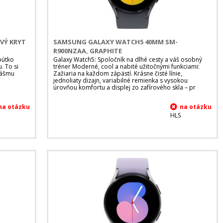
VÝ KRYT
SAMSUNG GALAXY WATCH5 40MM SM-
R900NZAA, GRAPHITE
 pútko
Galaxy Watch5: Spoločník na dlhé cesty a váš osobný
. To si
tréner Moderné, cool a nabité užitočnými funkciami:
vášmu
Zažiaria na každom zápästí. Krásne čisté línie,
jednoliaty dizajn, variabilné remienka s vysokou
úrovňou komfortu a displej zo zafírového skla – pr
HLS