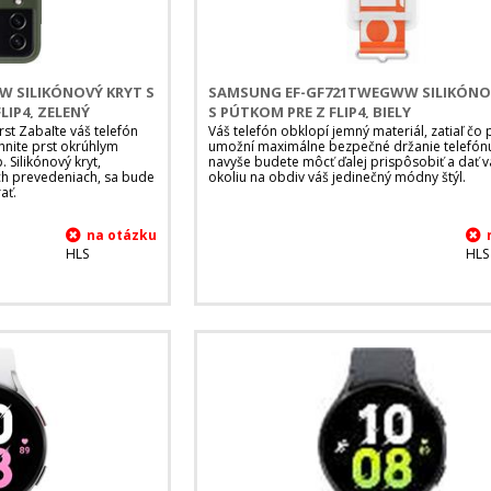
 SILIKÓNOVÝ KRYT S
SAMSUNG EF-GF721TWEGWW SILIKÓNO
LIP4, ZELENÝ
S PÚTKOM PRE Z FLIP4, BIELY
rst Zabaľte váš telefón
Váš telefón obklopí jemný materiál, zatiaľ čo
hnite prst okrúhlym
umožní maximálne bezpečné držanie telefónu
 Silikónový kryt,
navyše budete môcť ďalej prispôsobiť a dať 
ch prevedeniach, sa bude
okoliu na obdiv váš jedinečný módny štýl.
ať.
HLS
HLS