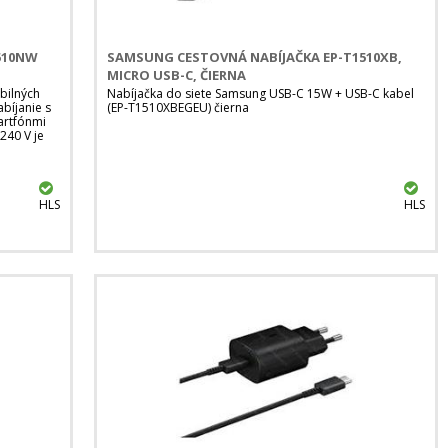
510NW
SAMSUNG CESTOVNÁ NABÍJAČKA EP-T1510XB,
MICRO USB-C, ČIERNA
bilných
Nabíjačka do siete Samsung USB-C 15W + USB-C kabel
bíjanie s
(EP-T1510XBEGEU) čierna
artfónmi
240 V je
HLS
HLS