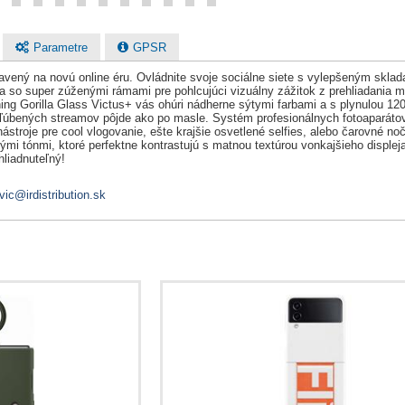
Parametre
GPSR
avený na novú online éru. Ovládnite svoje sociálne siete s vylepšeným skl
 a so super zúženými rámami pre pohlcujúci vizuálny zážitok z prehliadani
ning Gorilla Glass Victus+ vás ohúri nádherne sýtymi farbami a s plynulou 
 obľúbených streamov pôjde ako po masle. Systém profesionálnych fotoaparát
nástroje pre cool vlogovanie, ešte krajšie osvetlené selfies, alebo čarovné 
mi tónmi, ktoré perfektne kontrastujú s matnou textúrou vonkajšieho displeja.
hliadnuteľný!
vic@irdistribution.sk