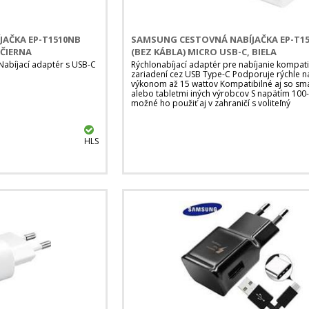
AČKA EP-T1510NB
SAMSUNG CESTOVNÁ NABÍJAČKA EP-T1
 ČIERNA
(BEZ KÁBLA) MICRO USB-C, BIELA
Nabíjací adaptér s USB-C
Rýchlonabíjací adaptér pre nabíjanie kompati
zariadení cez USB Type-C Podporuje rýchle na
výkonom až 15 wattov Kompatibilné aj so sm
alebo tabletmi iných výrobcov S napätím 100-
možné ho použiť aj v zahraničí s voliteľný
HLS