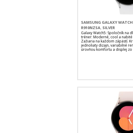
SAMSUNG GALAXY WATCH5
R910NZSA, SILVER
Galaxy Watch5: Spoločník na d
tréner: Moderné, cool a nabité
Zažiaria na každom zápästí. Krá
jednoliaty dizajn, variabilné r
úrovňou komfortu a displej zo 