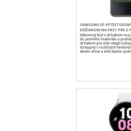
SAMSUNG EF-PF721TGEGWW
DRŽIAKOM NA PRST PRE Z F
Silikonový kryt s držiakom na p
do jemného materiálu a pretia
držiakom pre ešte istejší úchop.
dostupný v rozličných farebný
skvelo držať a ešte lepšie vyzer