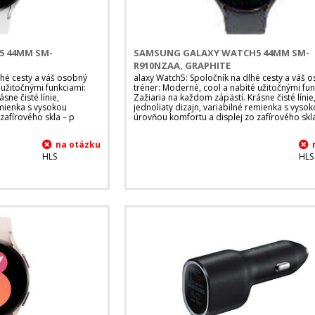
 44MM SM-
SAMSUNG GALAXY WATCH5 44MM SM-
R910NZAA, GRAPHITE
lhé cesty a váš osobný
alaxy Watch5: Spoločník na dlhé cesty a váš 
 užitočnými funkciami:
tréner: Moderné, cool a nabité užitočnými fun
sne čisté línie,
Zažiaria na každom zápästí. Krásne čisté línie
emienka s vysokou
jednoliaty dizajn, variabilné remienka s vyso
zafírového skla – p
úrovňou komfortu a displej zo zafírového skla
HLS
HLS