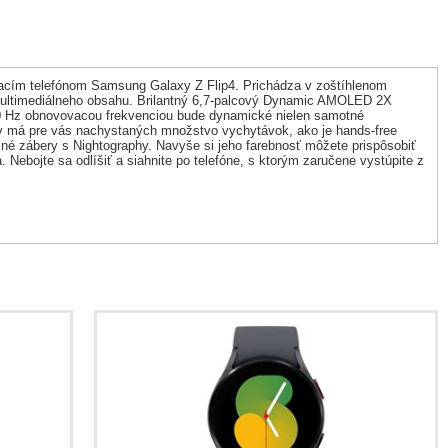
adacím telefónom Samsung Galaxy Z Flip4. Prichádza v zoštíhlenom
a multimediálneho obsahu. Brilantný 6,7-palcový Dynamic AMOLED 2X
120 Hz obnovovacou frekvenciou bude dynamické nielen samotné
ov má pre vás nachystaných množstvo vychytávok, ako je hands-free
nočné zábery s Nightography. Navyše si jeho farebnosť môžete prispôsobiť
 Nebojte sa odlíšiť a siahnite po telefóne, s ktorým zaručene vystúpite z