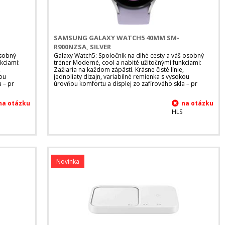
SAMSUNG GALAXY WATCH5 40MM SM-
R900NZSA, SILVER
osobný
Galaxy Watch5: Spoločník na dlhé cesty a váš osobný
kciami:
tréner Moderné, cool a nabité užitočnými funkciami:
,
Zažiaria na každom zápästí. Krásne čisté línie,
kou
jednoliaty dizajn, variabilné remienka s vysokou
 – pr
úrovňou komfortu a displej zo zafírového skla – pr
HLS
Novinka