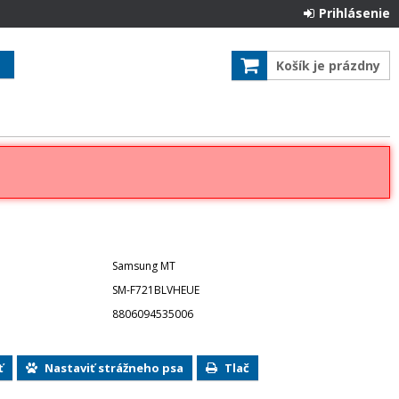
Prihlásenie
Košík je prázdny
Samsung MT
SM-F721BLVHEUE
8806094535006
ť
Nastaviť strážneho psa
Tlač