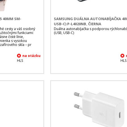
 40MM SM-
SAMSUNG DUÁLNA AUTONABÍJAČKA 40W
USB-C) P-L4020NB, ČIERNA
lhé cesty a váš osobný
Duálna autonabíjačka s podporou rýchlonabí
užitočnými funkciami:
(USB, USB-C)
sne čisté línie,
emienka s vysokou
zafírového skla – pr
HLS
HLS