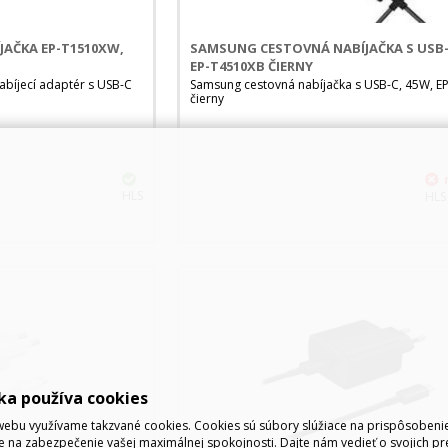
AČKA EP-T1510XW,
SAMSUNG CESTOVNÁ NABÍJAČKA S USB-
EP-T4510XB ČIERNY
bíjecí adaptér s USB-C
Samsung cestovná nabíjačka s USB-C, 45W, E
čierny
HLS
HLS
ka používa cookies
ebu využívame takzvané cookies. Cookies sú súbory slúžiace na prispôsoben
e na zabezpečenie vašej maximálnej spokojnosti. Dajte nám vedieť o svojich pr