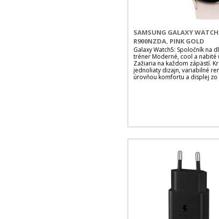
SAMSUNG GALAXY WATCH5
R900NZDA, PINK GOLD
Galaxy Watch5: Spoločník na d
tréner Moderné, cool a nabité 
Zažiaria na každom zápästí. Krá
jednoliaty dizajn, variabilné r
úrovňou komfortu a displej zo 