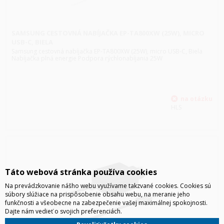
SAMSUNG CESTOVNÁ NABÍJAČKA EP-TA800XW (25W), MICRO
USB-C, BIELA
Samsung cestovná nabíjačka EP-TA800XW (25W), micro USB-C, Biela
Nabíjačka plná energie Podpora rýchlonabíjania 25W
HLS
Táto webová stránka používa cookies
Na prevádzkovanie nášho webu využívame takzvané cookies. Cookies sú
súbory slúžiace na prispôsobenie obsahu webu, na meranie jeho
funkčnosti a všeobecne na zabezpečenie vašej maximálnej spokojnosti.
Dajte nám vedieť o svojich preferenciách.