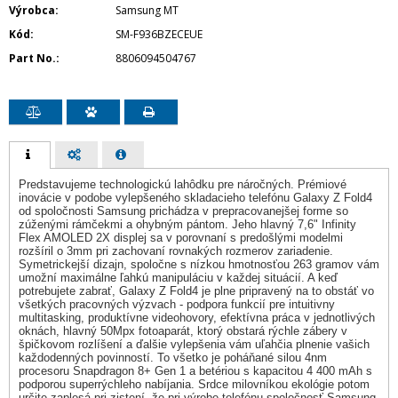
Výrobca
Samsung MT
Kód
SM-F936BZECEUE
Part No.
8806094504767
Predstavujeme technologickú lahôdku pre náročných. Prémiové
inovácie v podobe vylepšeného skladacieho telefónu Galaxy Z Fold4
od spoločnosti Samsung prichádza v prepracovanejšej forme so
zúženými rámčekmi a ohybným pántom. Jeho hlavný 7,6" Infinity
Flex AMOLED 2X displej sa v porovnaní s predošlými modelmi
rozšíril o 3mm pri zachovaní rovnakých rozmerov zariadenie.
Symetrickejší dizajn, spoločne s nízkou hmotnosťou 263 gramov vám
umožní maximálne ľahkú manipuláciu v každej situácií. A keď
potrebujete zabrať, Galaxy Z Fold4 je plne pripravený na to obstáť vo
všetkých pracovných výzvach - podpora funkcií pre intuitivny
multitasking, produktívne videohovory, efektívna práca v jednotlivých
oknách, hlavný 50Mpx fotoaparát, ktorý obstará rýchle zábery v
špičkovom rozlíšení a ďalšie vylepšenia vám uľahčia plnenie vašich
každodenných povinností. To všetko je poháňané silou 4nm
procesoru Snapdragon 8+ Gen 1 a betériou s kapacitou 4 400 mAh s
podporou superrýchleho nabíjania. Srdce milovníkou ekológie potom
určite zaplesá pri zistení. že pri výrobe telefónu spoločnosť Samsung