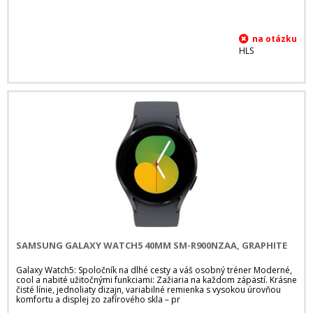
HLS
SAMSUNG GALAXY WATCH5 40MM SM-R900NZAA, GRAPHITE
Galaxy Watch5: Spoločník na dlhé cesty a váš osobný tréner Moderné,
cool a nabité užitočnými funkciami: Zažiaria na každom zápästí. Krásne
čisté línie, jednoliaty dizajn, variabilné remienka s vysokou úrovňou
komfortu a displej zo zafírového skla – pr