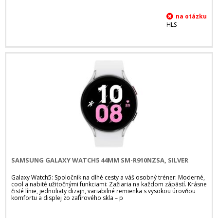
HLS
SAMSUNG GALAXY WATCH5 44MM SM-R910NZSA, SILVER
Galaxy Watch5: Spoločník na dlhé cesty a váš osobný tréner: Moderné,
cool a nabité užitočnými funkciami: Zažiaria na každom zápästí. Krásne
čisté línie, jednoliaty dizajn, variabilné remienka s vysokou úrovňou
komfortu a displej zo zafírového skla – p