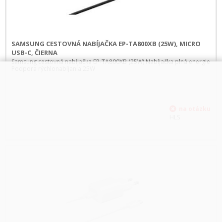
SAMSUNG CESTOVNÁ NABÍJAČKA EP-TA800XB (25W), MICRO
USB-C, ČIERNA
Samsung cestovná nabíjačka EP-TA800XB (25W) Nabíjačka plná energie
Podpora rýchlonabíjania 25W
HLS