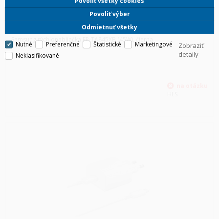
Povoliť všetky cookies
Povoliť výber
SAMSUNG RÝCHLONABÍJAČKA EP-TA845XB (45W), ČIERNA
Odmietnuť všetky
Samsung rýchlonabíjačka EP-TA845XB (45W), čierna
Nutné
Preferenčné
Štatistické
Marketingové
Zobraziť
detaily
Neklasifikované
HLS