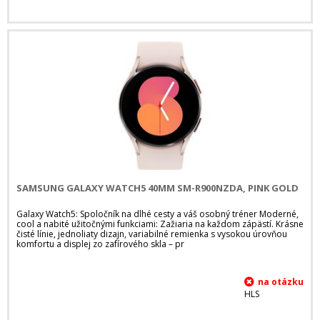
SAMSUNG GALAXY WATCH5 40MM SM-R900NZDA, PINK GOLD
Galaxy Watch5: Spoločník na dlhé cesty a váš osobný tréner Moderné,
cool a nabité užitočnými funkciami: Zažiaria na každom zápästí. Krásne
čisté línie, jednoliaty dizajn, variabilné remienka s vysokou úrovňou
komfortu a displej zo zafírového skla – pr
HLS