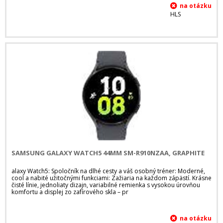
HLS
SAMSUNG GALAXY WATCH5 44MM SM-R910NZAA, GRAPHITE
alaxy Watch5: Spoločník na dlhé cesty a váš osobný tréner: Moderné,
cool a nabité užitočnými funkciami: Zažiaria na každom zápästí. Krásne
čisté línie, jednoliaty dizajn, variabilné remienka s vysokou úrovňou
komfortu a displej zo zafírového skla – pr