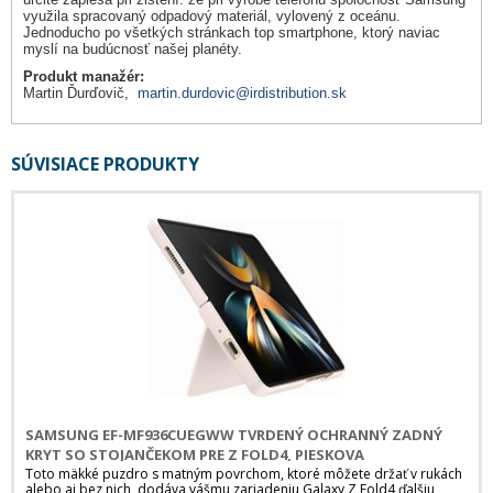
využila spracovaný odpadový materiál, vylovený z oceánu.
Jednoducho po všetkých stránkach top smartphone, ktorý naviac
myslí na budúcnosť našej planéty.
Produkt manažér:
Martin Ďurďovič,
martin.durdovic@irdistribution.sk
SÚVISIACE PRODUKTY
SAMSUNG EF-MF936CUEGWW TVRDENÝ OCHRANNÝ ZADNÝ
KRYT SO STOJANČEKOM PRE Z FOLD4, PIESKOVA
Toto mäkké puzdro s matným povrchom, ktoré môžete držať v rukách
alebo aj bez nich, dodáva vášmu zariadeniu Galaxy Z Fold4 ďalšiu