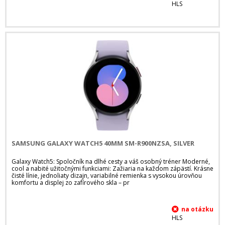
HLS
SAMSUNG GALAXY WATCH5 40MM SM-R900NZSA, SILVER
Galaxy Watch5: Spoločník na dlhé cesty a váš osobný tréner Moderné,
cool a nabité užitočnými funkciami: Zažiaria na každom zápästí. Krásne
čisté línie, jednoliaty dizajn, variabilné remienka s vysokou úrovňou
komfortu a displej zo zafírového skla – pr
HLS