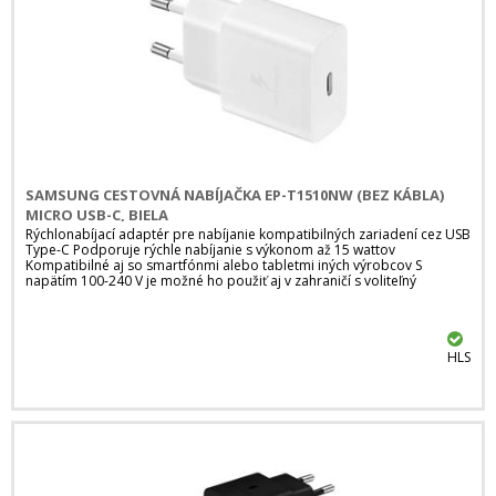
SAMSUNG CESTOVNÁ NABÍJAČKA EP-T1510NW (BEZ KÁBLA)
MICRO USB-C, BIELA
Rýchlonabíjací adaptér pre nabíjanie kompatibilných zariadení cez USB
Type-C Podporuje rýchle nabíjanie s výkonom až 15 wattov
Kompatibilné aj so smartfónmi alebo tabletmi iných výrobcov S
napätím 100-240 V je možné ho použiť aj v zahraničí s voliteľný
HLS