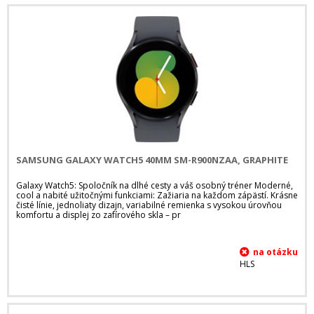
SAMSUNG GALAXY WATCH5 40MM SM-R900NZAA, GRAPHITE
Galaxy Watch5: Spoločník na dlhé cesty a váš osobný tréner Moderné,
cool a nabité užitočnými funkciami: Zažiaria na každom zápästí. Krásne
čisté línie, jednoliaty dizajn, variabilné remienka s vysokou úrovňou
komfortu a displej zo zafírového skla – pr
HLS