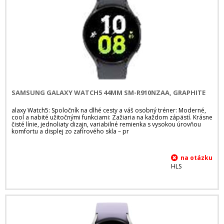
SAMSUNG GALAXY WATCH5 44MM SM-R910NZAA, GRAPHITE
alaxy Watch5: Spoločník na dlhé cesty a váš osobný tréner: Moderné,
cool a nabité užitočnými funkciami: Zažiaria na každom zápästí. Krásne
čisté línie, jednoliaty dizajn, variabilné remienka s vysokou úrovňou
komfortu a displej zo zafírového skla – pr
HLS