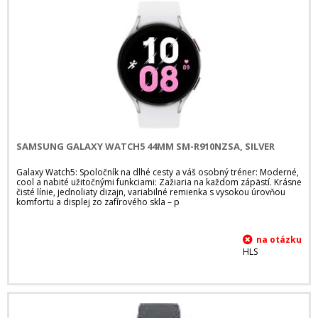
SAMSUNG GALAXY WATCH5 44MM SM-R910NZSA, SILVER
Galaxy Watch5: Spoločník na dlhé cesty a váš osobný tréner: Moderné,
cool a nabité užitočnými funkciami: Zažiaria na každom zápästí. Krásne
čisté línie, jednoliaty dizajn, variabilné remienka s vysokou úrovňou
komfortu a displej zo zafírového skla – p
HLS