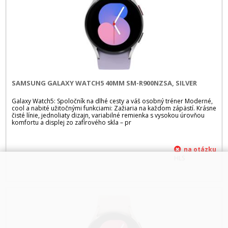
SAMSUNG GALAXY WATCH5 40MM SM-R900NZSA, SILVER
Galaxy Watch5: Spoločník na dlhé cesty a váš osobný tréner Moderné,
cool a nabité užitočnými funkciami: Zažiaria na každom zápästí. Krásne
čisté línie, jednoliaty dizajn, variabilné remienka s vysokou úrovňou
komfortu a displej zo zafírového skla – pr
HLS