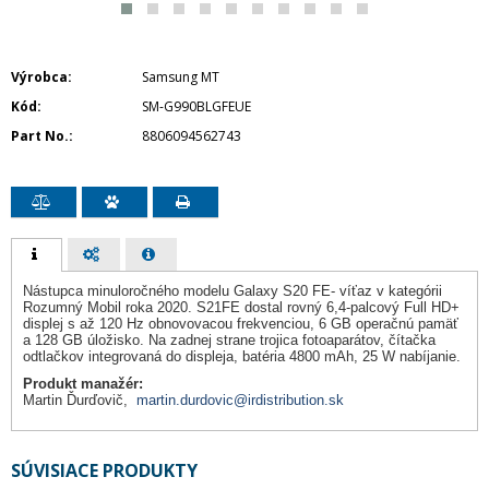
Výrobca
Samsung MT
Kód
SM-G990BLGFEUE
Part No.
8806094562743
Nástupca minuloročného modelu Galaxy S20 FE- víťaz v kategórii
Rozumný Mobil roka 2020. S21FE dostal rovný 6,4-palcový Full HD+
displej s až 120 Hz obnovovacou frekvenciou, 6 GB operačnú pamäť
a 128 GB úložisko. Na zadnej strane trojica fotoaparátov, čítačka
odtlačkov integrovaná do displeja, batéria 4800 mAh, 25 W nabíjanie.
Produkt manažér:
Martin Ďurďovič,
martin.durdovic@irdistribution.sk
SÚVISIACE PRODUKTY