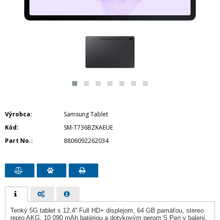
Výrobca
Samsung Tablet
Kód
SM-T736BZKAEUE
Part No.
8806092262034
Tenký 5G tablet s 12,4'' Full HD+ displejom, 64 GB pamäťou, stereo
repro AKG, 10 090 mAh batériou a dotykovým perom S Pen v balení.