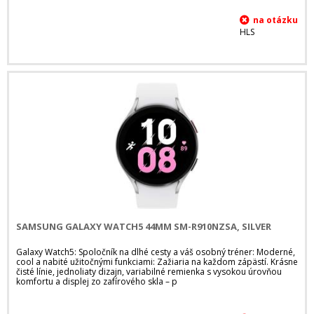
HLS
SAMSUNG GALAXY WATCH5 44MM SM-R910NZSA, SILVER
Galaxy Watch5: Spoločník na dlhé cesty a váš osobný tréner: Moderné,
cool a nabité užitočnými funkciami: Zažiaria na každom zápästí. Krásne
čisté línie, jednoliaty dizajn, variabilné remienka s vysokou úrovňou
komfortu a displej zo zafírového skla – p