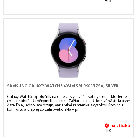
HLS
SAMSUNG GALAXY WATCH5 40MM SM-R900NZSA, SILVER
Galaxy Watch5: Spoločník na dlhé cesty a váš osobný tréner Moderné,
cool a nabité užitočnými funkciami: Zažiaria na každom zápästí. Krásne
čisté línie, jednoliaty dizajn, variabilné remienka s vysokou úrovňou
komfortu a displej zo zafírového skla – pr
HLS