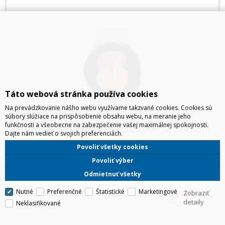
Táto webová stránka používa cookies
Na prevádzkovanie nášho webu využívame takzvané cookies. Cookies sú
súbory slúžiace na prispôsobenie obsahu webu, na meranie jeho
funkčnosti a všeobecne na zabezpečenie vašej maximálnej spokojnosti.
SAMSUNG GALAXY WATCH5 40MM SM-R900NZDA, PINK GOLD
Dajte nám vedieť o svojich preferenciách.
Povoliť všetky cookies
Galaxy Watch5: Spoločník na dlhé cesty a váš osobný tréner Moderné,
cool a nabité užitočnými funkciami: Zažiaria na každom zápästí. Krásne
Povoliť výber
čisté línie, jednoliaty dizajn, variabilné remienka s vysokou úrovňou
komfortu a displej zo zafírového skla – pr
Odmietnuť všetky
Nutné
Preferenčné
Štatistické
Marketingové
Zobraziť
detaily
Neklasifikované
HLS