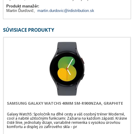
Produkt manažér:
Martin Ďurďovič,
martin.durdovic@irdistribution.sk
SÚVISIACE PRODUKTY
SAMSUNG GALAXY WATCH5 40MM SM-R900NZAA, GRAPHITE
Galaxy Watch5: Spoločník na dlhé cesty a váš osobný tréner Moderné,
cool a nabité užitočnými funkciami: Zažiaria na každom zápästí. Krásne
čisté línie, jednoliaty dizajn, variabilné remienka s vysokou úrovňou
komfortu a displej zo zafírového skla – pr