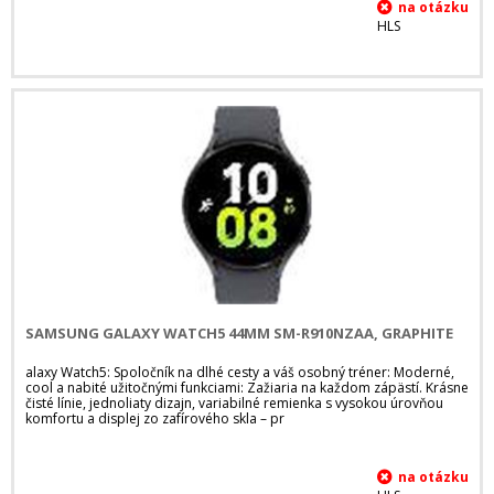
HLS
SAMSUNG GALAXY WATCH5 44MM SM-R910NZAA, GRAPHITE
alaxy Watch5: Spoločník na dlhé cesty a váš osobný tréner: Moderné,
cool a nabité užitočnými funkciami: Zažiaria na každom zápästí. Krásne
čisté línie, jednoliaty dizajn, variabilné remienka s vysokou úrovňou
komfortu a displej zo zafírového skla – pr