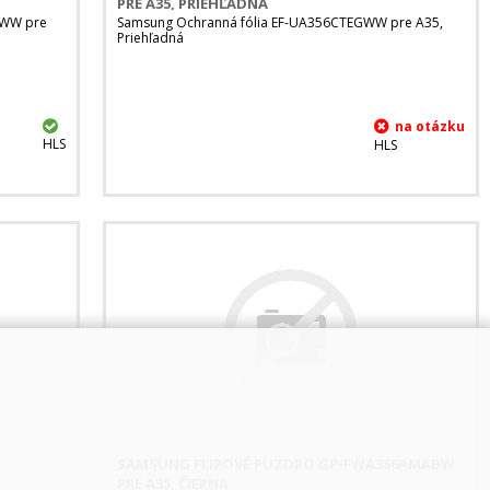
PRE A35, PRIEHĽADNÁ
GWW pre
Samsung Ochranná fólia EF-UA356CTEGWW pre A35,
Priehľadná
HLS
HLS
-
SAMSUNG FLIPOVÉ PUZDRO GP-FWA356AMABW
PRE A35, ČIERNA