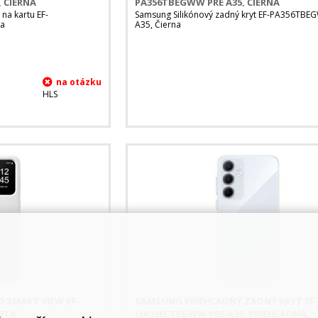
 ČIERNA
PA356TBEGWW PRE A35, ČIERNA
na kartu EF-
Samsung Silikónový zadný kryt EF-PA356TBE
na
A35, Čierna
HLS
 SMART VIEW EF-
SAMSUNG PRIEHĽADNÝ ZADNÝ KRYT EF
IELA
QA356CTEGWW PRE A35, PRIEHĽADNÁ