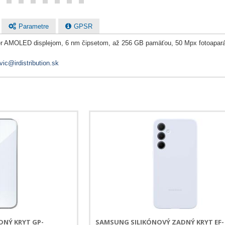
Parametre
GPSR
per AMOLED displejom, 6 nm čipsetom, až 256 GB pamäťou, 50 Mpx fotoapará
vic@irdistribution.sk
NÝ KRYT GP-
SAMSUNG SILIKÓNOVÝ ZADNÝ KRYT EF-