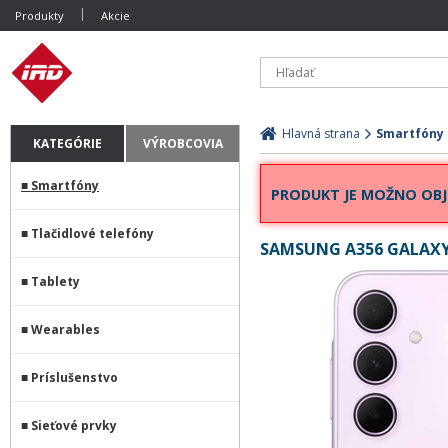
Produkty
Akcie
Hlavná strana
Smartfóny
KATEGÓRIE
VÝROBCOVIA
Smartfóny
PRODUKT JE MOŽNO OBJ
Tlačidlové telefóny
SAMSUNG A356 GALAXY 
Tablety
Wearables
Príslušenstvo
Sieťové prvky