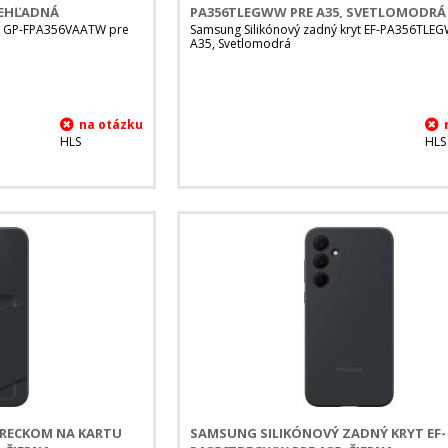
IEHĽADNÁ
PA356TLEGWW PRE A35, SVETLOMODRÁ
yt GP-FPA356VAATW pre
Samsung Silikónový zadný kryt EF-PA356TLE
A35, Svetlomodrá
HLS
HLS
VRECKOM NA KARTU
SAMSUNG SILIKÓNOVÝ ZADNÝ KRYT EF-