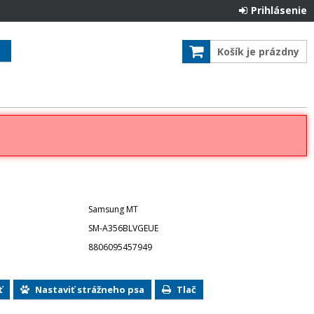
Prihlásenie
Košík je prázdny
Samsung MT
SM-A356BLVGEUE
8806095457949
ť
Nastaviť strážneho psa
Tlač