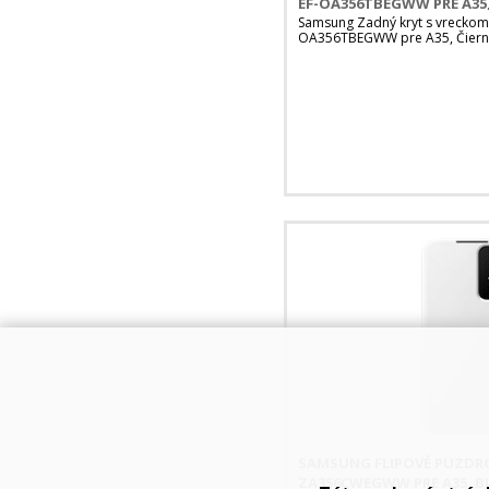
EF-OA356TBEGWW PRE A35,
Samsung Zadný kryt s vreckom 
OA356TBEGWW pre A35, Čier
SAMSUNG FLIPOVÉ PUZDRO
ZA356CWEGWW PRE A35, B