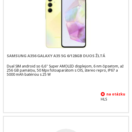
SAMSUNG A356 GALAXY A35 5G 6/128GB DUOS ŽLTÁ
Dual SIM android so 6,6'' Super AMOLED displejom, 6 nm čipsetom, až
256 GB pamäťou, 50 Mpx fotoaparátom s OIS, stereo repro, IP67 a
5000 mAh batériou s 25 W
HLS