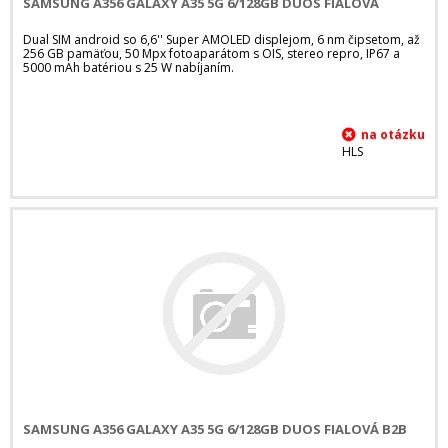
SAMSUNG A356 GALAXY A35 5G 6/128GB DUOS FIALOVÁ
Dual SIM android so 6,6'' Super AMOLED displejom, 6 nm čipsetom, až
256 GB pamäťou, 50 Mpx fotoaparátom s OIS, stereo repro, IP67 a
5000 mAh batériou s 25 W nabíjaním.
HLS
SAMSUNG A356 GALAXY A35 5G 6/128GB DUOS FIALOVÁ B2B