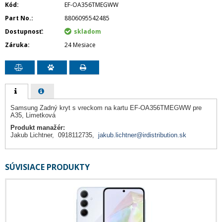
Kód
EF-OA356TMEGWW
Part No.
8806095542485
Dostupnosť
skladom
Záruka
24 Mesiace
Samsung Zadný kryt s vreckom na kartu EF-OA356TMEGWW pre
A35, Limetková
Produkt manažér:
Jakub Lichtner, 0918112735,
jakub.lichtner@irdistribution.sk
SÚVISIACE PRODUKTY