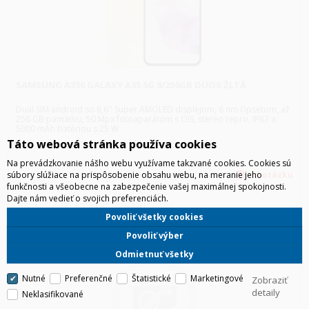
SAMSUNG A356 GALAXY A35 5G 8/256GB DUOS ŽLTÁ
Dual SIM android so 6,6'' Super AMOLED displejom, 6 nm čipsetom, až
256 GB pamäťou, 50 Mpx fotoaparátom s OIS, stereo repro, IP67 a
5000 mAh batériou s 25 W
Táto webová stránka používa cookies
Na prevádzkovanie nášho webu využívame takzvané cookies. Cookies sú
súbory slúžiace na prispôsobenie obsahu webu, na meranie jeho
funkčnosti a všeobecne na zabezpečenie vašej maximálnej spokojnosti.
HLS
Dajte nám vedieť o svojich preferenciách.
Povoliť všetky cookies
Povoliť výber
Odmietnuť všetky
Nutné
Preferenčné
Štatistické
Marketingové
Zobraziť
detaily
Neklasifikované