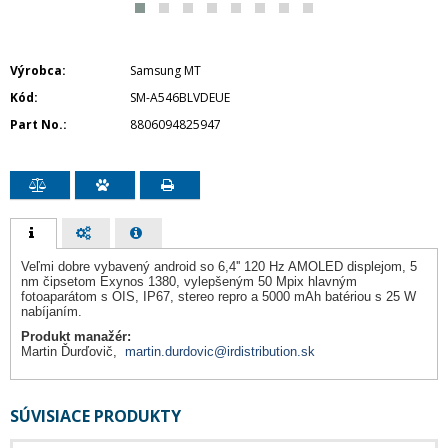
Výrobca
Samsung MT
Kód
SM-A546BLVDEUE
Part No.
8806094825947
Veľmi dobre vybavený android so 6,4'' 120 Hz AMOLED displejom, 5
nm čipsetom Exynos 1380, vylepšeným 50 Mpix hlavným
fotoaparátom s OIS, IP67, stereo repro a 5000 mAh batériou s 25 W
nabíjaním.
Produkt manažér:
Martin Ďurďovič,
martin.durdovic@irdistribution.sk
SÚVISIACE PRODUKTY