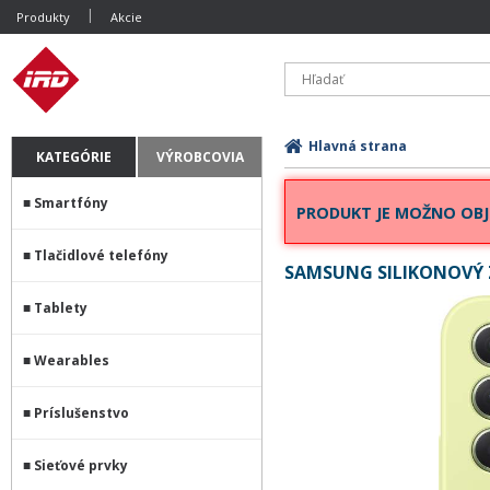
Produkty
Akcie
Hlavná strana
KATEGÓRIE
VÝROBCOVIA
Smartfóny
PRODUKT JE MOŽNO OBJ
Tlačidlové telefóny
SAMSUNG SILIKONOVÝ Z
Tablety
Wearables
Príslušenstvo
Sieťové prvky