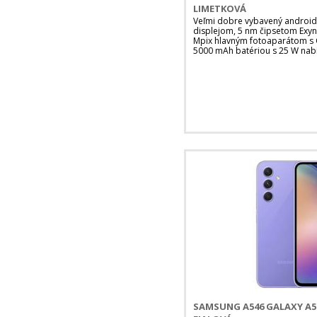
LIMETKOVÁ
Veľmi dobre vybavený android
displejom, 5 nm čipsetom Exy
Mpix hlavným fotoaparátom s O
5000 mAh batériou s 25 W nabí
SAMSUNG A546 GALAXY A5