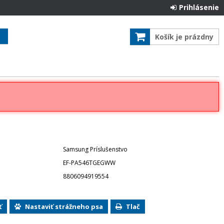
Prihlásenie
Košík je prázdny
Samsung Príslušenstvo
EF-PA546TGEGWW
8806094919554
ť
Nastaviť strážneho psa
Tlač