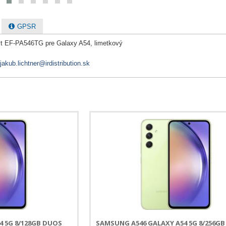
GPSR
yt EF-PA546TG pre Galaxy A54, limetkový
jakub.lichtner@irdistribution.sk
4 5G 8/128GB DUOS
SAMSUNG A546 GALAXY A54 5G 8/256G