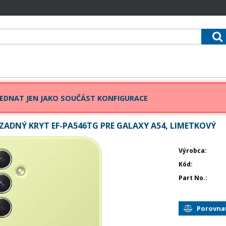
EDNAT JEN JAKO SOUČÁST KONFIGURACE
ADNÝ KRYT EF-PA546TG PRE GALAXY A54, LIMETKOVÝ
Výrobca
Kód
Part No.
Porovna