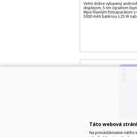
Veľmi dobre vybavený android
displejom, 5 nm čipsetom Exy
Mpix hlavným fotoaparátom s O
5000 mAh batériou s 25 W nabí
Táto webová strán
SAMSUNG SILIKONOVÝ ZAD
PRE GALAXY A54, BLUEBER
Na prevádzkovanie nášho w