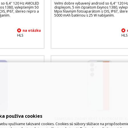
 so 6,4'' 120 Hz AMOLED
Veľmi dobre vybavený android so 6,4'' 120 
nos 1380, vylepšeným 50
displejom, 5 nm čipsetom Exynos 1380, vyle
IS, IP67, stereo repro a
Mpix hlavným fotoaparátom s OIS, IP67, ster
janím.
5000 mAh batériou s 25 W nabíjaním.
HLS
HLS
ka používa cookies
NÝ KRYT EF-PA546TV
SAMSUNG ZADNÝ KRYT S PUTKOM EF-X
RY
PRE GALAXY A54, BIELY
ebu využívame takzvané cookies. Cookies sú súbory slúžiace na prispôsoben