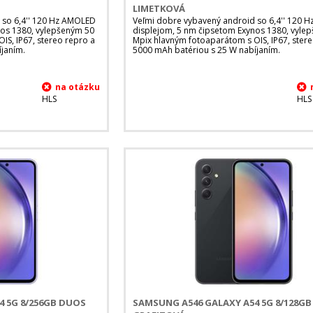
LIMETKOVÁ
 so 6,4'' 120 Hz AMOLED
Veľmi dobre vybavený android so 6,4'' 120 
nos 1380, vylepšeným 50
displejom, 5 nm čipsetom Exynos 1380, vyle
IS, IP67, stereo repro a
Mpix hlavným fotoaparátom s OIS, IP67, ster
janím.
5000 mAh batériou s 25 W nabíjaním.
HLS
HLS
4 5G 8/256GB DUOS
SAMSUNG A546 GALAXY A54 5G 8/128G