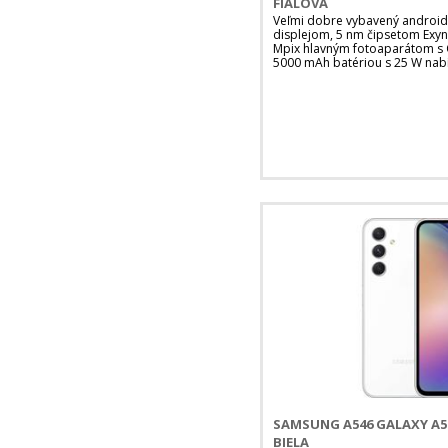
FIALOVÁ
Veľmi dobre vybavený android
displejom, 5 nm čipsetom Exy
Mpix hlavným fotoaparátom s O
5000 mAh batériou s 25 W nabí
SAMSUNG A546 GALAXY A5
BIELA