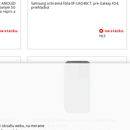
Hz AMOLED
Samsung ochranná fólia EF-UA546CT, pre Galaxy A54,
pšeným 50
priehľadná
eo repro a
HLS
A546CW
SAMSUNG FLIPOVÉ PÚZDRO EF-ZA546CBE PRE
GALAXY A54, ČIERNY
ie obsahu webu, na meranie