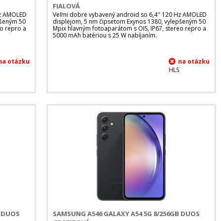
FIALOVÁ
Hz AMOLED
Veľmi dobre vybavený android so 6,4'' 120 Hz AMOLED
pšeným 50
displejom, 5 nm čipsetom Exynos 1380, vylepšeným 50
eo repro a
Mpix hlavným fotoaparátom s OIS, IP67, stereo repro a
5000 mAh batériou s 25 W nabíjaním.
HLS
B DUOS
SAMSUNG A546 GALAXY A54 5G 8/256GB DUOS