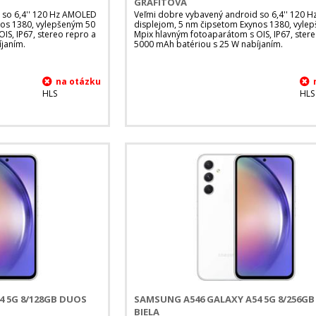
GRAFITOVÁ
 so 6,4'' 120 Hz AMOLED
Veľmi dobre vybavený android so 6,4'' 120 
nos 1380, vylepšeným 50
displejom, 5 nm čipsetom Exynos 1380, vyle
IS, IP67, stereo repro a
Mpix hlavným fotoaparátom s OIS, IP67, ster
janím.
5000 mAh batériou s 25 W nabíjaním.
HLS
HLS
4 5G 8/128GB DUOS
SAMSUNG A546 GALAXY A54 5G 8/256G
BIELA