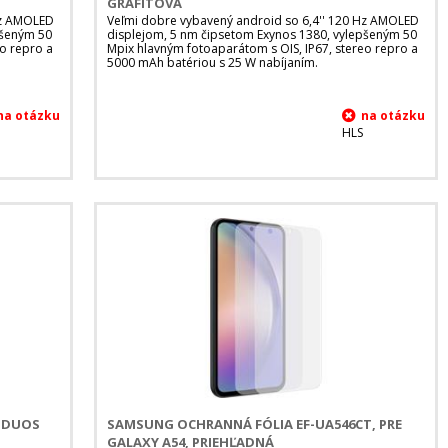
GRAFITOVÁ
Hz AMOLED
Veľmi dobre vybavený android so 6,4'' 120 Hz AMOLED
pšeným 50
displejom, 5 nm čipsetom Exynos 1380, vylepšeným 50
eo repro a
Mpix hlavným fotoaparátom s OIS, IP67, stereo repro a
5000 mAh batériou s 25 W nabíjaním.
HLS
B DUOS
SAMSUNG OCHRANNÁ FÓLIA EF-UA546CT, PRE
GALAXY A54, PRIEHĽADNÁ