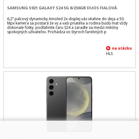
SAMSUNG S921 GALAXY S24 5G 8/256GB DUOS FIALOVÁ
6,2” palcový dynamicky Amoled 2x displej vás vtiahne do deja a 50
Mpx kamera sa postará že vy a vaši priatelia a rodina budú mat vždy
dokonale fotky. podľahnite čaru S24 a zaraďte sa medzi milióny
spokojných užívateľov. Prichádza vo štyroch farebných p
HLS