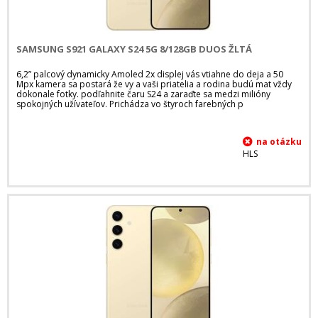
SAMSUNG S921 GALAXY S24 5G 8/128GB DUOS ŽLTÁ
6,2” palcový dynamicky Amoled 2x displej vás vtiahne do deja a 50
Mpx kamera sa postará že vy a vaši priatelia a rodina budú mat vždy
dokonale fotky. podľahnite čaru S24 a zaraďte sa medzi milióny
spokojných užívateľov. Prichádza vo štyroch farebných p
HLS