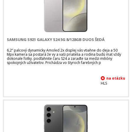
SAMSUNG S921 GALAXY S24 5G 8/128GB DUOS ŠEDÁ
6,2” palcový dynamicky Amoled 2x displej vás vtiahne do deja a 50
Mpx kamera sa postará že vy a vaši priatelia a rodina budú mat vždy
dokonale fotky. podľahnite čaru S24 a zaraďte sa medzi milióny
spokojných užívateľov. Prichádza vo štyroch farebných p
HLS