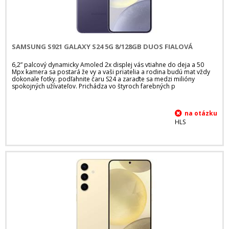
SAMSUNG S921 GALAXY S24 5G 8/128GB DUOS FIALOVÁ
6,2” palcový dynamicky Amoled 2x displej vás vtiahne do deja a 50
Mpx kamera sa postará že vy a vaši priatelia a rodina budú mat vždy
dokonale fotky. podľahnite čaru S24 a zaraďte sa medzi milióny
spokojných užívateľov. Prichádza vo štyroch farebných p
HLS