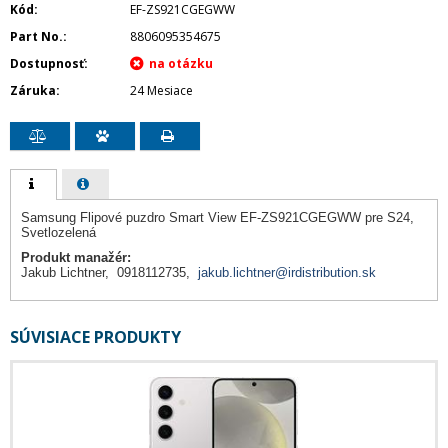
Kód
EF-ZS921CGEGWW
Part No.
8806095354675
Dostupnosť
Záruka
24 Mesiace
Samsung Flipové puzdro Smart View EF-ZS921CGEGWW pre S24,
Svetlozelená
Produkt manažér:
Jakub Lichtner, 0918112735,
jakub.lichtner@irdistribution.sk
SÚVISIACE PRODUKTY