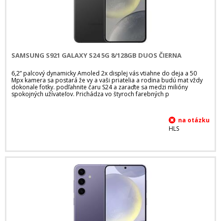
SAMSUNG S921 GALAXY S24 5G 8/128GB DUOS ČIERNA
6,2” palcový dynamicky Amoled 2x displej vás vtiahne do deja a 50
Mpx kamera sa postará že vy a vaši priatelia a rodina budú mat vždy
dokonale fotky. podľahnite čaru S24 a zaraďte sa medzi milióny
spokojných užívateľov. Prichádza vo štyroch farebných p
HLS