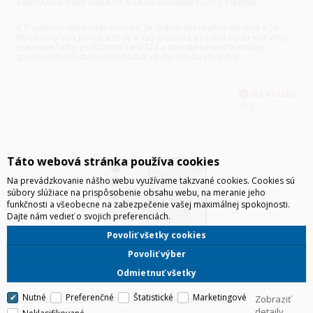
SAMSUNG S921 GALAXY S24 5G 8/256GB DUOS ČIERNA
6,2” palcový dynamicky Amoled 2x displej vás vtiahne do deja a 50
Mpx kamera sa postará že vy a vaši priatelia a rodina budú mat vždy
dokonale fotky. podľahnite čaru S24 a zaraďte sa medzi milióny
spokojných užívateľov. Prichádza vo štyroch farebných p
HLS
Táto webová stránka používa cookies
Na prevádzkovanie nášho webu využívame takzvané cookies. Cookies sú
súbory slúžiace na prispôsobenie obsahu webu, na meranie jeho
funkčnosti a všeobecne na zabezpečenie vašej maximálnej spokojnosti.
Dajte nám vedieť o svojich preferenciách.
Povoliť všetky cookies
Povoliť výber
Odmietnuť všetky
Nutné
Preferenčné
Štatistické
Marketingové
Zobraziť
SAMSUNG S921 GALAXY S24 5G 8/256GB DUOS ŠEDÁ
detaily