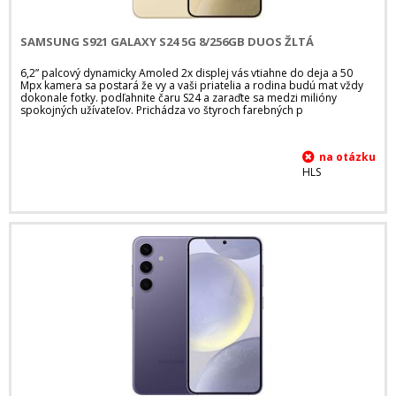
SAMSUNG S921 GALAXY S24 5G 8/256GB DUOS ŽLTÁ
6,2” palcový dynamicky Amoled 2x displej vás vtiahne do deja a 50
Mpx kamera sa postará že vy a vaši priatelia a rodina budú mat vždy
dokonale fotky. podľahnite čaru S24 a zaraďte sa medzi milióny
spokojných užívateľov. Prichádza vo štyroch farebných p
HLS