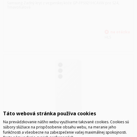
Samsung Zadný kryt z veganskej kože GP-FPS921HCAVW pre S24,
Tmavofialová
HLS
Táto webová stránka používa cookies
Na prevádzkovanie nášho webu využívame takzvané cookies. Cookies sú
SAMSUNG TVRDENÝ ZADNÝ KRYT GP-FPS921SACJW PRE S24,
súbory slúžiace na prispôsobenie obsahu webu, na meranie jeho
SVETLOŠEDÁ
funkčnosti a všeobecne na zabezpečenie vašej maximálnej spokojnosti.
Samsung Tvrdený zadný kryt GP-FPS921SACJW pre S24, Svetlošedá