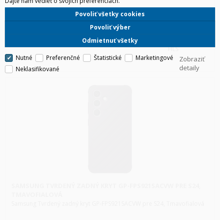
Dajte nám vedieť o svojich preferenciách.
Povoliť všetky cookies
Povoliť výber
Odmietnuť všetky
HLS
Nutné
Preferenčné
Štatistické
Marketingové
Zobraziť
detaily
Neklasifikované
SAMSUNG TVRDENÝ ZADNÝ KRYT GP-FPS921SACVW PRE S24,
TMAVOFIALOVÁ
Samsung Tvrdený zadný kryt GP-FPS921SACVW pre S24, Tmavofialová