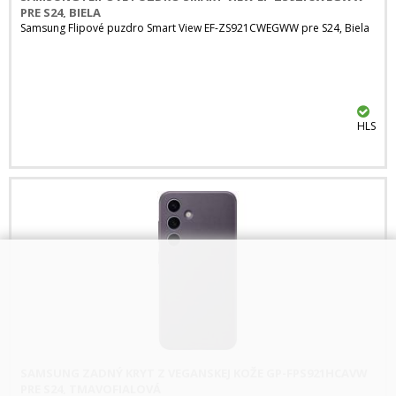
PRE S24, BIELA
Samsung Flipové puzdro Smart View EF-ZS921CWEGWW pre S24, Biela
HLS
SAMSUNG ZADNÝ KRYT Z VEGANSKEJ KOŽE GP-FPS921HCAVW
PRE S24, TMAVOFIALOVÁ