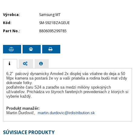
Výrobca
Samsung MT
Kód
SM-S921BZAGEUE
Part No.
8806095299785
6,2” palcový dynamicky Amoled 2x displej vás vtiahne do deja a 50
Mpx kamera sa postará že vy a vaši priatelia a rodina budú mat vždy
dokonale fotky.
podľahnite čaru S24 a zaraďte sa medzi milióny spokojných
užívateľov. Prichádza vo štyroch farebných prevedeniach z ktorých si
vyberie každý.
Produkt manažér:
Martin Ďurďovič,
martin.durdovic@irdistribution.sk
SÚVISIACE PRODUKTY