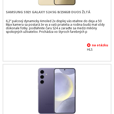
SAMSUNG S921 GALAXY S24 5G 8/256GB DUOS ŽLTÁ
6,2” palcový dynamicky Amoled 2x displej vás vtiahne do deja a 50
Mpx kamera sa postará že vy a vaši priatelia a rodina budú mat vždy
dokonale fotky. podľahnite čaru S24 a zaraďte sa medzi milióny
spokojných užívateľov. Prichádza vo štyroch farebných p
HLS