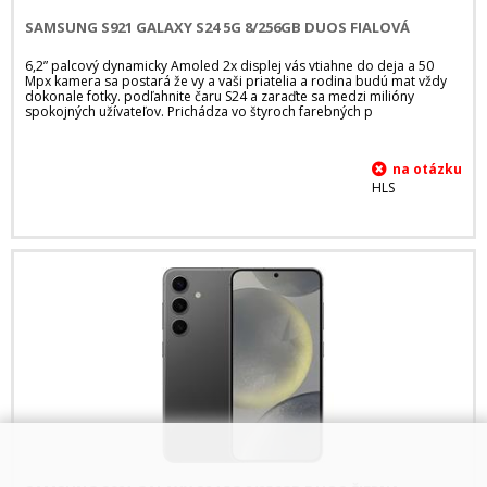
SAMSUNG S921 GALAXY S24 5G 8/256GB DUOS FIALOVÁ
6,2” palcový dynamicky Amoled 2x displej vás vtiahne do deja a 50
Mpx kamera sa postará že vy a vaši priatelia a rodina budú mat vždy
dokonale fotky. podľahnite čaru S24 a zaraďte sa medzi milióny
spokojných užívateľov. Prichádza vo štyroch farebných p
HLS