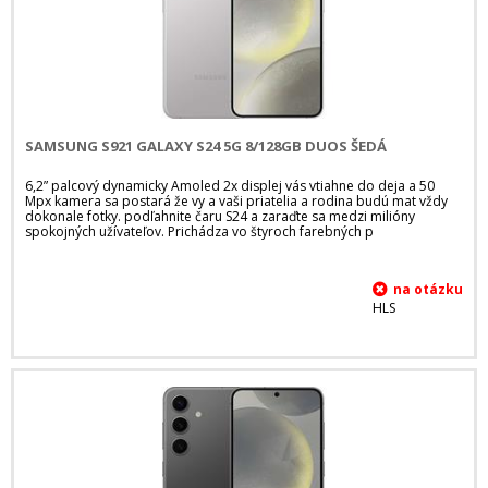
SAMSUNG S921 GALAXY S24 5G 8/128GB DUOS ŠEDÁ
6,2” palcový dynamicky Amoled 2x displej vás vtiahne do deja a 50
Mpx kamera sa postará že vy a vaši priatelia a rodina budú mat vždy
dokonale fotky. podľahnite čaru S24 a zaraďte sa medzi milióny
spokojných užívateľov. Prichádza vo štyroch farebných p
HLS