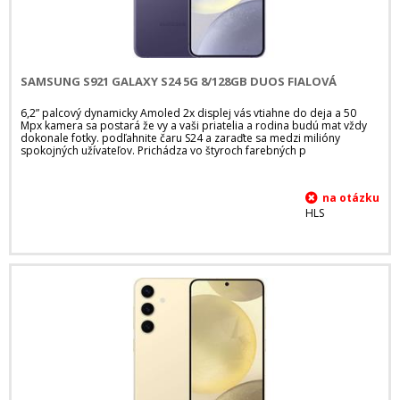
SAMSUNG S921 GALAXY S24 5G 8/128GB DUOS FIALOVÁ
6,2” palcový dynamicky Amoled 2x displej vás vtiahne do deja a 50
Mpx kamera sa postará že vy a vaši priatelia a rodina budú mat vždy
dokonale fotky. podľahnite čaru S24 a zaraďte sa medzi milióny
spokojných užívateľov. Prichádza vo štyroch farebných p
HLS