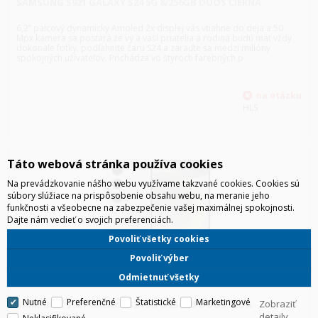
SAMSUNG S921 GALAXY S24 5G 8/256GB DUOS ČIERNA
6,2” palcový dynamicky Amoled 2x displej vás vtiahne do deja a 50
Mpx kamera sa postará že vy a vaši priatelia a rodina budú mat vždy
dokonale fotky. podľahnite čaru S24 a zaraďte sa medzi milióny
spokojných užívateľov. Prichádza vo štyroch farebných p
HLS
Táto webová stránka používa cookies
Na prevádzkovanie nášho webu využívame takzvané cookies. Cookies sú
súbory slúžiace na prispôsobenie obsahu webu, na meranie jeho
funkčnosti a všeobecne na zabezpečenie vašej maximálnej spokojnosti.
Dajte nám vedieť o svojich preferenciách.
Povoliť všetky cookies
Povoliť výber
Odmietnuť všetky
Nutné
Preferenčné
Štatistické
Marketingové
Zobraziť
SAMSUNG S921 GALAXY S24 5G 8/256GB DUOS ŠEDÁ
detaily