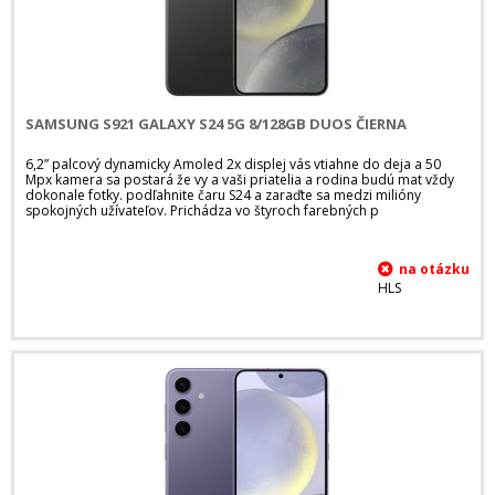
SAMSUNG S921 GALAXY S24 5G 8/128GB DUOS ČIERNA
6,2” palcový dynamicky Amoled 2x displej vás vtiahne do deja a 50
Mpx kamera sa postará že vy a vaši priatelia a rodina budú mat vždy
dokonale fotky. podľahnite čaru S24 a zaraďte sa medzi milióny
spokojných užívateľov. Prichádza vo štyroch farebných p
HLS