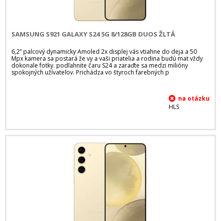
SAMSUNG S921 GALAXY S24 5G 8/128GB DUOS ŽLTÁ
6,2” palcový dynamicky Amoled 2x displej vás vtiahne do deja a 50
Mpx kamera sa postará že vy a vaši priatelia a rodina budú mat vždy
dokonale fotky. podľahnite čaru S24 a zaraďte sa medzi milióny
spokojných užívateľov. Prichádza vo štyroch farebných p
HLS