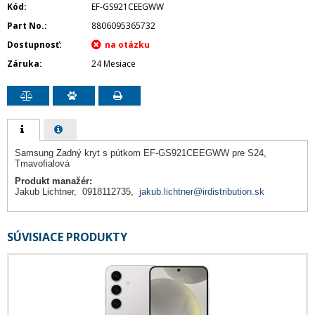
Kód
EF-GS921CEEGWW
Part No.
8806095365732
Dostupnosť
Záruka
24 Mesiace
Samsung Zadný kryt s pútkom EF-GS921CEEGWW pre S24,
Tmavofialová
Produkt manažér:
Jakub Lichtner, 0918112735,
jakub.lichtner@irdistribution.sk
SÚVISIACE PRODUKTY