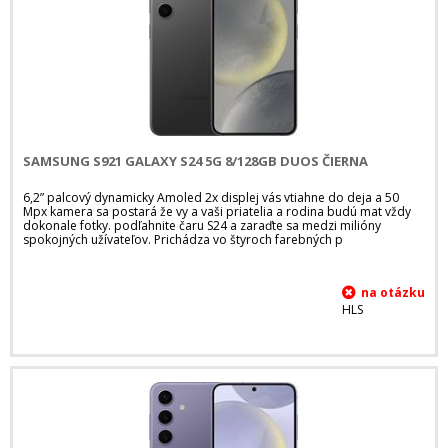
SAMSUNG S921 GALAXY S24 5G 8/128GB DUOS ČIERNA
6,2” palcový dynamicky Amoled 2x displej vás vtiahne do deja a 50
Mpx kamera sa postará že vy a vaši priatelia a rodina budú mat vždy
dokonale fotky. podľahnite čaru S24 a zaraďte sa medzi milióny
spokojných užívateľov. Prichádza vo štyroch farebných p
HLS