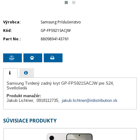
Výrobca
Samsung Príslušenstvo
Kód
GP-FPS921SACJW
Part No.
8809894143761
Samsung Tvrdený zadný kryt GP-FPS921SACJW pre S24,
Svetlošedá
Produkt manažér:
Jakub Lichtner, 0918112735,
jakub.lichtner@irdistribution.sk
SÚVISIACE PRODUKTY