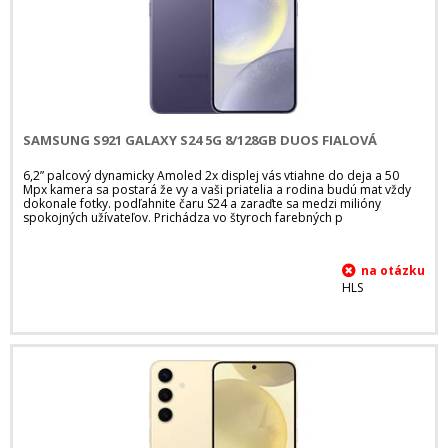
SAMSUNG S921 GALAXY S24 5G 8/128GB DUOS FIALOVÁ
6,2” palcový dynamicky Amoled 2x displej vás vtiahne do deja a 50
Mpx kamera sa postará že vy a vaši priatelia a rodina budú mat vždy
dokonale fotky. podľahnite čaru S24 a zaraďte sa medzi milióny
spokojných užívateľov. Prichádza vo štyroch farebných p
HLS