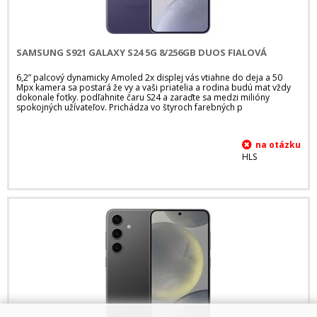
SAMSUNG S921 GALAXY S24 5G 8/256GB DUOS FIALOVÁ
6,2” palcový dynamicky Amoled 2x displej vás vtiahne do deja a 50
Mpx kamera sa postará že vy a vaši priatelia a rodina budú mat vždy
dokonale fotky. podľahnite čaru S24 a zaraďte sa medzi milióny
spokojných užívateľov. Prichádza vo štyroch farebných p
HLS