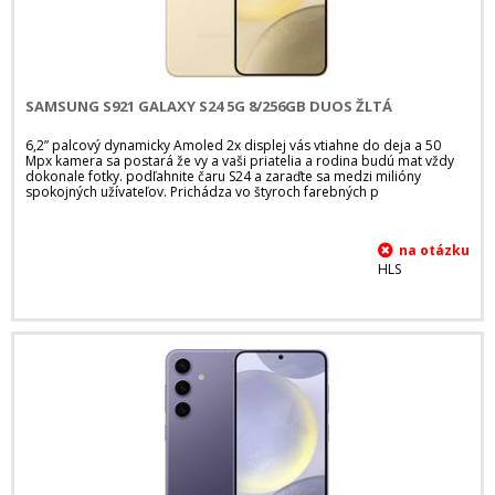
SAMSUNG S921 GALAXY S24 5G 8/256GB DUOS ŽLTÁ
6,2” palcový dynamicky Amoled 2x displej vás vtiahne do deja a 50
Mpx kamera sa postará že vy a vaši priatelia a rodina budú mat vždy
dokonale fotky. podľahnite čaru S24 a zaraďte sa medzi milióny
spokojných užívateľov. Prichádza vo štyroch farebných p
HLS