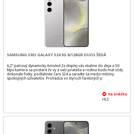
SAMSUNG S921 GALAXY S24 5G 8/128GB DUOS ŠEDÁ
6,2” palcový dynamicky Amoled 2x displej vás vtiahne do deja a 50
Mpx kamera sa postará že vy a vaši priatelia a rodina budú mat vždy
dokonale fotky. podľahnite čaru S24 a zaraďte sa medzi milióny
spokojných užívateľov. Prichádza vo štyroch farebných p
HLS