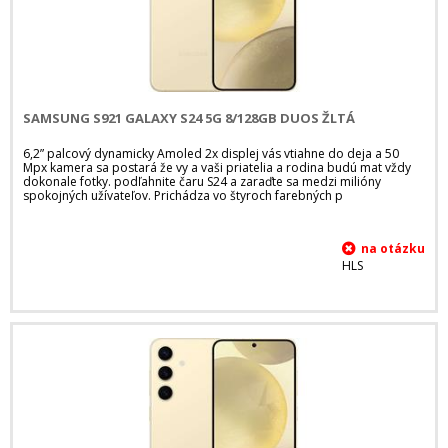
SAMSUNG S921 GALAXY S24 5G 8/128GB DUOS ŽLTÁ
6,2” palcový dynamicky Amoled 2x displej vás vtiahne do deja a 50
Mpx kamera sa postará že vy a vaši priatelia a rodina budú mat vždy
dokonale fotky. podľahnite čaru S24 a zaraďte sa medzi milióny
spokojných užívateľov. Prichádza vo štyroch farebných p
HLS