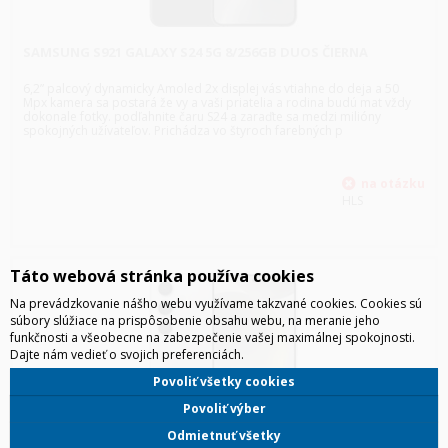
SAMSUNG S921 GALAXY S24 5G 8/256GB DUOS ČIERNA
6,2” palcový dynamicky Amoled 2x displej vás vtiahne do deja a 50
Mpx kamera sa postará že vy a vaši priatelia a rodina budú mat vždy
dokonale fotky. podľahnite čaru S24 a zaraďte sa medzi milióny
spokojných užívateľov. Prichádza vo štyroch farebných p
HLS
Táto webová stránka používa cookies
Na prevádzkovanie nášho webu využívame takzvané cookies. Cookies sú
súbory slúžiace na prispôsobenie obsahu webu, na meranie jeho
funkčnosti a všeobecne na zabezpečenie vašej maximálnej spokojnosti.
Dajte nám vedieť o svojich preferenciách.
Povoliť všetky cookies
Povoliť výber
Odmietnuť všetky