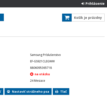
Prihlásenie
Košík je prázdny
Samsung Príslušenstvo
EF-GS921CLEGWW
8806095365718
24 Mesiace
ť
Nastaviť strážneho psa
Tlač