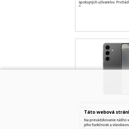
spokojných užívateľov. Prichád
p
SAMSUNG S921 GALAXY S24
ČIERNA
Táto webová strán
6,2” palcový dynamicky Amoled 
do deja a 50 Mpx kamera sa pos
Na prevádzkovanie nášho w
priatelia a rodina budú mat vž
podľahnite čaru S24 a zaraďte 
jeho funkčnosti a všeobecn
spokojných užívateľov. Prichád