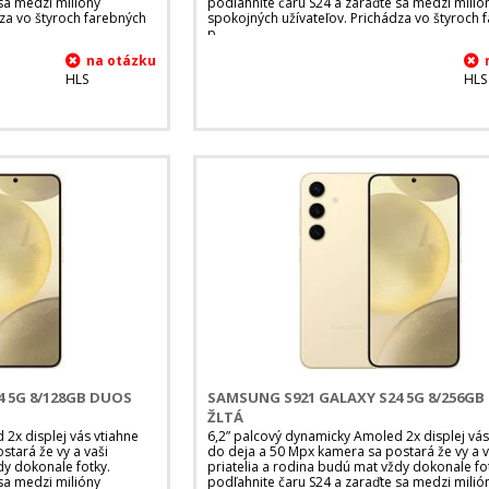
sa medzi milióny
podľahnite čaru S24 a zaraďte sa medzi milió
za vo štyroch farebných
spokojných užívateľov. Prichádza vo štyroch 
p
HLS
HLS
 5G 8/128GB DUOS
SAMSUNG S921 GALAXY S24 5G 8/256G
ŽLTÁ
2x displej vás vtiahne
6,2” palcový dynamicky Amoled 2x displej vás
tará že vy a vaši
do deja a 50 Mpx kamera sa postará že vy a v
dy dokonale fotky.
priatelia a rodina budú mat vždy dokonale fo
sa medzi milióny
podľahnite čaru S24 a zaraďte sa medzi milió