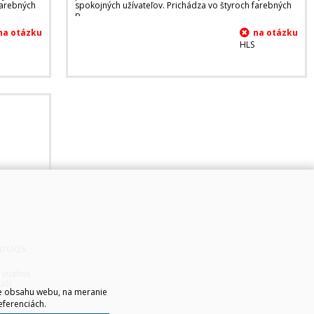
farebných
spokojných užívateľov. Prichádza vo štyroch farebných
p
HLS
B DUOS
 vtiahne
aši
ie obsahu webu, na meranie
tky.
ny
eferenciách.
farebných