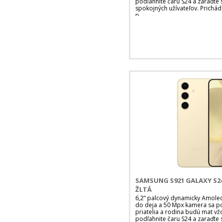
podľahnite čaru S24 a zaraďte 
spokojných užívateľov. Prichád
p
SAMSUNG S921 GALAXY S24
ŽLTÁ
6,2” palcový dynamicky Amoled 
do deja a 50 Mpx kamera sa pos
priatelia a rodina budú mat vž
podľahnite čaru S24 a zaraďte 