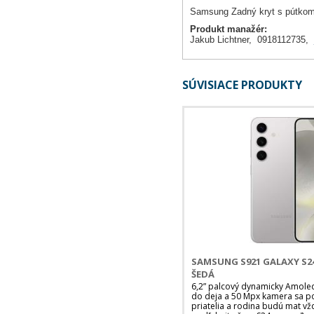
Samsung Zadný kryt s pútk
Produkt manažér:
Jakub Lichtner, 0918112735,
SÚVISIACE PRODUKTY
SAMSUNG S921 GALAXY S24
ŠEDÁ
6,2” palcový dynamicky Amoled 
do deja a 50 Mpx kamera sa pos
priatelia a rodina budú mat vž