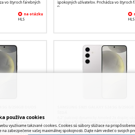
za vo štyroch farebných
spokojných užívateľov. Prichádza vo štyroch 
p
HLS
HLS
 5G 8/256GB DUOS
SAMSUNG S921 GALAXY S24 5G 8/256G
ŠEDÁ
ka používa cookies
2x displej vás vtiahne
6,2” palcový dynamicky Amoled 2x displej vás
tará že vy a vaši
do deja a 50 Mpx kamera sa postará že vy a v
ebu využívame takzvané cookies. Cookies sú súbory slúžiace na prispôsoben
dy dokonale fotky.
priatelia a rodina budú mat vždy dokonale fo
sa medzi milióny
podľahnite čaru S24 a zaraďte sa medzi milió
e na zabezpečenie vašej maximálnej spokojnosti. Dajte nám vedieť o svojich pr
za vo štyroch farebných
spokojných užívateľov. Prichádza vo štyroch 