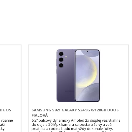
B DUOS
SAMSUNG S921 GALAXY S24 5G 8/128GB DUOS
FIALOVÁ
 vtiahne
6,2” palcový dynamicky Amoled 2x displej vás vtiahne
aši
do deja a 50 Mpx kamera sa postará že vy a vaši
tky.
priatelia a rodina budú mat vždy dokonale fotky.