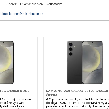
om EF-GS921CLEGWW pre S24, Svetlomodrá
jakub.lichtner@irdistribution.sk
 5G 8/128GB DUOS
SAMSUNG S921 GALAXY S24 5G 8/128G
ČIERNA
2x displej vás vtiahne
6,2” palcový dynamicky Amoled 2x displej vás
tará že vy a vaši
do deja a 50 Mpx kamera sa postará že vy a v
dy dokonale fotky.
priatelia a rodina budú mat vždy dokonale fo