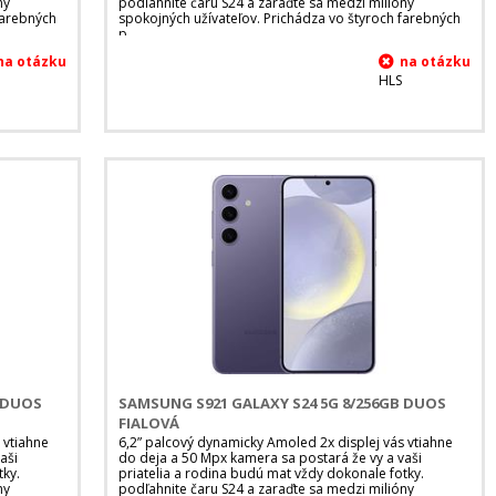
ny
podľahnite čaru S24 a zaraďte sa medzi milióny
farebných
spokojných užívateľov. Prichádza vo štyroch farebných
p
HLS
B DUOS
SAMSUNG S921 GALAXY S24 5G 8/256GB DUOS
FIALOVÁ
 vtiahne
6,2” palcový dynamicky Amoled 2x displej vás vtiahne
aši
do deja a 50 Mpx kamera sa postará že vy a vaši
tky.
priatelia a rodina budú mat vždy dokonale fotky.
ny
podľahnite čaru S24 a zaraďte sa medzi milióny