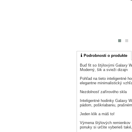
Podrobnosti o produkte
Buď fit so štýlovými Galaxy 
Moderný, šik a svieži dizajn
Pohľad na tieto inteligentné h
elegantne minimalistický vzhľ
Nezdolnosť zafírového skla
Inteligentné hodinky Galaxy 
pádom, poškriabaniu, prašnému
Jeden klik a máš to!
Výmena štýlových remienkov ni
ponuky si určite vyberieš také,