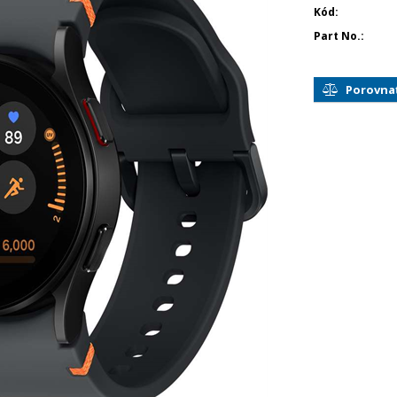
Kód
Part No.
Porovna