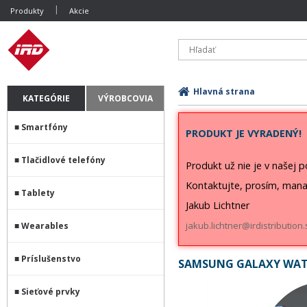
Produkty
Akcie
Hlavná strana
KATEGÓRIE
VÝROBCOVIA
Smartfóny
PRODUKT JE VYRADENÝ!
Tlačidlové telefóny
Produkt už nie je v našej 
Kontaktujte, prosím, mana
Tablety
Jakub Lichtner
jakub.lichtner@irdistribution.
Wearables
Príslušenstvo
SAMSUNG GALAXY WATC
Sieťové prvky