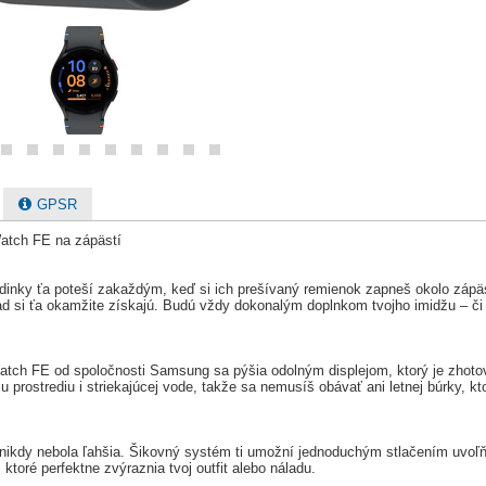
GPSR
Watch FE na zápästí
odinky ťa poteší zakaždým, keď si ich prešívaný remienok zapneš okolo zápäst
ad si ťa okamžite získajú. Budú vždy dokonalým doplnkom tvojho imidžu – či u
Watch FE od spoločnosti Samsung sa pýšia odolným displejom, ktorý je zhoto
 prostrediu i striekajúcej vode, takže sa nemusíš obávať ani letnej búrky, k
kdy nebola ľahšia. Šikovný systém ti umožní jednoduchým stlačením uvoľňova
 ktoré perfektne zvýraznia tvoj outfit alebo náladu.