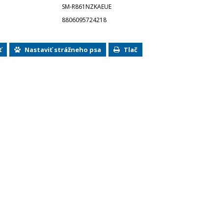
SM-R861NZKAEUE
8806095724218
ť
Nastaviť strážneho psa
Tlač