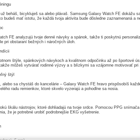
éningu
či už beháš, bicykluješ sa alebo plávaš. Samsung Galaxy Watch FE dokážu sa
to budeš mať istotu, že každá tvoja aktivita bude dôsledne zaznamenaná a ne
oc
atch FE analyzujú tvoje denné návyky a spánok, takže ti poskytnú personaliz
ile pri obstaraní bežných i náročných úloh.
ndícii
votnom štýle, spánkových návykoch a kvalitnom odpočinku až po športové ús
takže môžeš vytvárať rodinné výzvy a s blízkymi sa vzájomne motivovať pri p
ľný štýl
u, alebo sa chystáš do kancelárie – Galaxy Watch FE hravo prispôsobíš každej
 celého radu remienkov, ktoré skvelo vyzerajú a pohodlne sa nosia.
kú škálu nástrojov, ktoré dohliadajú na tvoje srdce. Pomocou PPG snímača ho
nia, že je potrebné urobiť podrobnejšie EKG vyšetrenie.
m