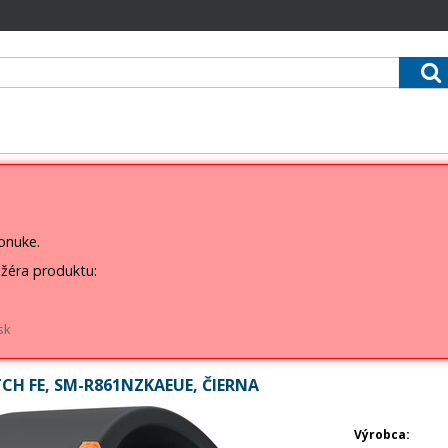
ponuke.
žéra produktu:
sk
H FE, SM-R861NZKAEUE, ČIERNA
Výrobca