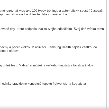
mé rozoznať viac ako 100 typov tréningu a automaticky spustiť časovač
prídeš tak o žiadne dôležité dáta z daného dňa.
ované tipy, ktoré podporia kvalitu tvojho odpočinku. Svoj deň vďaka tomu
pechy a počet krokov. V aplikácii Samsung Health nájdeš všetko, čo
lnení cieľov.
 príležitosti. Vybrať si môžeš z veľkého množstva farieb a štýlov
dinky pravidelne kontrolujú tepovú frekvenciu, a keď zistia