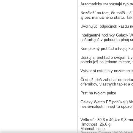
Automaticky rozpoznajú typ tr
Nezáleží na tom, čo robíš – 
aj bez manuálneho štartu. Tak
Uvoľňujúci odpočinok každú n
Inteligentné hodinky Galaxy W
naštartuješ v pohode a plnej s
Komplexný prehľad o tvojej ko
Udržuj si prehľad o svojom ži
potrebuješ na jednom mieste, 
Vytvor si esteticky nezamenite
Či si už ideš zabehať do park
ciferníkov, vlastných tapiet a
Prst na tvojom pulze
Galaxy Watch FE ponúkajú širo
nezrovnalosti, ihneď ťa upozor
Veľkosť : 39,3 x 40,4 x 9,8 m
Hmotnosť: 26,6 g
Materiál: hliník