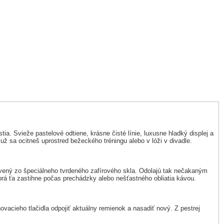
ia. Svieže pastelové odtiene, krásne čisté línie, luxusne hladký displej a
ž sa ocitneš uprostred bežeckého tréningu alebo v lóži v divadle.
vený zo špeciálneho tvrdeného zafírového skla. Odolajú tak nečakaným
torá ťa zastihne počas prechádzky alebo nešťastného obliatia kávou.
cieho tlačidla odpojiť aktuálny remienok a nasadiť nový. Z pestrej