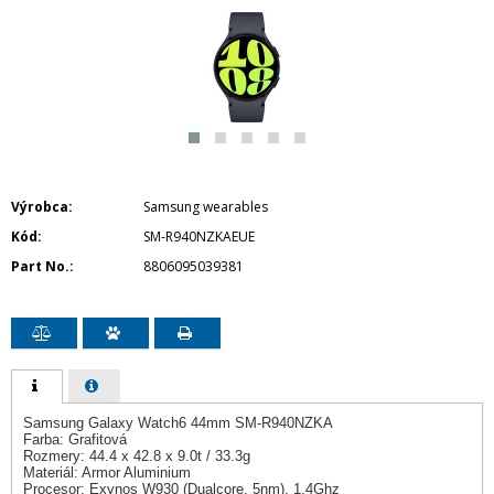
Výrobca
Samsung wearables
Kód
SM-R940NZKAEUE
Part No.
8806095039381
Samsung Galaxy Watch6 44mm SM-R940NZKA
Farba: Grafitová
Rozmery: 44.4 x 42.8 x 9.0t / 33.3g
Materiál: Armor Aluminium
Procesor: Exynos W930 (Dualcore, 5nm), 1.4Ghz