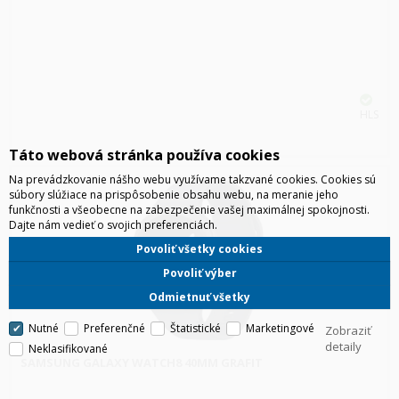
HLS
Táto webová stránka používa cookies
Na prevádzkovanie nášho webu využívame takzvané cookies. Cookies sú
súbory slúžiace na prispôsobenie obsahu webu, na meranie jeho
funkčnosti a všeobecne na zabezpečenie vašej maximálnej spokojnosti.
Dajte nám vedieť o svojich preferenciách.
Povoliť všetky cookies
Povoliť výber
Odmietnuť všetky
Nutné
Preferenčné
Štatistické
Marketingové
Zobraziť
detaily
Neklasifikované
SAMSUNG GALAXY WATCH8 40MM GRAFIT