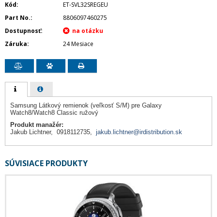
Kód
ET-SVL32SREGEU
Part No.
8806097460275
Dostupnosť
Záruka
24 Mesiace
Samsung Látkový remienok (veľkosť S/M) pre Galaxy
Watch8/Watch8 Classic ružový
Produkt manažér:
Jakub Lichtner, 0918112735,
jakub.lichtner@irdistribution.sk
SÚVISIACE PRODUKTY