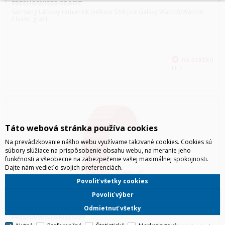
FRESH8/WISE8 GRAFIT
Samsung Látkový remienok (veľkosť S/M) pre Galaxy Watch8/Watch8
Classic grafit
HLS
Táto webová stránka používa cookies
Na prevádzkovanie nášho webu využívame takzvané cookies. Cookies sú
súbory slúžiace na prispôsobenie obsahu webu, na meranie jeho
funkčnosti a všeobecne na zabezpečenie vašej maximálnej spokojnosti.
Dajte nám vedieť o svojich preferenciách.
Povoliť všetky cookies
Povoliť výber
SAMSUNG LÁTKOVÝ REMIENOK (VEĽKOSŤ S/M) PRE
Odmietnuť všetky
FRESH8/WISE8 RUŽOVÝ