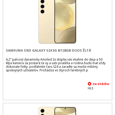
SAMSUNG S921 GALAXY S24 5G 8/128GB DUOS ŽLTÁ
6,2” palcový dynamicky Amoled 2x displej vás vtiahne do deja a 50
Mpx kamera sa postará že vy a vaši priatelia a rodina budú mat vždy
dokonale fotky. podľahnite čaru S24 a zaraďte sa medzi milióny
spokojných užívateľov. Prichádza vo štyroch farebných p
HLS