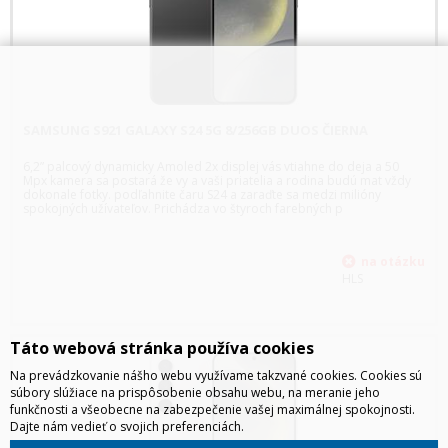
SAMSUNG S921 GALAXY S24 5G 8/256GB DUOS ČIERNA
6,2” palcový dynamicky Amoled 2x displej vás vtiahne do deja a 50
Mpx kamera sa postará že vy a vaši priatelia a rodina budú mat vždy
dokonale fotky. podľahnite čaru S24 a zaraďte sa medzi milióny
spokojných užívateľov. Prichádza vo štyroch farebných p
HLS
Táto webová stránka používa cookies
Na prevádzkovanie nášho webu využívame takzvané cookies. Cookies sú
súbory slúžiace na prispôsobenie obsahu webu, na meranie jeho
funkčnosti a všeobecne na zabezpečenie vašej maximálnej spokojnosti.
Dajte nám vedieť o svojich preferenciách.