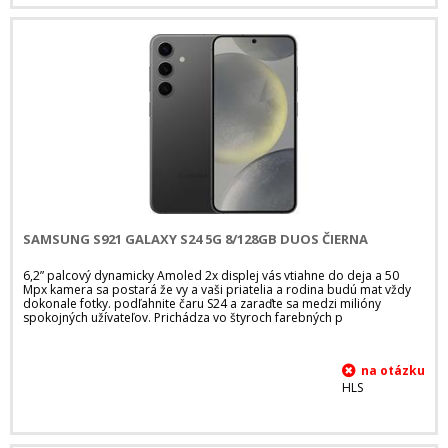
SAMSUNG S921 GALAXY S24 5G 8/128GB DUOS ČIERNA
6,2” palcový dynamicky Amoled 2x displej vás vtiahne do deja a 50
Mpx kamera sa postará že vy a vaši priatelia a rodina budú mat vždy
dokonale fotky. podľahnite čaru S24 a zaraďte sa medzi milióny
spokojných užívateľov. Prichádza vo štyroch farebných p
HLS