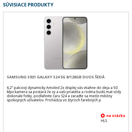
SÚVISIACE PRODUKTY
SAMSUNG S921 GALAXY S24 5G 8/128GB DUOS ŠEDÁ
6,2” palcový dynamicky Amoled 2x displej vás vtiahne do deja a 50
Mpx kamera sa postará že vy a vaši priatelia a rodina budú mat vždy
dokonale fotky. podľahnite čaru S24 a zaraďte sa medzi milióny
spokojných užívateľov. Prichádza vo štyroch farebných p
HLS