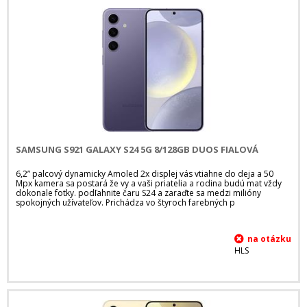
SAMSUNG S921 GALAXY S24 5G 8/128GB DUOS FIALOVÁ
6,2” palcový dynamicky Amoled 2x displej vás vtiahne do deja a 50
Mpx kamera sa postará že vy a vaši priatelia a rodina budú mat vždy
dokonale fotky. podľahnite čaru S24 a zaraďte sa medzi milióny
spokojných užívateľov. Prichádza vo štyroch farebných p
HLS