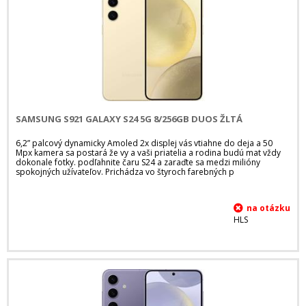
SAMSUNG S921 GALAXY S24 5G 8/256GB DUOS ŽLTÁ
6,2” palcový dynamicky Amoled 2x displej vás vtiahne do deja a 50
Mpx kamera sa postará že vy a vaši priatelia a rodina budú mat vždy
dokonale fotky. podľahnite čaru S24 a zaraďte sa medzi milióny
spokojných užívateľov. Prichádza vo štyroch farebných p
HLS