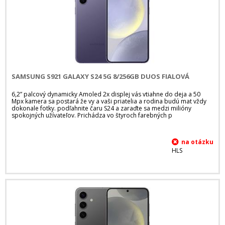
SAMSUNG S921 GALAXY S24 5G 8/256GB DUOS FIALOVÁ
6,2” palcový dynamicky Amoled 2x displej vás vtiahne do deja a 50
Mpx kamera sa postará že vy a vaši priatelia a rodina budú mat vždy
dokonale fotky. podľahnite čaru S24 a zaraďte sa medzi milióny
spokojných užívateľov. Prichádza vo štyroch farebných p
HLS