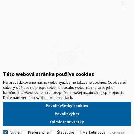
HLS
Táto webová stránka používa cookies
Na prevádzkovanie nášho webu využívame takzvané cookies. Cookies sú
súbory slúžiace na prispôsobenie obsahu webu, na meranie jeho
SAMSUNG GALAXY BUDS4 PRO, SM-R640, ČIERNA
funkčnosti a všeobecne na zabezpečenie vašej maximálnej spokojnosti.
Dajte nám vedieť o svojich preferenciách.
Povoliť všetky cookies
Povoliť výber
Odmietnuť všetky
Nutné
Preferenčné
Štatistické
Marketingové
Zobraziť