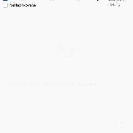
HLS
detaily
Neklasifikované
SAMSUNG GALAXY BUDS4 PRO, SM-R640, BIELA
HLS