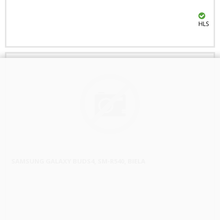
HLS
SAMSUNG GALAXY BUDS4, SM-R540, BIELA