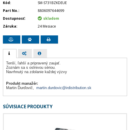
Kód
SM-S731BZKDEUE
Part No.
8806097644699
Dostupnosť
skladom
Záruka
24 Mesiace
Tenší, ľahší a pripravený zaujať.
Zoznám sa s oslnivou sériou.
Navrhnutý na zdolanie každej výzvy
Produkt manažér:
Martin Ďurďovič,
martin.durdovic@irdistribution.sk
SÚVISIACE PRODUKTY