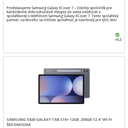
Predstavujeme Samsung Galaxy XCover 7 – Odolný spoločník pre
každodenné dobrodružstvá! Vstúpte do sveta odolnosti a
spoľahlivosti s telefónom Samsung Galaxy XCover 7. Tento spolahlivý
partner, na ktorého sa môžete spoľahnúť, je navrhnutý pre tých, ktor
HLS
SAMSUNG X820 GALAXY TAB S10+ 12GB_256GB 12.4" WI-FI
ŠEDOMODRÁ