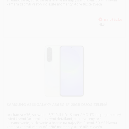
streamovanie, surfovanie a hranie na najvyššej úrovni. 50 MP hlavná
kamera zachytí všetky dôležité momenty ktoré túžite zvečn
HLS
SAMSUNG A366 GALAXY A36 5G 6/128GB DUOS ZELENÁ
prichádza A36, so svojim 6,7" Full HD+ Super AMOLED displejom ktorý
svieti živými farbami a ostrými detailami, ako stvorený pre
streamovanie, surfovanie a hranie na najvyššej úrovni. 50 MP hlavná
kamera zachytí všetky dôležité momenty ktoré túžite zvečn