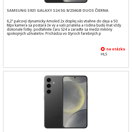
SAMSUNG S921 GALAXY S24 5G 8/256GB DUOS ČIERNA
6,2” palcový dynamicky Amoled 2x displej vás vtiahne do deja a 50
Mpx kamera sa postará že vy a vaši priatelia a rodina budú mat vždy
dokonale fotky. podľahnite čaru S24 a zaraďte sa medzi milióny
spokojných užívateľov. Prichádza vo štyroch farebných p
HLS