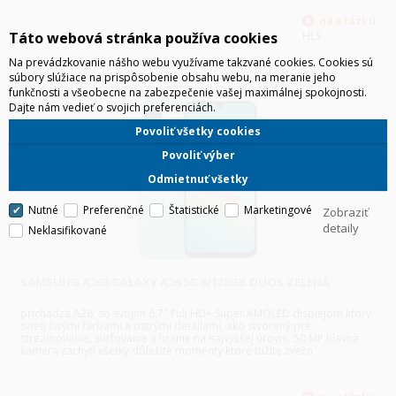
Táto webová stránka používa cookies
HLS
Na prevádzkovanie nášho webu využívame takzvané cookies. Cookies sú
súbory slúžiace na prispôsobenie obsahu webu, na meranie jeho
funkčnosti a všeobecne na zabezpečenie vašej maximálnej spokojnosti.
Dajte nám vedieť o svojich preferenciách.
Povoliť všetky cookies
Povoliť výber
Odmietnuť všetky
Nutné
Preferenčné
Štatistické
Marketingové
Zobraziť
detaily
Neklasifikované
SAMSUNG A266 GALAXY A26 5G 6/128GB DUOS ZELENÁ
prichádza A26, so svojim 6,7" Full HD+ Super AMOLED displejom ktorý
svieti živými farbami a ostrými detailami, ako stvorený pre
streamovanie, surfovanie a hranie na najvyššej úrovni. 50 MP hlavná
kamera zachytí všetky dôležité momenty ktoré túžite zvečn