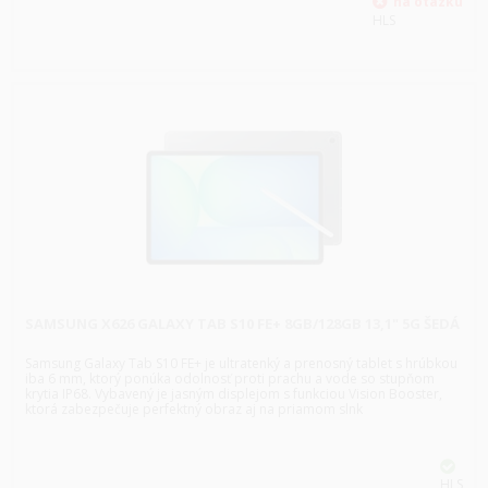
HLS
SAMSUNG X626 GALAXY TAB S10 FE+ 8GB/128GB 13,1" 5G ŠEDÁ
Samsung Galaxy Tab S10 FE+ je ultratenký a prenosný tablet s hrúbkou
iba 6 mm, ktorý ponúka odolnosť proti prachu a vode so stupňom
krytia IP68. Vybavený je jasným displejom s funkciou Vision Booster,
ktorá zabezpečuje perfektný obraz aj na priamom slnk
HLS