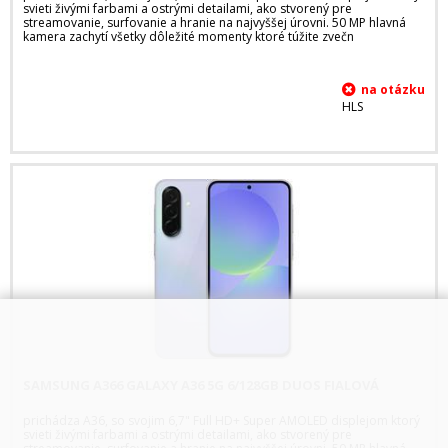
svieti živými farbami a ostrými detailami, ako stvorený pre
streamovanie, surfovanie a hranie na najvyššej úrovni. 50 MP hlavná
kamera zachytí všetky dôležité momenty ktoré túžite zvečn
HLS
SAMSUNG A366 GALAXY A36 5G 6/128GB DUOS FIALOVÁ
prichádza A36, so svojim 6,7" Full HD+ Super AMOLED displejom ktorý
svieti živými farbami a ostrými detailami, ako stvorený pre