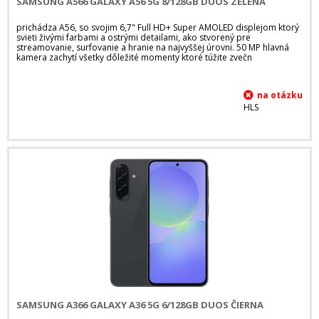
SAMSUNG A566 GALAXY A56 5G 8/128GB DUOS ZELENÁ
prichádza A56, so svojim 6,7" Full HD+ Super AMOLED displejom ktorý
svieti živými farbami a ostrými detailami, ako stvorený pre
streamovanie, surfovanie a hranie na najvyššej úrovni. 50 MP hlavná
kamera zachytí všetky dôležité momenty ktoré túžite zvečn
HLS
SAMSUNG A366 GALAXY A36 5G 6/128GB DUOS ČIERNA