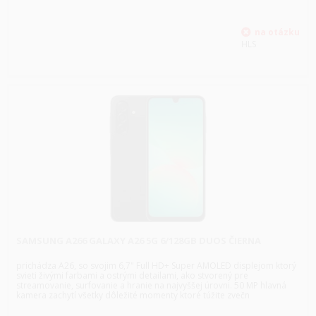
HLS
SAMSUNG A266 GALAXY A26 5G 6/128GB DUOS ČIERNA
prichádza A26, so svojim 6,7" Full HD+ Super AMOLED displejom ktorý
svieti živými farbami a ostrými detailami, ako stvorený pre
streamovanie, surfovanie a hranie na najvyššej úrovni. 50 MP hlavná
kamera zachytí všetky dôležité momenty ktoré túžite zvečn