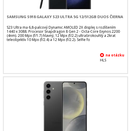
SAMSUNG S918 GALAXY S23 ULTRA 5G 12/512GB DUOS ČIERNA
S23 Ultra ma 6,8-palcový Dynamic AMOLED 2X displej s rozlíšením
1440 x 3088. Procesor Snapdragon 8 Gen 2 - Octa-Core Exynos 2200
(4nm). 200 Mpx (f/1.7) hlavný, 12 Mpx (f/2.2) ultraširokouhlý a 2krat
teleobjektív 10 Mpx (f/2.4) a 12 Mpx (f/2.2). Selfie fo
HLS