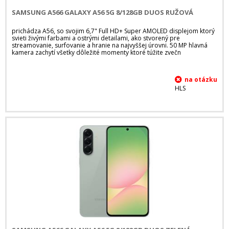
SAMSUNG A566 GALAXY A56 5G 8/128GB DUOS RUŽOVÁ
prichádza A56, so svojim 6,7" Full HD+ Super AMOLED displejom ktorý
svieti živými farbami a ostrými detailami, ako stvorený pre
streamovanie, surfovanie a hranie na najvyššej úrovni. 50 MP hlavná
kamera zachytí všetky dôležité momenty ktoré túžite zvečn
HLS