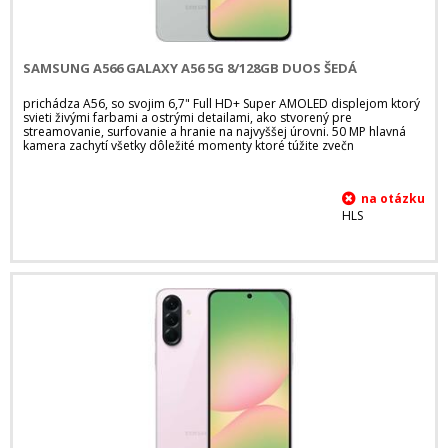
SAMSUNG A566 GALAXY A56 5G 8/128GB DUOS ŠEDÁ
prichádza A56, so svojim 6,7" Full HD+ Super AMOLED displejom ktorý
svieti živými farbami a ostrými detailami, ako stvorený pre
streamovanie, surfovanie a hranie na najvyššej úrovni. 50 MP hlavná
kamera zachytí všetky dôležité momenty ktoré túžite zvečn
HLS