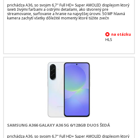
prichádza A36, so svojim 6,7" Full HD+ Super AMOLED displejom ktorý
svieti živými farbami a ostrými detailami, ako stvorený pre
streamovanie, surfovanie a hranie na najvyššej úrovni. 50 MP hlavná
kamera zachytí všetky dôležité momenty ktoré túžite zvečn
HLS
SAMSUNG A366 GALAXY A36 5G 6/128GB DUOS ŠEDÁ
prichádza A36, so svojim 6,7" Full HD+ Super AMOLED displejom ktorý