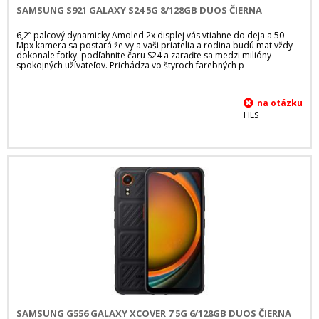
SAMSUNG S921 GALAXY S24 5G 8/128GB DUOS ČIERNA
6,2” palcový dynamicky Amoled 2x displej vás vtiahne do deja a 50
Mpx kamera sa postará že vy a vaši priatelia a rodina budú mat vždy
dokonale fotky. podľahnite čaru S24 a zaraďte sa medzi milióny
spokojných užívateľov. Prichádza vo štyroch farebných p
HLS
SAMSUNG G556 GALAXY XCOVER 7 5G 6/128GB DUOS ČIERNA