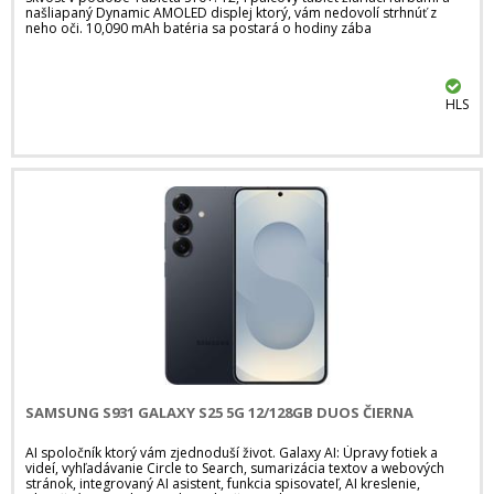
našliapaný Dynamic AMOLED displej ktorý, vám nedovolí strhnúť z
neho oči. 10,090 mAh batéria sa postará o hodiny zába
HLS
SAMSUNG S931 GALAXY S25 5G 12/128GB DUOS ČIERNA
AI spoločník ktorý vám zjednoduší život. Galaxy AI: Úpravy fotiek a
videí, vyhľadávanie Circle to Search, sumarizácia textov a webových
stránok, integrovaný AI asistent, funkcia spisovateľ, AI kreslenie,