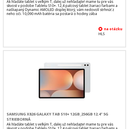
Ak hľadáte tablet s veľkým T, ďalej už nehľadajte! mame tu pre vás
skvost v podobe Tabletu S10+. 12,4 palcový tablet žiariaci farbami a
našliapaný Dynamic AMOLED displej ktorý, vám nedovolí strhnúť z
neho oči. 10,090 mAh batéria sa postará o hodiny zába
HLS
SAMSUNG X826 GALAXY TAB S10+ 12GB_256GB 12.4" 5G
STRIEBORNÁ
Ak hľadáte tablet s veľkým T, ďalej už nehľadajte! mame tu pre vás
skvost v podobe Tabletu S10+. 12,4 palcový tablet žiariaci farbami a