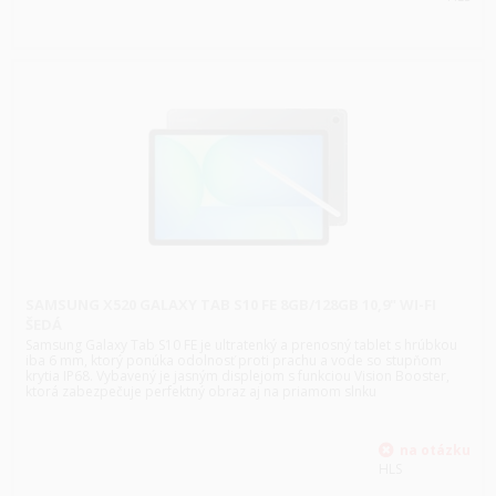
SAMSUNG X520 GALAXY TAB S10 FE 8GB/128GB 10,9" WI-FI
ŠEDÁ
Samsung Galaxy Tab S10 FE je ultratenký a prenosný tablet s hrúbkou
iba 6 mm, ktorý ponúka odolnosť proti prachu a vode so stupňom
krytia IP68. Vybavený je jasným displejom s funkciou Vision Booster,
ktorá zabezpečuje perfektný obraz aj na priamom slnku
HLS