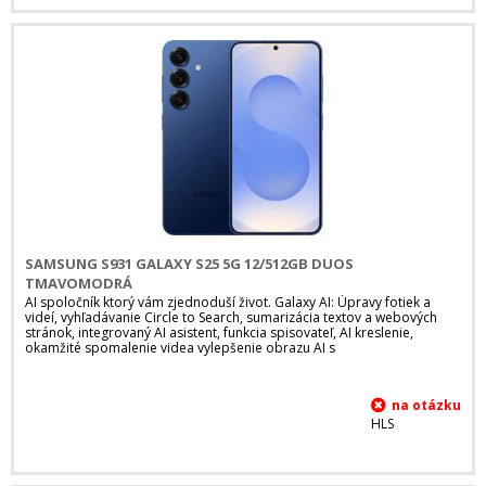
SAMSUNG S931 GALAXY S25 5G 12/512GB DUOS
TMAVOMODRÁ
AI spoločník ktorý vám zjednoduší život. Galaxy AI: Úpravy fotiek a
videí, vyhľadávanie Circle to Search, sumarizácia textov a webových
stránok, integrovaný AI asistent, funkcia spisovateľ, AI kreslenie,
okamžité spomalenie videa vylepšenie obrazu AI s
HLS