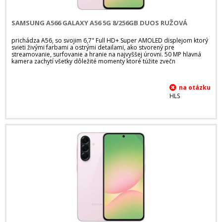
SAMSUNG A566 GALAXY A56 5G 8/256GB DUOS RUŽOVÁ
prichádza A56, so svojim 6,7" Full HD+ Super AMOLED displejom ktorý
svieti živými farbami a ostrými detailami, ako stvorený pre
streamovanie, surfovanie a hranie na najvyššej úrovni. 50 MP hlavná
kamera zachytí všetky dôležité momenty ktoré túžite zvečn
HLS