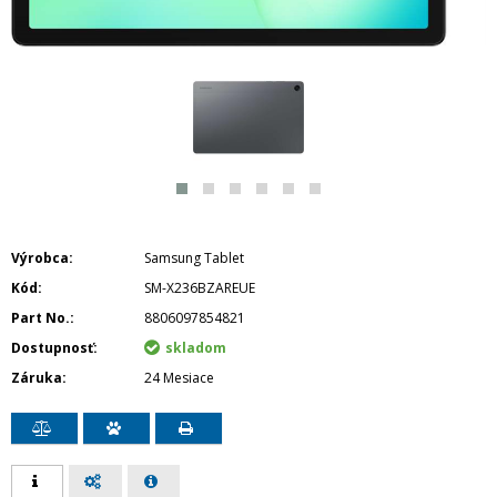
Výrobca
Samsung Tablet
Kód
SM-X236BZAREUE
Part No.
8806097854821
Dostupnosť
skladom
Záruka
24 Mesiace