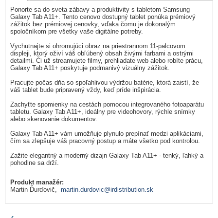
Ponorte sa do sveta zábavy a produktivity s tabletom Samsung
Galaxy Tab A11+. Tento cenovo dostupný tablet ponúka prémiový
zážitok bez prémiovej cenovky, vďaka čomu je dokonalým
spoločníkom pre všetky vaše digitálne potreby.
Vychutnajte si ohromujúci obraz na priestrannom 11-palcovom
displeji, ktorý oživí váš obľúbený obsah živými farbami a ostrými
detailmi. Či už streamujete filmy, prehliadate web alebo robíte prácu,
Galaxy Tab A11+ poskytuje podmanivý vizuálny zážitok.
Pracujte počas dňa so spoľahlivou výdržou batérie, ktorá zaistí, že
váš tablet bude pripravený vždy, keď príde inšpirácia.
Zachyťte spomienky na cestách pomocou integrovaného fotoaparátu
tabletu. Galaxy Tab A11+, ideálny pre videohovory, rýchle snímky
alebo skenovanie dokumentov.
Galaxy Tab A11+ vám umožňuje plynulo prepínať medzi aplikáciami,
čím sa zlepšuje váš pracovný postup a máte všetko pod kontrolou.
Zažite elegantný a moderný dizajn Galaxy Tab A11+ - tenký, ľahký a
pohodlne sa drží.
Produkt manažér:
Martin Ďurďovič,
martin.durdovic@irdistribution.sk