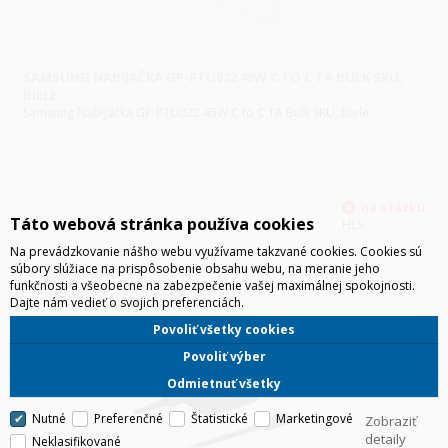
SAMSUNG NABÍJAČKA GP-PTU022 45W C TO C TA BULK SKU,
BIELE
Samsung Nabíjačka GP-PTU022 45W C to C TA Bulk SKU, biele
Táto webová stránka používa cookies
HLS
Na prevádzkovanie nášho webu využívame takzvané cookies. Cookies sú
súbory slúžiace na prispôsobenie obsahu webu, na meranie jeho
funkčnosti a všeobecne na zabezpečenie vašej maximálnej spokojnosti.
Dajte nám vedieť o svojich preferenciách.
Povoliť všetky cookies
Povoliť výber
Odmietnuť všetky
Nutné
Preferenčné
Štatistické
Marketingové
Zobraziť
detaily
Neklasifikované