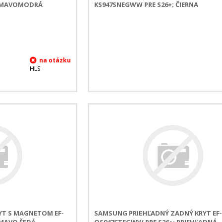
 TMAVOMODRÁ
KS947SNEGWW PRE S26+; ČIERNA
HLS
T S MAGNETOM EF-
SAMSUNG PRIEHĽADNÝ ZADNÝ KRYT EF
TMAVO ŠEDÁ
QS947CTEGWW PRE S26+; PRIEHĽADNÁ