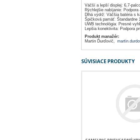
Väčší a lepší displej: 6,7-pa
Rýchlejšie nabíjanie: Podpor
Dlhá výdrž: Väčšia batéria s 
Špičková pamäť: Štandardne 12
UWB technológia: Presné vyhľa
Lepšia konektivita: Podpora p
Produkt manažér:
Martin Ďurďovič,
martin.durdo
SÚVISIACE PRODUKTY
SAMSUNG PRIEHĽADNÝ KR