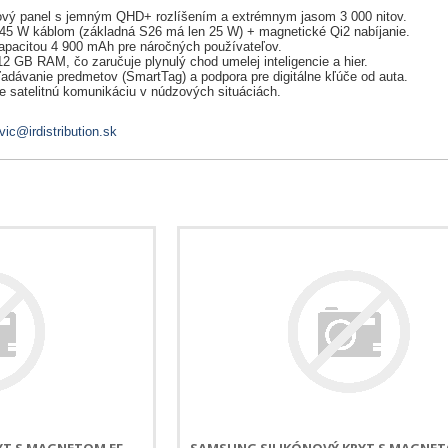
lcový panel s jemným QHD+ rozlíšením a extrémnym jasom 3 000 nitov.
a 45 W káblom (základná S26 má len 25 W) + magnetické Qi2 nabíjanie.
kapacitou 4 900 mAh pre náročných používateľov.
 GB RAM, čo zaručuje plynulý chod umelej inteligencie a hier.
dávanie predmetov (SmartTag) a podpora pre digitálne kľúče od auta.
re satelitnú komunikáciu v núdzových situáciách.
vic@irdistribution.sk
YT S MAGNETOM EF-
SAMSUNG SILIKÓNOVÝ KRYT S MAGNET