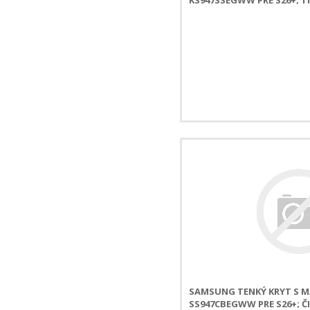
SAMSUNG TENKÝ KRYT S 
SS947CBEGWW PRE S26+; Č