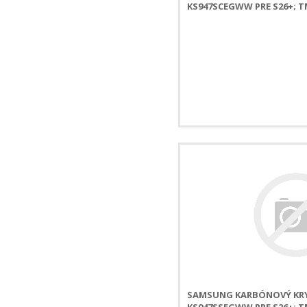
KS947SCEGWW PRE S26+;
SAMSUNG KARBÓNOVÝ KRY
KS947SSEGWW PRE S26+; 