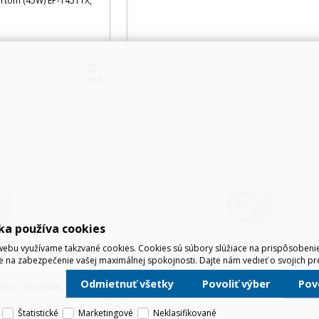
rtom (45W) EP-T4511X,
HLS
ka používa cookies
ebu využívame takzvané cookies. Cookies sú súbory slúžiace na prispôsoben
e na zabezpečenie vašej maximálnej spokojnosti. Dajte nám vedieť o svojich pr
Odmietnuť všetky
Povoliť výber
Po
RO, SM-R640, ČIERNA
SAMSUNG GALAXY BUDS4 PRO, SM-R640,
Štatistické
Marketingové
Neklasifikované