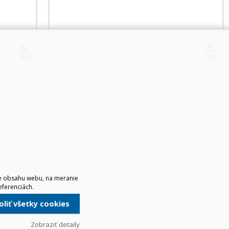
HLS
HLS
ie obsahu webu, na meranie
eferenciách.
voliť všetky cookies
 BIELA
Zobraziť detaily