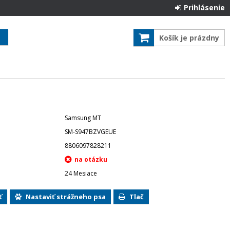
Prihlásenie
Košík je prázdny
Samsung MT
SM-S947BZVGEUE
8806097828211
24 Mesiace
ť
Nastaviť strážneho psa
Tlač