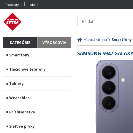
Produkty
Akcie
Hlavná strana
Smartfóny
KATEGÓRIE
VÝROBCOVIA
SAMSUNG S947 GALAXY 
Smartfóny
Tlačidlové telefóny
Tablety
Wearables
Príslušenstvo
Sieťové prvky