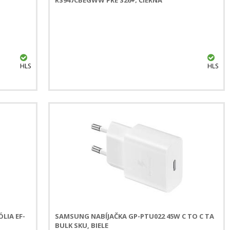
HLS
HLS
LIA EF-
SAMSUNG NABÍJAČKA GP-PTU022 45W C TO C TA
BULK SKU, BIELE