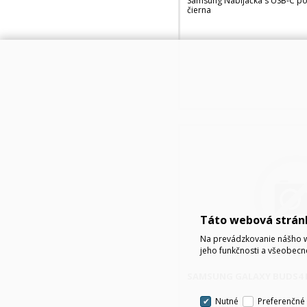
Samsung Nabíjačka s USB-C po
čierna
Táto webová strán
Na prevádzkovanie nášho w
jeho funkčnosti a všeobecn
SAMSUNG GALAXY BUDS4 P
Nutné
Preferenčné