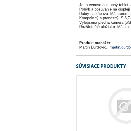
Je to cenovo dostupný tablet i
Pohyb a posúvanie na displeji 
Dobrý na zábavu: Má stereo re
Kompaktný a prenosný: S 8,7-
Vylepšená predná kamera (5MP)
Rozšíriteľné úložisko: Má slo
Produkt manažér:
Martin Ďurďovič,
martin.durdo
SÚVISIACE PRODUKTY