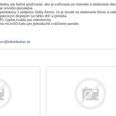
deálny pre bežné používanie, ako je surfovanie po internete a sledovanie obs
je omnoho plynulejšie.
produktory s podporou Dolby Atmos, čo je skvelé na sledovanie filmov a vide
palcovým displejom sa ľahko drží a prenáša.
: Lepšia kvalita pre videohovory.
t na microSD kartu pre jednoduché zväčšenie pamäte.
vic@irdistribution.sk