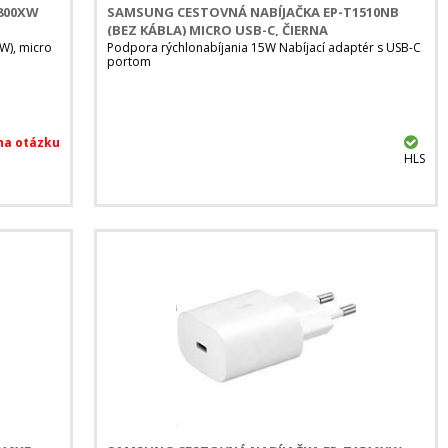
800XW
SAMSUNG CESTOVNÁ NABÍJAČKA EP-T1510NB
(BEZ KÁBLA) MICRO USB-C, ČIERNA
W), micro
Podpora rýchlonabíjania 15W Nabíjací adaptér s USB-C
portom
HLS