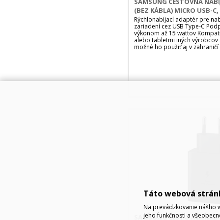
SAMSUNG CESTOVNÁ NABÍ
(BEZ KÁBLA) MICRO USB-C,
Rýchlonabíjací adaptér pre na
zariadení cez USB Type-C Podpo
výkonom až 15 wattov Kompati
alebo tabletmi iných výrobcov 
možné ho použiť aj v zahraničí 
Táto webová strán
Na prevádzkovanie nášho w
jeho funkčnosti a všeobecn
SAMSUNG CESTOVNÁ NABÍJ