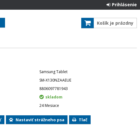
Prihlásenie
Košík je prázdny
Samsung Tablet
SM-X130NZAAEUE
8806097781943
skladom
24 Mesiace
ť
Nastaviť strážneho psa
Tlač