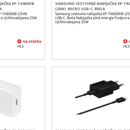
AČKA EP-TA800XB
SAMSUNG CESTOVNÁ NABÍJAČKA EP-TA
A
(25W), MICRO USB-C, BIELA
P-TA800XB (25W)
Samsung cestovná nabíjačka EP-TA800XW (25
ra rýchlonabíjania 25W
USB-C, Biela Nabíjačka plná energie Podpora
rýchlonabíjania 25W
HLS
HLS