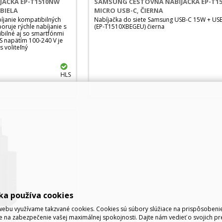
JAČKA EP-T1510NW
SAMSUNG CESTOVNÁ NABÍJAČKA EP-T15
 BIELA
MICRO USB-C, ČIERNA
bíjanie kompatibilných
Nabíjačka do siete Samsung USB-C 15W + US
ruje rýchle nabíjanie s
(EP-T1510XBEGEU) čierna
bilné aj so smartfónmi
S napätím 100-240 V je
s voliteľný
HLS
ka používa cookies
ebu využívame takzvané cookies. Cookies sú súbory slúžiace na prispôsoben
e na zabezpečenie vašej maximálnej spokojnosti. Dajte nám vedieť o svojich pr
AČKA EP-