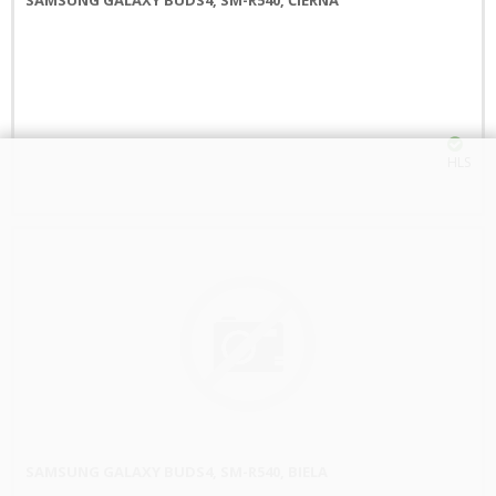
HLS
SAMSUNG GALAXY BUDS4, SM-R540, BIELA