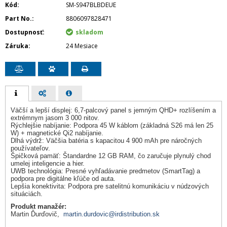
Kód
SM-S947BLBDEUE
Part No.
8806097828471
Dostupnosť
skladom
Záruka
24 Mesiace
Väčší a lepší displej: 6,7-palcový panel s jemným QHD+ rozlíšením a
extrémnym jasom 3 000 nitov.
Rýchlejšie nabíjanie: Podpora 45 W káblom (základná S26 má len 25
W) + magnetické Qi2 nabíjanie.
Dlhá výdrž: Väčšia batéria s kapacitou 4 900 mAh pre náročných
používateľov.
Špičková pamäť: Štandardne 12 GB RAM, čo zaručuje plynulý chod
umelej inteligencie a hier.
UWB technológia: Presné vyhľadávanie predmetov (SmartTag) a
podpora pre digitálne kľúče od auta.
Lepšia konektivita: Podpora pre satelitnú komunikáciu v núdzových
situáciách.
Produkt manažér:
Martin Ďurďovič,
martin.durdovic@irdistribution.sk