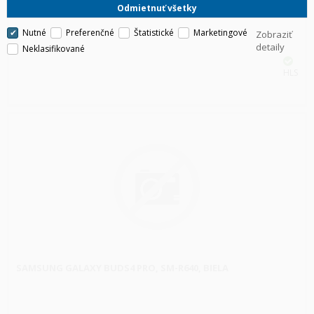
Odmietnuť všetky
Nutné
Preferenčné
Štatistické
Marketingové
Zobraziť
detaily
Neklasifikované
HLS
SAMSUNG GALAXY BUDS4 PRO, SM-R640, BIELA