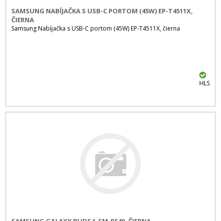
SAMSUNG NABÍJAČKA S USB-C PORTOM (45W) EP-T4511X,
ČIERNA
Samsung Nabíjačka s USB-C portom (45W) EP-T4511X, čierna
HLS
SAMSUNG GALAXY BUDS4, SM-R540, ČIERNA