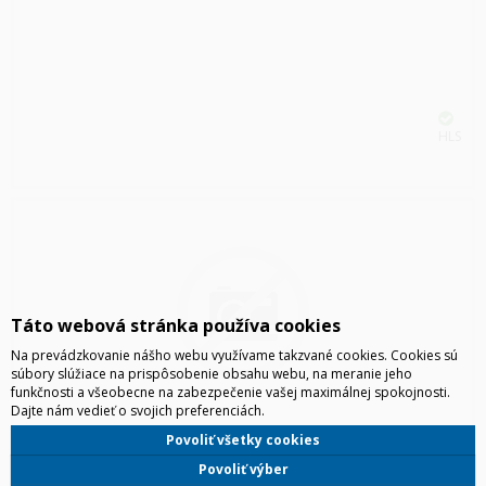
HLS
Táto webová stránka používa cookies
Na prevádzkovanie nášho webu využívame takzvané cookies. Cookies sú
súbory slúžiace na prispôsobenie obsahu webu, na meranie jeho
funkčnosti a všeobecne na zabezpečenie vašej maximálnej spokojnosti.
Dajte nám vedieť o svojich preferenciách.
SAMSUNG GALAXY BUDS4 PRO, SM-R640, ČIERNA
Povoliť všetky cookies
Povoliť výber