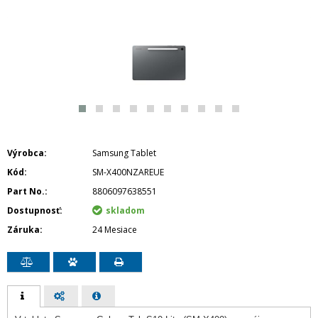
Výrobca
Samsung Tablet
Kód
SM-X400NZAREUE
Part No.
8806097638551
Dostupnosť
skladom
Záruka
24 Mesiace