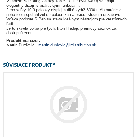
V tablete Samsung Galaxy Tab S10 Lite (SM-X400) sa spája
elegantný dizajn s praktickými funkciami.
Jeho veľký 10,9-palcový displej a dlhá výdrž 8000 mAh batérie z
neho robia spoľahlivého spoločníka na prácu, štúdium či zábavu.
Vďaka podpore S Pen sa stáva ideálnym nástrojom pre kreatívnych
ľudí.
Je to skvelá voľba pre tých, ktorí hľadajú prémiový zážitok za
dostupnú cenu.
Produkt manažér:
Martin Ďurďovič,
martin.durdovic@irdistribution.sk
SÚVISIACE PRODUKTY