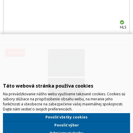
HLS
Novinka
Táto webová stránka používa cookies
Na prevádzkovanie nášho webu využívame takzvané cookies. Cookies sú
súbory slúžiace na prispôsobenie obsahu webu, na meranie jeho
funkčnosti a všeobecne na zabezpečenie vašej maximálnej spokojnosti.
Dajte nám vedieť o svojich preferenciách.
SAMSUNG OCHRANNÉ PUZDRO PRE GALAXY TAB S9, ČIERNA
Povoliť všetky cookies
Ochranné puzdro pre Galaxy Tab S9, Samsung Farba: Čierna
Povoliť výber